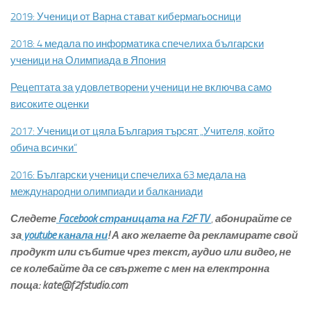
2019: Ученици от Варна стават кибермагьосници
2018: 4 медала по информатика спечелиха български
ученици на Олимпиада в Япония
Рецептата за удовлетворени ученици не включва само
високите оценки
2017: Ученици от цяла България търсят „Учителя, който
обича всички“
2016: Български ученици спечелиха 63 медала на
международни олимпиади и балканиади
Следете
Facebook страницата на F2F TV
,
абонирайте се
за
youtube канала ни
! А ако желаете да рекламирате свой
продукт или събитие чрез текст, аудио или видео, не
се колебайте да се свържете с мен на електронна
поща: kate@f2fstudio.com