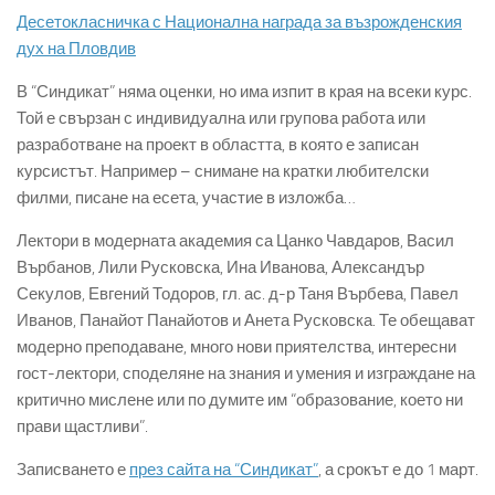
Десетокласничка с Национална награда за възрожденския
дух на Пловдив
В “Синдикат” няма оценки, но има изпит в края на всеки курс.
Той е свързан с индивидуална или групова работа или
разработване на проект в областта, в която е записан
курсистът. Например – снимане на кратки любителски
филми, писане на есета, участие в изложба…
Лектори в модерната академия са Цанко Чавдаров, Васил
Върбанов, Лили Русковска, Ина Иванова, Александър
Секулов, Евгений Тодоров, гл. ас. д-р Таня Върбева, Павел
Иванов, Панайот Панайотов и Анета Русковска. Те обещават
модерно преподаване, много нови приятелства, интересни
гост-лектори, споделяне на знания и умения и изграждане на
критично мислене или по думите им “образование, което ни
прави щастливи”.
Записването е
през сайта на “Синдикат”
, а срокът е до 1 март.