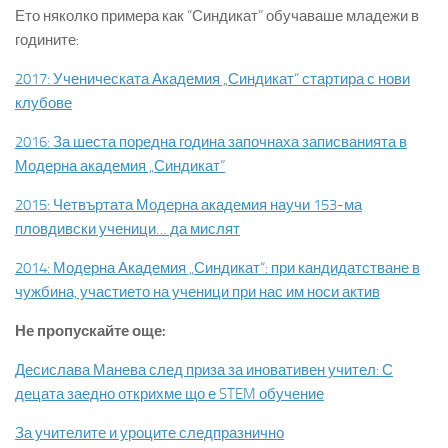
Ето няколко примера как “Синдикат” обучаваше младежи в
годините:
2017: Ученическата Академия „Синдикат“ стартира с нови
клубове
2016: За шеста поредна година започнаха записванията в
Модерна академия „Синдикат”
2015: Четвъртата Модерна академия научи 153-ма
пловдивски ученици… да мислят
2014: Модерна Академия „Синдикат“: при кандидатстване в
чужбина, участието на ученици при нас им носи актив
Не пропускайте още:
Десислава Манева след приза за иновативен учител: С
децата заедно открихме що е STEM обучение
За учителите и уроците следпразнично