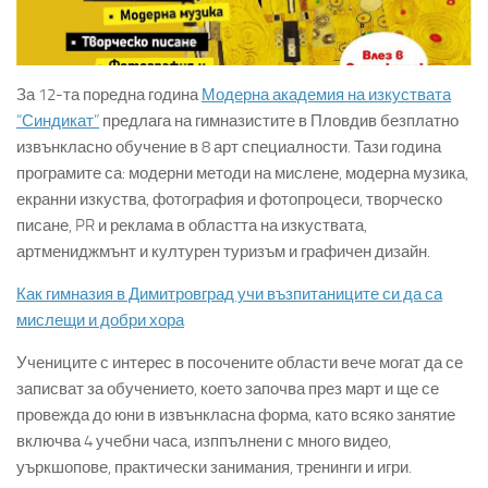
За 12-та поредна година
Модерна академия на изкуствата
“Синдикат”
предлага на гимназистите в Пловдив безплатно
извънкласно обучение в 8 арт специалности. Тази година
програмите са: модерни методи на мислене, модерна музика,
екранни изкуства, фотография и фотопроцеси, творческо
писане, PR и реклама в областта на изкуствата,
артмениджмънт и културен туризъм и графичен дизайн.
Как гимназия в Димитровград учи възпитаниците си да са
мислещи и добри хора
Учениците с интерес в посочените области вече могат да се
записват за обучението, което започва през март и ще се
провежда до юни в извънкласна форма, като всяко занятие
включва 4 учебни часа, изппълнени с много видео,
уъркшопове, практически занимания, тренинги и игри.