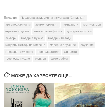
Етикети:
"Модерна академия на изкуствата "Синдикат"
арт специалности
артмениджмънт
гимназисти
гост-лектори
екранни изкуства
извънкласна форма
културен туризъм
лектори
модерна музика
модерни методи
модерни методи на мислене
модерно обучение
обучение
Пловдив - обучение
преподаватели
Синдикат
творческо писане
ученици
фотография
МОЖЕ ДА ХАРЕСАТЕ ОЩЕ...