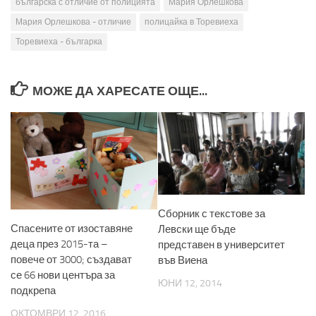
българска с отличие от полицията
Мария Орлешкова
Мария Орлешкова - отличие
полицайка в Торевиеха
Торевиеха - българка
МОЖЕ ДА ХАРЕСАТЕ ОЩЕ...
Сборник с текстове за
Спасените от изоставяне
Левски ще бъде
деца през 2015-та –
представен в университет
повече от 3000; създават
във Виена
се 66 нови центъра за
ЮНИ 12, 2014
подкрепа
ОКТОМВРИ 12, 2016