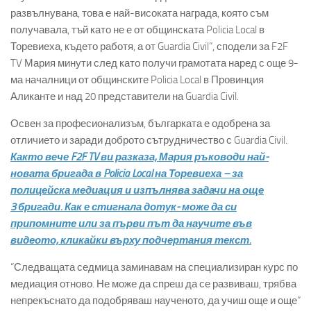
развълнувана, това е най-високата награда, която съм
получавала, тъй като не е от общинската Policia Local в
Торевиеха, където работя, а от Guardia Civil”, сподели за F2F
TV Мария минути след като получи грамотата наред с още 9-
ма началници от общинските Policia Local в Провинция
Аликанте и над 20 представители на Guardia Civil.
Освен за професионализъм, българката е одобрена за
отличието и заради доброто сътрудничество с Guardia Civil.
Както вече F2F TV ви разказа, Мария ръководи най-
новата бригада в Policia Local на Торевиеха – за
полицейска медиация и изпълнява задачи на още
3 бригади. Как е стигнала дотук- може да си
припомните или за първи път да научите във
видеото, кликайки върху подчертания текст.
“Следващата седмица заминавам на специализиран курс по
медиация отново. Не може да спреш да се развиваш, трябва
непрекъснато да подобряваш наученото, да учиш още и още”