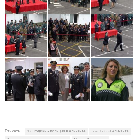
Етикети:
173 години - полиция в Аликанте
Guardia Civil Аликанте