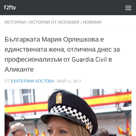
f2ftv
Към съдържанието
ИСТОРИИ
/
ИСТОРИИ ОТ ИСПАНИЯ
/
НОВИНИ
Българката Мария Орлешкова е
единствената жена, отличена днес за
професионализъм от Guardia Civil в
Аликанте
ОТ
ЕКАТЕРИНА КОСТОВА
·
МАЙ 12, 2017