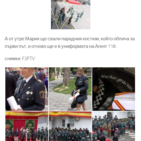
А от утре Мария ще свали парадния костюм, който облича за
първи път, и отново ще е в униформата на Агент 118.
снимки: F2FTV