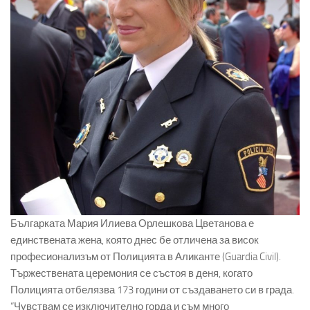
Българката Мария Илиева Орлешкова Цветанова е
единствената жена, която днес бе отличена за висок
професионализъм от Полицията в Аликанте (Guardia Civil).
Тържествената церемония се състоя в деня, когато
Полицията отбелязва 173 години от създаването си в града.
“Чувствам се изключително горда и съм много