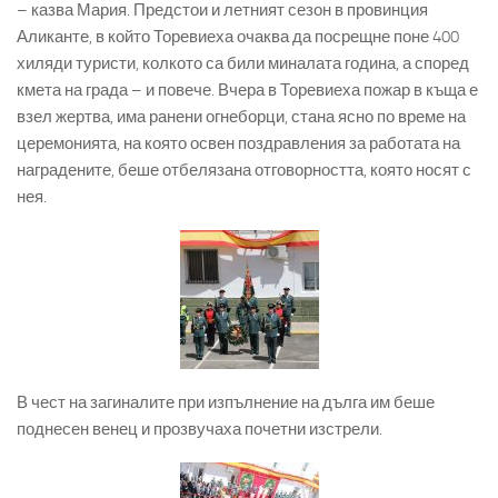
– казва Мария. Предстои и летният сезон в провинция
Аликанте, в който Торевиеха очаква да посрещне поне 400
хиляди туристи, колкото са били миналата година, а според
кмета на града – и повече. Вчера в Торевиеха пожар в къща е
взел жертва, има ранени огнеборци, стана ясно по време на
церемонията, на която освен поздравления за работата на
наградените, беше отбелязана отговорността, която носят с
нея.
В чест на загиналите при изпълнение на дълга им беше
поднесен венец и прозвучаха почетни изстрели.