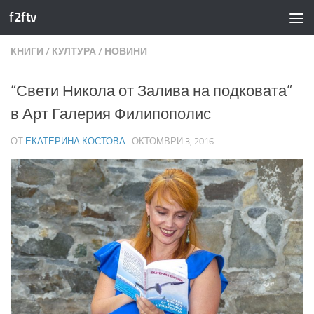
f2ftv
Към съдържанието
КНИГИ
/
КУЛТУРА
/
НОВИНИ
“Свети Никола от Залива на подковата”
в Арт Галерия Филипополис
ОТ
ЕКАТЕРИНА КОСТОВА
·
ОКТОМВРИ 3, 2016