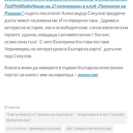
FastPrintBooks) беше на 27 септември в клуб „Петното на
Роршах“
,
където писателят Александър Секулов предрече
дълъг живот на романа ми. И го определи така: „Здрава и
интересна история, лек и освободен език, силна емпатия към
героите, удачна, хващаща сантименталност без кич,
осмислена тъга“. С него Екатерина Костова поставя
Черноморец на литературната българска карта”, допълни
още Секулов.
Книгата може да намерите в първия български електронен
портал за книги с име на кирилица –
книги.ею
Етикети:
"Свети Никола от Залива на подковата" - представяне в Арт Галерия
Филипополис
Villa Vinifera - премиера на книга
Арт Галерия Филипополис