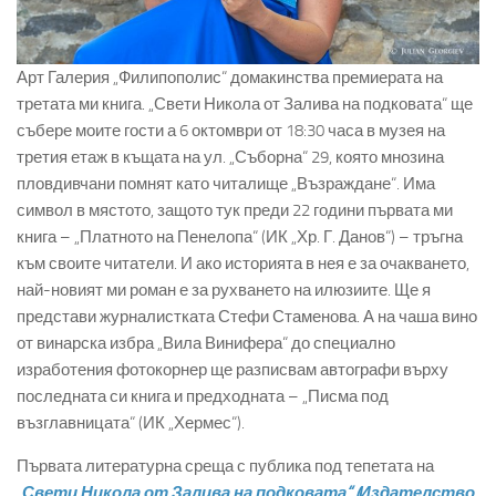
Арт Галерия „Филипополис“ домакинства премиерата на
третата ми книга. „Свети Никола от Залива на подковата“ ще
събере моите гости а 6 октомври от 18:30 часа в музея на
третия етаж в къщата на ул. „Съборна“ 29, която мнозина
пловдивчани помнят като читалище „Възраждане“. Има
символ в мястото, защото тук преди 22 години първата ми
книга – „Платното на Пенелопа“ (ИК „Хр. Г. Данов“) – тръгна
към своите читатели. И ако историята в нея е за очакването,
най-новият ми роман е за рухването на илюзиите. Ще я
представи журналистката Стефи Стаменова. А на чаша вино
от винарска избра „Вила Винифера“ до специално
изработения фотокорнер ще разписвам автографи върху
последната си книга и предходната – „Писма под
възглавницата“ (ИК „Хермес“).
Първата литературна среща с публика под тепетата на
„Свети Никола от Залива на подковата“ (Издателство