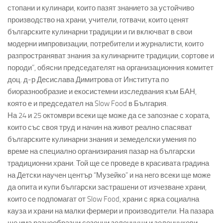
стопани и кулинари, които пазят знанието за устойчиво
производство на храни, учители, готвачи, които ценят
българските кулинарни традиции и ги включват в свои
модерни импровизации, потребители и журналисти, които
разпространяват знания за кулинарните традиции, сортове и
породи”, обясни председателят на организационния комитет
доц. д-р Десислава Димитрова от Института по
биоразнообразие и екосистемни изследвания към БАН,
която е и председател на Slow Food в България.
На 24 и 25 октомври всеки ще може да се запознае с хората,
които със своя труд и начин на живот реално спасяват
българските кулинарни знания и земеделски умения по
време на специално организирания пазар на български
традиционни храни. Той ще се проведе в красивата градина
на Детски научен център “Музейко” и на него всеки ще може
да опита и купи български застрашени от изчезване храни,
които се подпомагат от Slow Food, храни с ярка социална
кауза и храни на малки фермери и производители. На пазара