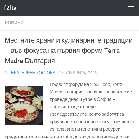
f2ftv
Към съдържанието
НОВИНИ
Местните храни и кулинарните традиции
– във фокуса на първия форум Terra
Madre България
ОТ
ЕКАТЕРИНА КОСТОВА
·
ОКТОМВРИ 24, 2015
Първият форум на Slow Food, Terra
Madre България, започна вчера и ще се
проведе днес и утре в София –
събитието ще събере
изследователите, които работят за
проучването, опазването и устойчивото
използване на генетични ресурси,
представители на местните общности, дребни земеделски