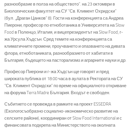
разнообразие в полза на обществото”. на 23 октомври в
Биологическия факултет на СУ “Св. Климент Охридски”
(бул. „Драган Цанков“ 8). Гости на конференцията са Андреа
Пиерони, професор по етноботаника в Университета на Slow
Food в Поленцо, Италия, и вицепрезидентът на Slow Food, г-
жа Урсула Хъдсън. Сред темите на конференцията са
климатичните промени, проучването и опазването на дивата
флора, етноботаниката, разнообразието от хабитати в
България, бъдещето на пасторализмa и аграрните науки и др.
Професор Пиерони и г-жа Хъдсън ще говорят и пред
широката публика от 18:00 часа в аулата в Ректората на СУ
“Св. Климент Охридски” по време на официалното откриване
на форума Terra Madre България. Входът е свободен.
Събитието се провежда в рамките на проект ESSEDRA
(Екологосъобразно социално-икономическо развитие на
селските райони), координиран от Slow Food International и с
финансовата подкрепа на Министерството на околната