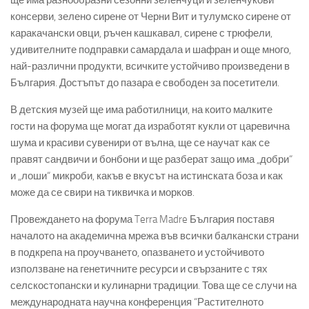
ще има разнообразни сезонни зеленчуци и зеленчукови
консерви, зелено сирене от Черни Вит и тулумско сирене от
каракачански овци, ръчен кашкавал, сирене с трюфели,
удивителните подправки самардала и шафран и още много,
най-различни продукти, всичките устойчиво произведени в
България. Достъпът до пазара е свободен за посетители.
В детския музей ще има работилници, на които малките
гости на форума ще могат да изработят кукли от царевична
шума и красиви сувенири от вълна, ще се научат как се
правят сандвичи и бонбони и ще разберат защо има „добри“
и „лоши“ микроби, какъв е вкусът на истинската боза и как
може да се свири на тиквичка и морков.
Провеждането на форума Terra Madre България поставя
началото на академична мрежа във всички балкански страни
в подкрепа на проучването, опазването и устойчивото
използване на генетичните ресурси и свързаните с тях
селскостопански и кулинарни традиции. Това ще се случи на
международната научна конференция “Растителното