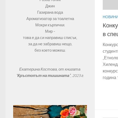
Джин
Газирана вода
НОВИН
Ароматизатор за тоалетна
Конку
Мокри кърпички.
Мир -
в спе
това е да си направиш списък,
за да не забравиш нещо,
Конкурс
без което можеш.
студент
„Етноло
Хиленда
Екатерина Костова, от книгата 
конкурс
"
Кръстопът на тишината"
, 
2023 г.
година 