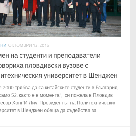
ИНИ
ОКТОМВРИ 12, 2015
ен на студенти и преподаватели
овориха пловдивски вузове с
итехническия университет в Шенджен
 2000 трябва да са китайските студенти в България,
само 52, както е в момента”, си пожела в Пловдив
есор Хонг`И Лиу. Президентът на Политехническия
ерситет в Шенджен обеща да съдейства за...