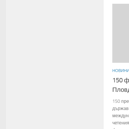
НОВИН
150 ф
Пловд
150 пре
държави
междун
четения