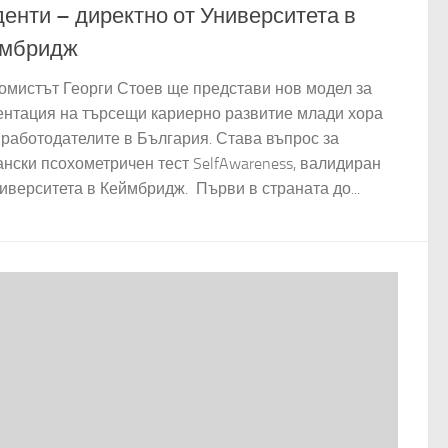
денти – директно от Университета в
мбридж
омистът Георги Стоев ще представи нов модел за
ентация на търсещи кариерно развитие млади хора
 работодателите в България. Става въпрос за
ански псохометричен тест SelfAwareness, валидиран
ниверситета в Кеймбридж. Първи в страната до...