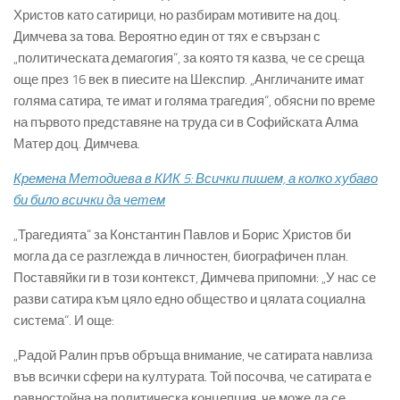
Христов като сатирици, но разбирам мотивите на доц.
Димчева за това. Вероятно един от тях е свързан с
„политическата демагогия“, за която тя казва, че се среща
още през 16 век в пиесите на Шекспир. „Англичаните имат
голяма сатира, те имат и голяма трагедия“, обясни по време
на първото представяне на труда си в Софийската Алма
Матер доц. Димчева.
Кремена Методиева в КИК 5: Всички пишем, а колко хубаво
би било всички да четем
„Трагедията“ за Константин Павлов и Борис Христов би
могла да се разглежда в личностен, биографичен план.
Поставяйки ги в този контекст, Димчева припомни: „У нас се
разви сатира към цяло едно общество и цялата социална
система“. И още:
„Радой Ралин пръв обръща внимание, че сатирата навлиза
във всички сфери на културата. Той посочва, че сатирата е
равностойна на политическа концепция, че може да се