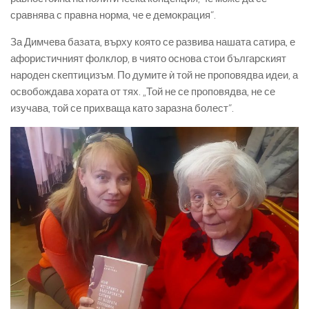
сравнява с правна норма, че е демокрация“.
За Димчева базата, върху която се развива нашата сатира, е
афористичният фолклор, в чиято основа стои българският
народен скептицизъм. По думите ѝ той не проповядва идеи, а
освобождава хората от тях. „Той не се проповядва, не се
изучава, той се прихваща като заразна болест“.