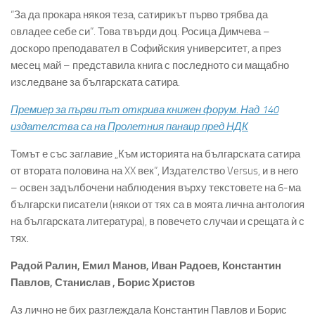
“За да прокара някоя теза, сатирикът първо трябва да
oвладее себе си”. Това твърди доц. Росица Димчева –
доскоро преподавател в Софийския университет, а през
месец май – представила книга с последното си мащабно
изследване за българската сатира.
Премиер за първи път открива книжен форум. Над 140
издателства са на Пролетния панаир пред НДК
Томът е със заглавие „Към историята на българската сатира
от втората половина на XX век”, Издателство Versus, и в него
– освен задълбочени наблюдения върху текстовете на 6-ма
български писатели (някои от тях са в моята лична антология
на българската литература), в повечето случаи и срещата ѝ с
тях.
Радой Ралин, Емил Манов, Иван Радоев, Константин
Павлов, Станислав , Борис Христов
Аз лично не бих разглеждала Константин Павлов и Борис