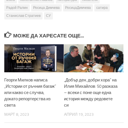
Радой Ралин
Росица Димчева
РосицаДимчева
сатира
Станислав Стратиев
СУ
МОЖЕ ДА ХАРЕСАТЕ ОЩЕ...
Георги Милков написа
„Добър ден, добри хора“ на
„Истории от ръчния багаж“
Илия Михайлов: 50 разказа
или какво се случва,
– всеки с поне още една
докато репортерства из
история между редовете
света
си
МАРТ 8, 2023
АПРИЛ 19, 2023