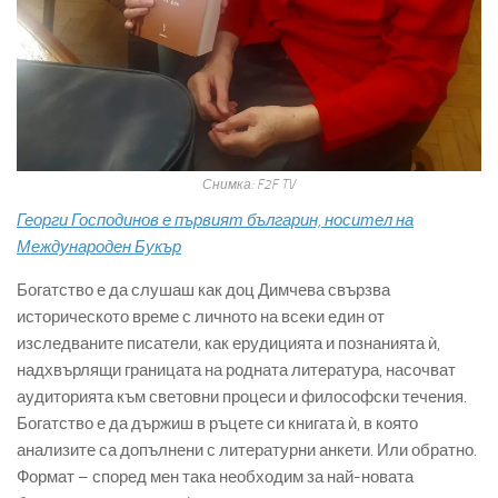
Снимка: F2F TV
Георги Господинов е първият българин, носител на
Международен Букър
Богатство е да слушаш как доц Димчева свързва
историческото време с личното на всеки един от
изследваните писатели, как ерудицията и познанията ѝ,
надхвърлящи границата на родната литература, насочват
аудиторията към световни процеси и философски течения.
Богатство е да държиш в ръцете си книгата ѝ, в която
анализите са допълнени с литературни анкети. Или обратно.
Формат – според мен така необходим за най-новата