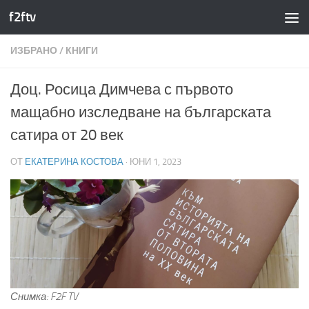
f2ftv
Към съдържанието
ИЗБРАНО
/
КНИГИ
Доц. Росица Димчева с първото
мащабно изследване на българската
сатира от 20 век
ОТ
ЕКАТЕРИНА КОСТОВА
·
ЮНИ 1, 2023
Снимка: F2F TV