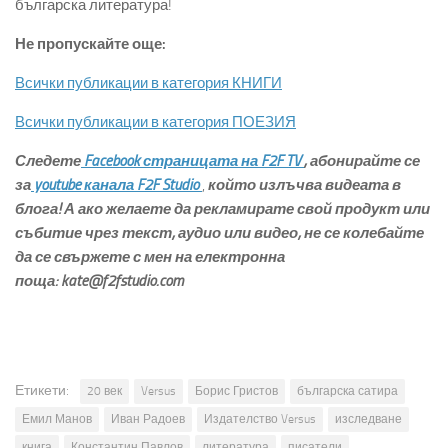
българска литература!
Не пропускайте още:
Всички публикации в категория КНИГИ
Всички публикации в категория ПОЕЗИЯ
Следете
Facebook страницата на F2F TV
,
абонирайте се
за
youtube канала F2F Studio
,
който излъчва видеата в
блога
! А ако желаете да рекламирате свой продукт или
събитие чрез текст, аудио или видео, не се колебайте
да се свържете с мен на електронна
поща:
kate@f2fstudio.com
Етикети:
20 век
Versus
Борис Гристов
българска сатира
Емил Манов
Иван Радоев
Издателство Versus
изследване
книга
Константин Павлов
литература
писатели