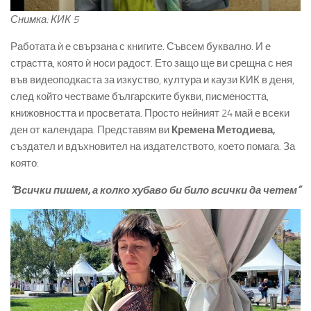
Снимка: КИК 5
Работата ѝ е свързана с книгите. Съвсем буквално. И е
страстта, която ѝ носи радост. Ето защо ще ви срещна с нея
във видеоподкаста за изкуство, култура и каузи КИК в деня,
след който честваме българските букви, писмеността,
книжовността и просветата. Просто нейният 24 май е всеки
ден от календара. Представям ви
Кремена Методиева,
създател и вдъхновител на издателството, което помага. За
която:
“Всички пишем, а колко хубаво би било всички да четем”