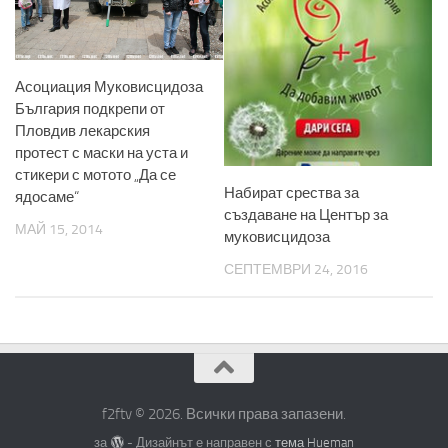
Асоциация Муковисцидоза
България подкрепи от
Пловдив лекарския
протест с маски на уста и
стикери с мотото „Да се
Набират срества за
ядосаме“
създаване на Център за
МАЙ 15, 2014
муковисцидоза
СЕПТЕМВРИ 24, 2016
f2ftv © 2026. Всички права запазени.
за
- Дизайнът е направен с
тема Hueman