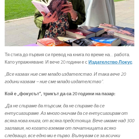
Тя стига до първия си превод на книга по време на… работа.
Като упражняване. И вече 20 години е с
Издателство Локус
.
„Все казвах ние сме младо издателство. И така вече 20
години казвам – ние сме младо издателство“.
Кой е „фокусът“, трикът да са 20 години на пазар:
„Да не спираме да търсим, да не спираме да се
ентусиазираме. Аз много оничам да се ентусиазирам от
всяка нова книга, от всяка предстояща. Вече имаме над 300
заглавия, но когато вземам от печатницата всяко
следващо, все едно ми е първо. Вълнувам се за всички