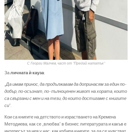
С Георги Малчев, част от “Предай нататък”
За
личната ѝ кауза
:
„Да имам принос, да продължавам да допринасям за един по-
добър, по-осъзнат, по- пълноценен живот на хората, които
са свързани с мен и на тези, до които достигаме с книгите
си
“.
Кои са книгите на детството и израстването на Кремена
Методиева; как се „влюбва“ в бизнес литературата и какъв е
интересът за нея у нас; как избира книгите, за да се чувстват