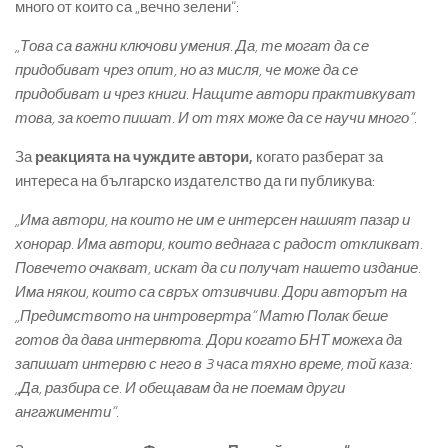
много от които са „вечно зелени“:
„Това са важни ключови умения. Да, те могат да се
придобиват чрез опит, но аз мисля, че може да се
придобиват и чрез книги. Нащите автори практивкуват
това, за което пишат. И от тях може да се научи много“.
За
реакцията на чуждите автори,
когато разберат за
интереса на българско издателство да ги публикува:
„Има автори, на които не им е интерсен нашият пазар и
хонорар. Има автори, които веднага с радост откликват.
Повечето очакват, искат да си получат нашето издание.
Има някои, които са свръх отзивчиви. Дори авторът на
„Предимството на интровертра“ Матю Полак беше
готов да дава интервюта. Дори когато БНТ можеха да
запишат интервю с него в 3 часа тяхно време, той каза:
„Да, разбира се. И обещавам да не поемам други
ангажименти“.