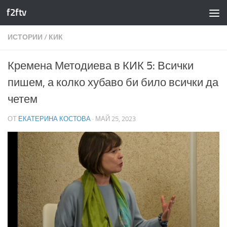
f2ftv
Към съдържанието
ИСТОРИИ
/
КИК
Кремена Методиева в КИК 5: Всички
пишем, а колко хубаво би било всички да
четем
ОТ
ЕКАТЕРИНА КОСТОВА
·
МАЙ 25, 2023