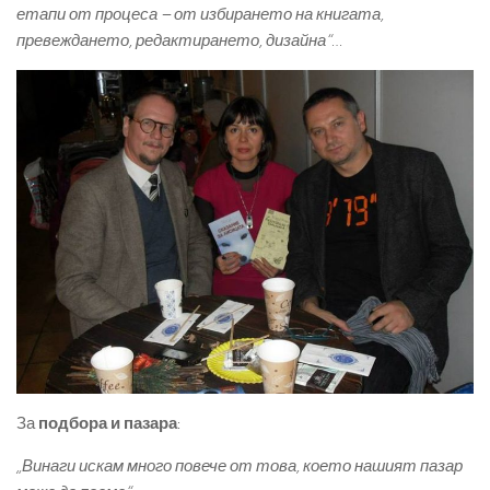
етапи от процеса – от избирането на книгата,
превеждането, редактирането, дизайна“…
За
подбора и пазара
:
„Винаги искам много повече от това, което нашият пазар