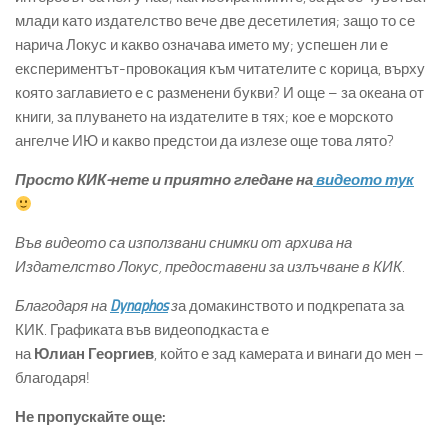
млади като издателство вече две десетилетия; защо то се
нарича Локус и какво означава името му; успешен ли е
експериментът-провокация към читателите с корица, върху
която заглавието е с разменени букви? И още – за океана от
книги, за плуването на издателите в тях; кое е морското
ангелче ИЮ и какво предстои да излезе още това лято?
Просто КИК-нете и приятно гледане на
видеото тук
Във видеото са използвани снимки от архива на
Издателство Локус, предоставени за излъчване в КИК.
Благодаря на
Dynaphos
з
а домакинството и подкрепата за
КИК. Графиката във видеоподкаста е
на
Юлиан
Георгиев
, който е зад камерата и винаги до мен –
благодаря!
Не пропускайте още: