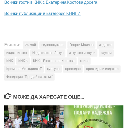
Всички гости в КИК с Екатерина Костова досега
Всички публикации в категория КНИГИ
Етикети:
24 май
видеоподкаст
Георги Малчев
издател
издателство
Издателство Локус
изкуство и каузи
каузаи
КИК
КИК 5
КИК с Екатерина Костова
книги
Кремена МетодиеваТ
култура
преводач
преводач и издател
Фондация "Предай нататък"
МОЖЕ ДА ХАРЕСАТЕ ОЩЕ...