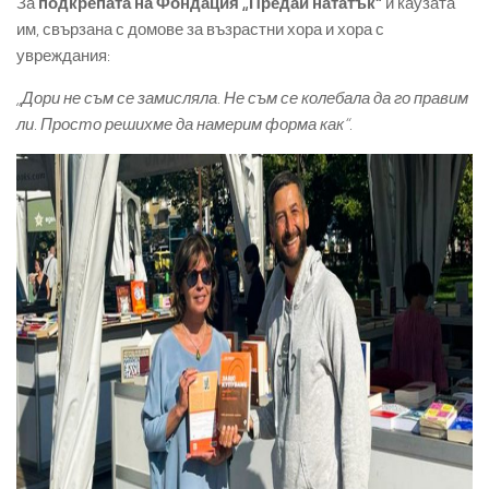
За
подкрепата на Фондация „Предай нататък“
и каузата
им, свързана с домове за възрастни хора и хора с
увреждания:
„Дори не съм се замисляла. Не съм се колебала да го правим
ли. Просто решихме да намерим форма как“.