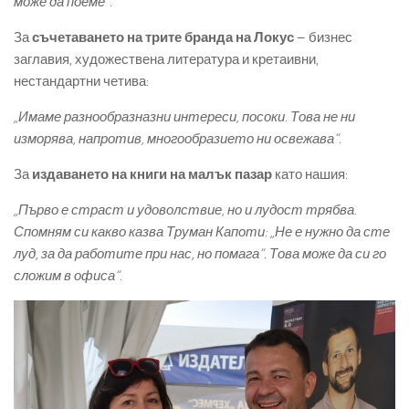
може да поеме“.
За
съчетаването на трите бранда на Локус
– бизнес
заглавия, художествена литература и кретаивни,
нестандартни четива:
„Имаме разнообразназни интереси, посоки. Това не ни
изморява, напротив, многообразието ни освежава“.
За
издаването на книги на малък пазар
като нашия:
„Първо е страст и удоволствие, но и лудост трябва.
Спомням си какво казва Труман Капоти: „Не е нужно да сте
луд, за да работите при нас, но помага“. Това може да си го
сложим в офиса“.