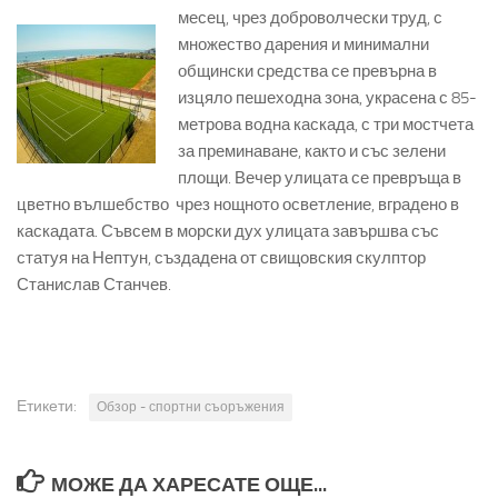
месец, чрез доброволчески труд, с
множество дарения и минимални
общински средства се превърна в
изцяло пешеходна зона, украсена с 85-
метрова водна каскада, с три мостчета
за преминаване, както и със зелени
площи. Вечер улицата се превръща в
цветно вълшебство чрез нощното осветление, вградено в
каскадата. Съвсем в морски дух улицата завършва със
статуя на Нептун, създадена от свищовския скулптор
Станислав Станчев.
Етикети:
Обзор - спортни съоръжения
МОЖЕ ДА ХАРЕСАТЕ ОЩЕ...