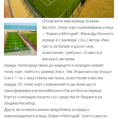
Обзор вече има игрище за мини
футбол, тенис корт и реновирана улица
– “Кирил и Методий”. Мини футболното
игрище е с размери 22х42 метра. Има
писта за бягане и дълъг скок,
осветление, трибуни с 26 места и
висока 6-метрова
ограда. Непосредствено до игрището е изграден новият
тенис корт, който е с размер 36м х 18м. Игралната му площ е
24м х 11 м, с изкуствена настилка, осветление и висока
ограда. От тенис корт съоръжението ще може да се
трансформира във волейболно и баскетболно игрище.
Кортът е изграден изцяло със средства от бюджета на
община Несебър.
Друга, не по малко важна придобивка за града е
новоизградената улица „Кирил и Методий“, която само за