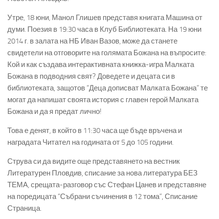
Утре, 18 юни, Манол Глишев представя книгата Машина от
думи. Поезия в 19:30 часа в Клуб Библиотеката. На 19 юни
2014 г. в залата на НБ Иван Вазов, може да станете
свидетели на отговорите на голямата Божана на въпросите:
Кой и как създава интерактивната книжка-игра Малката
Божана в подводния свят? Доведете и децата си в
библиотеката, защотов “Деца дописват Малката Божана” те
могат да напишат своята история с главен герой Малката
Божана и да я предат лично!
Това е денят, в който в 11:30 часа ще бъде връчена и
наградата Читател на годината от 5 до 105 години.
Струва си да видите още представянето на вестник
Литературен Пловдив, списание за нова литература БЕЗ
ТЕМА, срещата-разговор със Стефан Цанев и представяне
на поредицата “Събрани съчинения в 12 тома”, Списание
Страница.