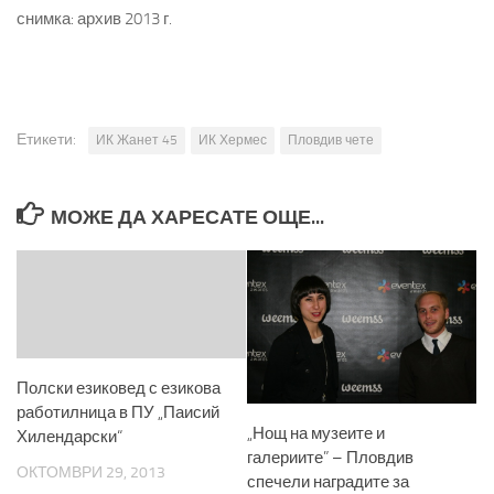
снимка: архив 2013 г.
Етикети:
ИК Жанет 45
ИК Хермес
Пловдив чете
МОЖЕ ДА ХАРЕСАТЕ ОЩЕ...
Полски езиковед с езикова
работилница в ПУ „Паисий
„Нощ на музеите и
Хилендарски“
галериите” – Пловдив
ОКТОМВРИ 29, 2013
спечели наградите за