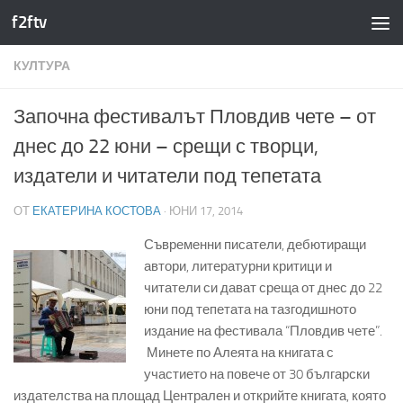
f2ftv
Към съдържанието
КУЛТУРА
Започна фестивалът Пловдив чете – от
днес до 22 юни – срещи с творци,
издатели и читатели под тепетата
ОТ
ЕКАТЕРИНА КОСТОВА
·
ЮНИ 17, 2014
Съвременни писатели, дебютиращи
автори, литературни критици и
читатели си дават среща от днес до 22
юни под тепетата на тазгодишното
издание на фестивала “Пловдив чете”.
Минете по Алеята на книгата с
участието на повече от 30 български
издателства на площад Централен и открийте книгата, която