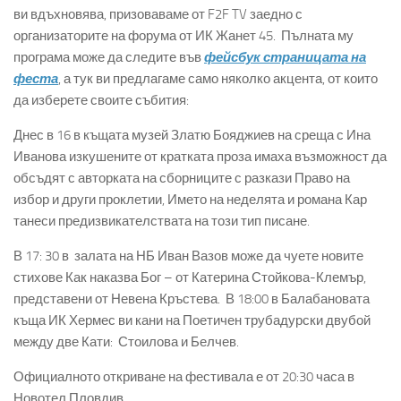
ви вдъхновява, призоваваме от F2F TV заедно с
организаторите на форума от ИК Жанет 45. Пълната му
програма може да следите във
фейсбук страницата на
феста
, а тук ви предлагаме само няколко акцента, от които
да изберете своите събития:
Днес в 16 в къщата музей Златю Бояджиев на среща с Ина
Иванова изкушените от кратката проза имаха възможност да
обсъдят с авторката на сборниците с разкази Право на
избор и други проклетии, Името на неделята и романа Кар
танеси предизвикателствата на този тип писане.
В 17: 30 в залата на НБ Иван Вазов може да чуете новите
стихове Как наказва Бог – от Катерина Стойкова-Клемър,
представени от Невена Кръстева. В 18:00 в Балабановата
къща ИК Хермес ви кани на Поетичен трубадурски двубой
между две Кати: Стоилова и Белчев.
Официалното откриване на фестивала е от 20:30 часа в
Новотел Пловдив.