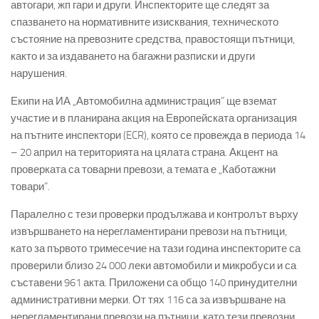
автогари, жп гари и други. Инспекторите ще следят за
спазването на нормативните изисквания, техническото
състояние на превозните средства, правостоящи пътници,
както и за издаването на багажни разписки и други
нарушения.
Екипи на ИА „Автомобилна администрация” ще вземат
участие и в планирана акция на Европейската организация
на пътните инспектори (ECR), която се провежда в периода 14
– 20 април на територията на цялата страна. Акцент на
проверката са товарни превози, а темата е „Каботажни
товари“.
Паралелно с тези проверки продължава и контролът върху
извършването на нерегламентирани превози на пътници,
като за първото тримесечие на тази година инспекторите са
проверили близо 24 000 леки автомобили и микробуси и са
съставени 961 акта. Приложени са общо 140 принудителни
административни мерки. От тях 116 са за извършване на
нерегламентирани превози на пътници, като тези превозни