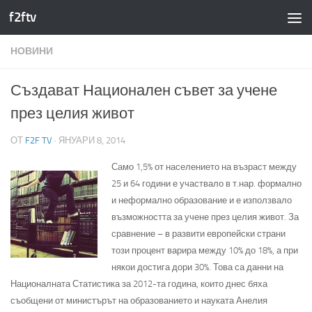
f2ftv
Към съдържанието
НОВИНИ
Създават Национален съвет за учене
през целия живот
ОТ
F2F TV
·
ЯНУАРИ 8, 2014
Само 1,5% от населението на възраст между
25 и 64 години е участвало в т.нар. формално
и неформално образование и е използвало
възможността за учене през целия живот. За
сравнение – в развити европейски страни
този процент варира между 10% до 18%, а при
някои достига дори 30%. Това са данни на
Националната Статистика за 2012-та година, които днес бяха
съобщени от министърът на образованието и науката Анелия