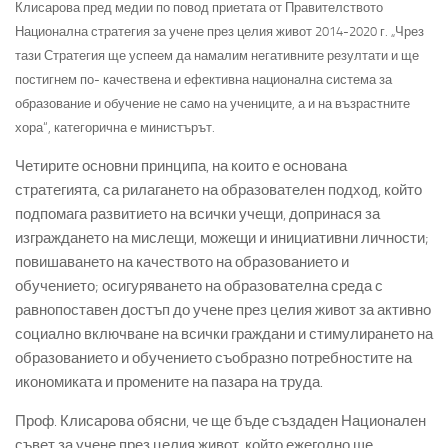
Клисарова пред медии по повод приетата от Правителството
Национална стратегия за учене през целия живот 2014-2020 г. „Чрез
тази Стратегия ще успеем да намалим негативните резултати и ще
постигнем по- качествена и ефективна национална система за
образование и обучение не само на учениците, а и на възрастните
хора“, категорична е министърът.
Четирите основни принципа, на които е основана
стратегията, са рилагането на образователен подход, който
подпомага развитието на всички учещи, допринася за
изграждането на мислещи, можещи и инициативни личности;
повишаването на качеството на образованието и
обучението; осигуряването на образователна среда с
равнопоставен достъп до учене през целия живот за активно
социално включване на всички граждани и стимулирането на
образованието и обучението съобразно потребностите на
икономиката и промените на пазара на труда.
Проф. Клисарова обясни, че ще бъде създаден Национален
съвет за учене през целия живот, който ежегодно ще