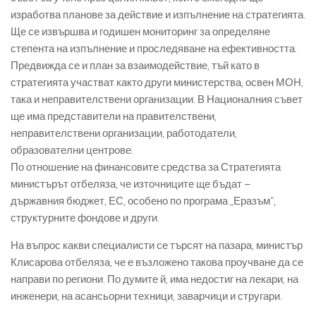
изработва планове за действие и изпълнение на стратегията.
Ще се извършва и годишен мониторинг за определяне
степента на изпълнение и проследяване на ефективността.
Предвижда се и план за взаимодействие, тъй като в
стратегията участват както други министерства, освен МОН,
така и неправителствени организации. В Националния съвет
ще има представители на правителствени,
неправителствени организации, работодатели,
образователни центрове.
По отношение на финансовите средства за Стратегията
министърът отбеляза, че източниците ще бъдат –
държавния бюджет, ЕС, особено по програма „Еразъм“,
структурните фондове и други.
На въпрос какви специалисти се търсят на пазара, министър
Клисарова отбеляза, че е възложено такова проучване да се
направи по региони. По думите й, има недостиг на лекари, на
инженери, на асансьорни техници, заварчици и стругари.