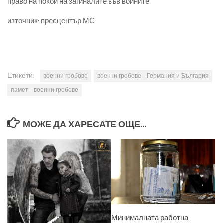
право на покой на загиналите във войните.
източник: пресцентър МС
Етикети:
военни гробове
военни гробове - Германия и България
памет - военни гробове
МОЖЕ ДА ХАРЕСАТЕ ОЩЕ...
Минималната работна