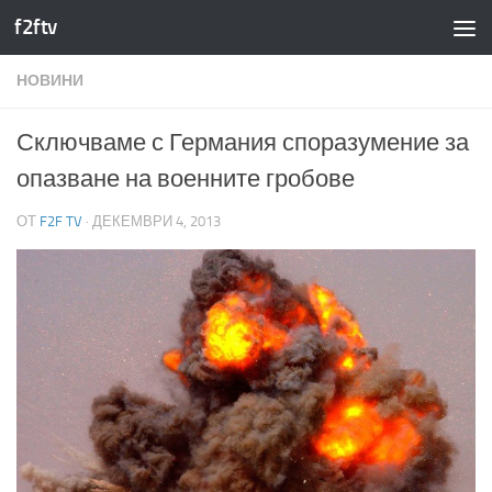
f2ftv
Към съдържанието
НОВИНИ
Сключваме с Германия споразумение за
опазване на военните гробове
ОТ
F2F TV
·
ДЕКЕМВРИ 4, 2013