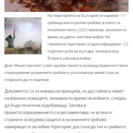
На територията на България се намират 111
гробища или отделни гробове, в които са
погребани около 2200 германци, загинали по
време на двете световни войни. На
германска територия са идентифицирани 122
отделни гроба на българи, загинали във
Втората световна война.
Днес Министерският съвет одобри проекта на междуправителствено
споразумение за военните гробове и упълномощи министъра на
отбраната да го подпише.
Документът се основава на принципа, че достойната памет
на военнослужещите, загинали по време на войните, следва
да бъде почетена подобаващо. Затова в
проектоспоразумението се регламентира, че всяка от
страните осигурява защитата на военните гробове,
намиращи се на нейна територия, достъпа до тях и трайното