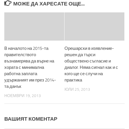
МОЖЕ ДА ХАРЕСАТЕ ОЩЕ...
В началото на 2015-та
Орешарски в изявление-
правителството
решен да търси
възнамерява да върне на
обществено съгласие и
хората с минимална
диалог. Няма сигнал как и с
работна заплата
кого ще се случи на
удържаният им през 2014-
практика
та данък
ЮЛИ 25, 2013
НОЕМВРИ 19, 2013
ВАШИЯТ КОМЕНТАР