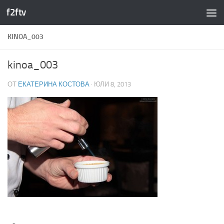
f2ftv
Към съдържанието
KINOA_003
kinoa_003
ОТ
ЕКАТЕРИНА КОСТОВА
·
ЮЛИ 8, 2013