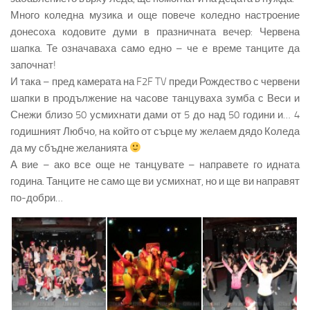
Много коледна музика и още повече коледно настроение
донесоха кодовите думи в празничната вечер: Червена
шапка. Те означаваха само едно – че е време танците да
започнат!
И така – пред камерата на F2F TV преди Рождество с червени
шапки в продължение на часове танцуваха зумба с Веси и
Снежи близо 50 усмихнати дами от 5 до над 50 години и… 4
годишният Любчо, на който от сърце му желаем дядо Коледа
да му сбъдне желанията
А вие – ако все още не танцувате – направете го идната
година. Танците не само ще ви усмихнат, но и ще ви направят
по-добри…