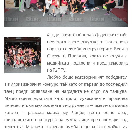
4 годишният Любослав Дедински е най-
веселото dance джудже от коледното
парти със зумба инструкторите Веси и
Снежи в Пловдив, което се случи с
медийната подкрепа и пред камерата
на F2F TV.
Любчо беше категоричният победител
в импривизирания конкурс, тъй като от първия до последния
танц преди обявяване на наградите не спря да танцува.
Много обича музиката като цяло, музикален е, проявява
интерес и към музикалните инструменти – имаме си малка
китара – разказа майка му Лидия, която беше сред
финалистките в конкурса за зумба лице през ноември под
тепетата.
Малкият харесал зумба още когато майка му