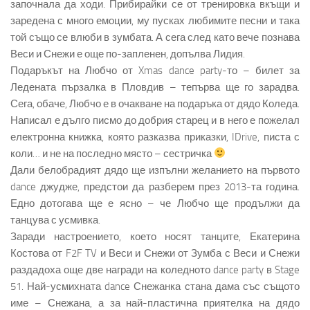
започнала да ходи. Прибирайки се от тренировка вкъщи и
заредена с много емоции, му пусках любимите песни и така
той също се влюби в зумбата. А сега след като вече познава
Веси и Снежи е още по-запленен, допълва Лидия.
Подаръкът на Любчо от Xmas dance party-то – билет за
Ледената пързалка в Пловдив – тепърва ще го зарадва.
Сега, обаче, Любчо е в очакване на подаръка от дядо Коледа.
Написал е дълго писмо до добрия старец и в него е пожелал
електронна книжка, която разказва приказки, IDrive, писта с
коли… и не на последно място – сестричка
Дали белобрадият дядо ще изпълни желанието на първото
dance джудже, предстои да разберем през 2013-та година.
Едно дотогава ще е ясно – че Любчо ще продължи да
танцува с усмивка.
Заради настроението, което носят танците, Екатерина
Костова от F2F TV и Веси и Снежи от Зумба с Веси и Снежи
раздадоха още две награди на коледното dance party в Stage
51. Най-усмихната dance Снежанка стана дама със същото
име – Снежана, а за най-пластична приятелка на дядо