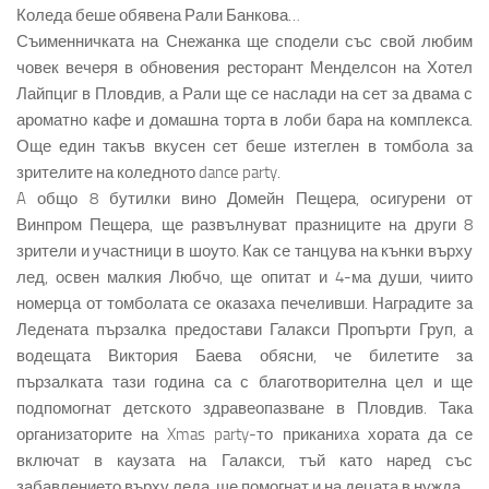
Коледа беше обявена Рали Банкова…
Съименничката на Снежанка ще сподели със свой любим
човек вечеря в обновения ресторант Менделсон на Хотел
Лайпциг в Пловдив, а Рали ще се наслади на сет за двама с
ароматно кафе и домашна торта в лоби бара на комплекса.
Още един такъв вкусен сет беше изтеглен в томбола за
зрителите на коледното dance party.
A общо 8 бутилки вино Домейн Пещера, осигурени от
Винпром Пещера, ще развълнуват празниците на други 8
зрители и участници в шоуто. Как се танцува на кънки върху
лед, освен малкия Любчо, ще опитат и 4-ма души, чиито
номерца от томболата се оказаха печеливши. Наградите за
Ледената пързалка предостави Галакси Пропърти Груп, а
водещата Виктория Баева обясни, че билетите за
пързалката тази година са с благотворителна цел и ще
подпомогнат детското здравеопазване в Пловдив. Така
организаторите на Xmas party-то приканиxа хората да се
включат в каузата на Галакси, тъй като наред със
забавлението върху леда, ще помогнат и на децата в нужда.