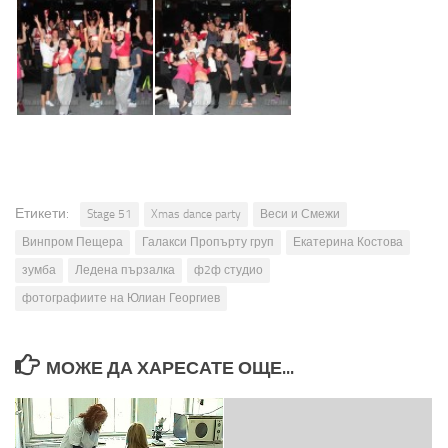
Етикети:
Stage 51
Xmas dance party
Веси и Смежи
Винпром Пещера
Галакси Пропърту груп
Екатерина Костова
зумба
Ледена пързалка
ф2ф студио
фотографиите на Юлиан Георгиев
МОЖЕ ДА ХАРЕСАТЕ ОЩЕ...