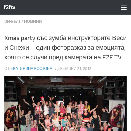
f2ftv
Към съдържанието
OFFBEAT
/
НОВИНИ
Xmas party със зумба инструкторите Веси
и Снежи – един фоторазказ за емоцията,
която се случи пред камерата на F2F TV
ОТ
ЕКАТЕРИНА КОСТОВА
·
ДЕКЕМВРИ 21, 2012