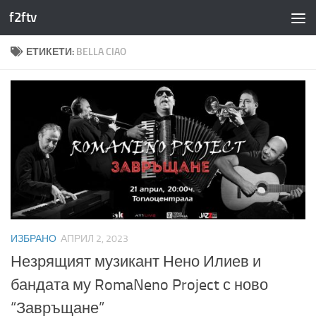
f2ftv
Към съдържанието
ЕТИКЕТИ:
BELLA CIAO
ИЗБРАНО
АПРИЛ 2, 2023
Незрящият музикант Нено Илиев и
бандата му RomaNeno Project с ново
“Завръщане”