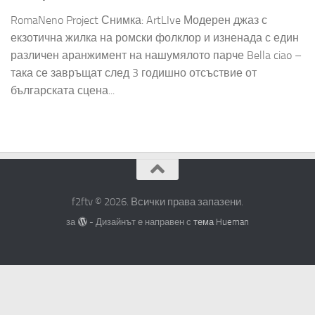
RomaNeno Project Снимка: ArtLIve Модерен джаз с
екзотична жилка на ромски фолклор и изненада с един
различен аранжимент на нашумялото парче Bella ciao –
така се завръщат след 3 годишно отсъствие от
българската сцена...
f2ftv © 2026. Всички права запазени.
за
- Дизайнът е направен с
тема Hueman