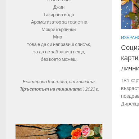
Джин
Газирана вода
Ароматизатор за тоалетна
Мокри кърпички.
Мир -
ИЗБРАН
това е да си направиш списък,
Социа
за да не забравиш нещо,
карти
без което можеш.
лични
181 кар
Екатерина Костова, от книгата 
възраст
"
Кръстопът на тишината"
, 
2023 г.
поздрав
Дирекци