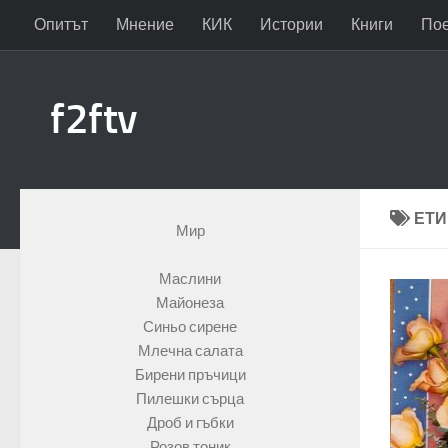
Опитът
Мнение
КИК
Истории
Книги
По
Към съдържанието
f2ftv
ЕТИ
Мир
Маслини
Майонеза
Синьо сирене
Млечна салата
Бирени пръчици
Пилешки сърца
Дроб и гъбки
Розов тоник