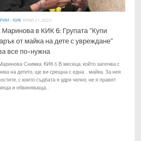
РИИ
/
КИК
ЮНИ 21, 2023
 Маринова в КИК 6: Групата “Купи
арък от майка на дете с увреждане”
ва все по-нужна
Маринова Снимка: КИК 6 В месеца, който започва с
ника на детето, ще ви срещна с една… майка. За нея
остите, с които съдбата я удря челно, не я правят
чеща и обвиняваща,...