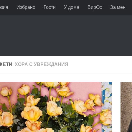
езия
Избрано
Гости
У дома
ВирОс
За мен
КЕТИ:
ХОРА С УВРЕЖДАНИЯ