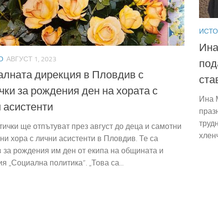
ИСТО
Ина
О
АВГУСТ 1, 2023
под
лната дирекция в Пловдив с
ста
чки за рождения ден на хората с
Ина 
 асистенти
праз
трудн
тички ще отпътуват през август до деца и самотни
хлен
ни хора с лични асистенти в Пловдив. Те са
 за рождения им ден от екипа на общината и
я „Социална политика“. „Това са...