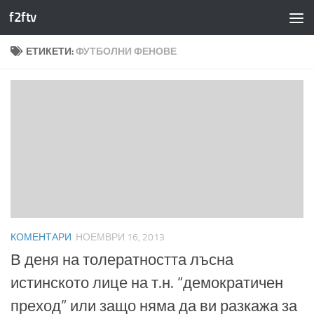
f2ftv
Към съдържанието
ЕТИКЕТИ:
ФУТБОЛНИ ФЕНОВЕ
КОМЕНТАРИ
НОЕМВРИ 16, 2013
В деня на толератността лъсна
истинското лице на т.н. “демократичен
преход” или защо няма да ви разкажа за