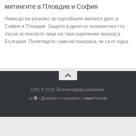
митингите в Пловдив и София
Няма да ви разкажa за партийните митинги днес в
София и Пловдив. Защото в деня на толерантността
лъсна истинското лице на така наречения преход в
България. Политиците сами ни показаха, че са от една...
f2ftv © 2026. Всички права запазени.
за
- Дизайнът е направен с
тема Hueman