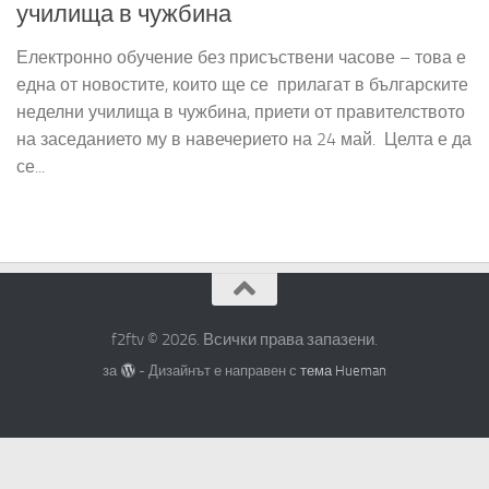
училища в чужбина
Електронно обучение без присъствени часове – това е
една от новостите, които ще се прилагат в българските
неделни училища в чужбина, приети от правителството
на заседанието му в навечерието на 24 май. Целта е да
се...
f2ftv © 2026. Всички права запазени.
за
- Дизайнът е направен с
тема Hueman