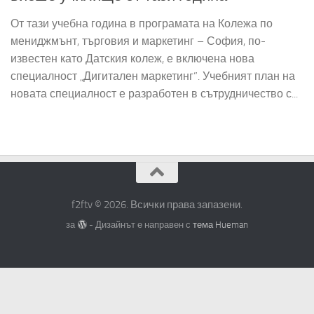
От тази учебна година в програмата на Колежа по
мениджмънт, търговия и маркетинг – София, по-
известен като Датския колеж, е включена нова
специалност „Дигитален маркетинг”. Учебният план на
новата специалност е разработен в сътрудничество с...
f2ftv © 2026. Всички права запазени.
за
- Дизайнът е направен с
тема Hueman