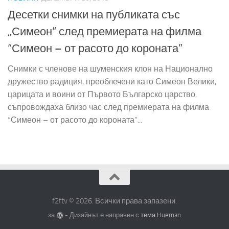
Десетки снимки на публиката със
„Симеон“ след премиерата на филма
“Симеон – от расото до короната”
Снимки с членове на шуменския клон на Национално
дружество радиция, преоблечени като Симеон Велики,
царицата и воини от Първото Българско царство,
съпровождаха близо час след премиерата на филма
“Симеон – от расото до короната”...
f2ftv © 2026. Всички права запазени.
за
- Дизайнът е направен с
тема Hueman