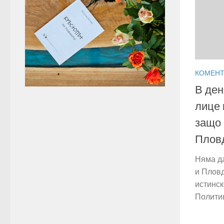
КОМЕНТ
В ден
лице 
защо 
Плов
Няма да
и Пловд
истинск
Политиц