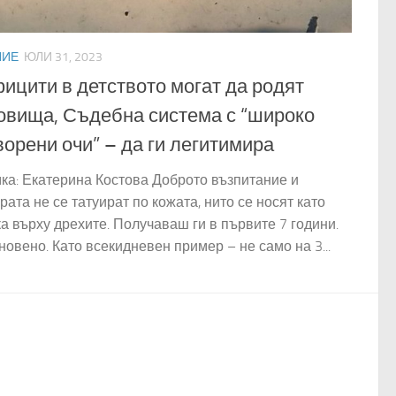
НИЕ
ЮЛИ 31, 2023
ицити в детството могат да родят
овища, Съдебна система с “широко
ворени очи” – да ги легитимира
ка: Екатерина Костова Доброто възпитание и
рата не се татуират по кожата, нито се носят като
ка върху дрехите. Получаваш ги в първите 7 години.
овено. Като всекидневен пример – не само на 3...