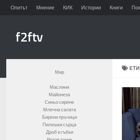
Опитът
Мнение
КИК
Истории
Книги
По
Към съдържанието
f2ftv
ЕТИ
Мир
Маслини
Майонеза
Синьо сирене
Млечна салата
Бирени пръчици
Пилешки сърца
Дроб и гъбки
Розов тоник