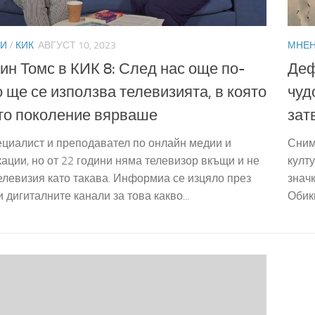
ИИ
/
КИК
АВГУСТ 10, 2023
МНЕ
н Томс в КИК 8: След нас още по-
Деф
 ще се използва телевизията, в която
чуд
то поколение вярваше
зат
ециалист и преподавател по онлайн медии и
Сним
ации, но от 22 години няма телевизор вкъщи и не
култу
елевизия като такава. Информиа се изцяло през
знач
и дигиталните канали за това какво...
Обикн