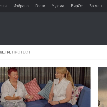
езия
Избрано
Гости
У дома
ВирОс
За мен
КЕТИ:
ПРОТЕСТ