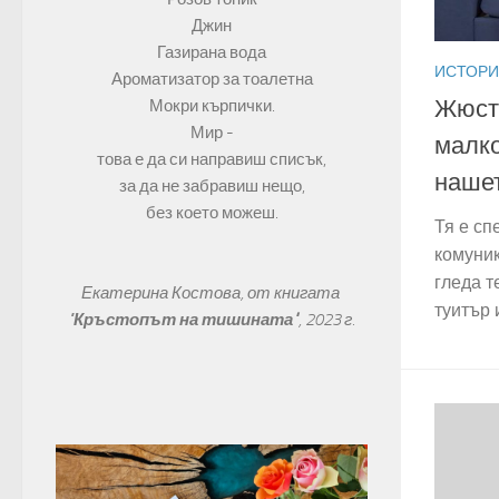
Джин
Газирана вода
ИСТОР
Ароматизатор за тоалетна
Жюсти
Мокри кърпички.
Мир -
малко
това е да си направиш списък,
наше
за да не забравиш нещо,
без което можеш.
Тя е сп
комуник
гледа т
Екатерина Костова, от книгата 
туитър 
"
Кръстопът на тишината"
, 
2023 г.