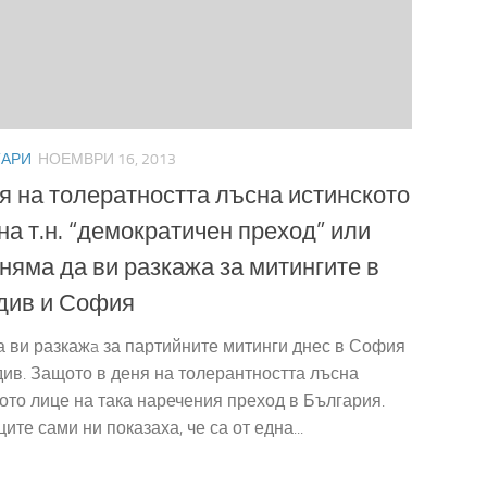
АРИ
НОЕМВРИ 16, 2013
я на толератността лъсна истинското
на т.н. “демократичен преход” или
няма да ви разкажа за митингите в
див и София
 ви разкажa за партийните митинги днес в София
ив. Защото в деня на толерантността лъсна
ото лице на така наречения преход в България.
ите сами ни показаха, че са от една...