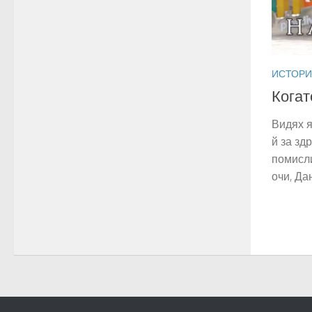
ИСТОР
Когат
Видях я
й за зд
помисли
очи, Дан