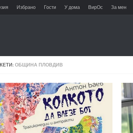
езия
Избрано
Гости
У дома
ВирОс
За мен
КЕТИ:
ОБЩИНА ПЛОВДИВ