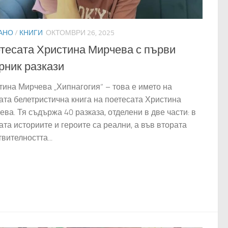
АНО
/
КНИГИ
ОКТОМВРИ 26, 2025
тесата Христина Мирчева с първи
рник разкази
тина Мирчева „Хипнагогия“ – това е името на
ата белетристична книга на поетесата Христина
ва. Тя съдържа 40 разказа, отделени в две части: в
ата историите и героите са реални, а във втората
вителността...