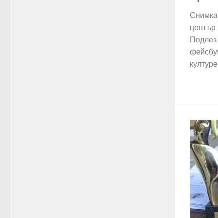
Снимка:
център-
Подлез 
фейсбук
културе