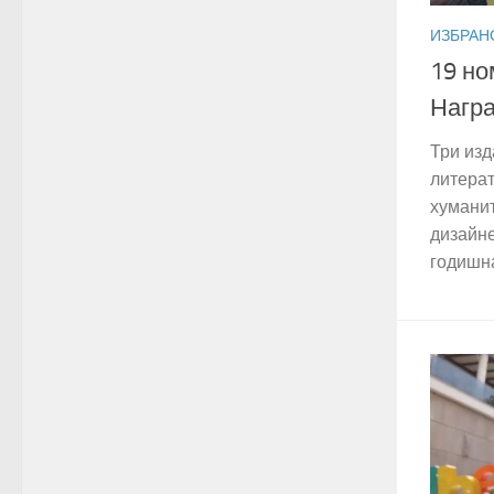
ИЗБРАН
19 но
Награ
Три изд
литерат
хуманит
дизайне
годишна