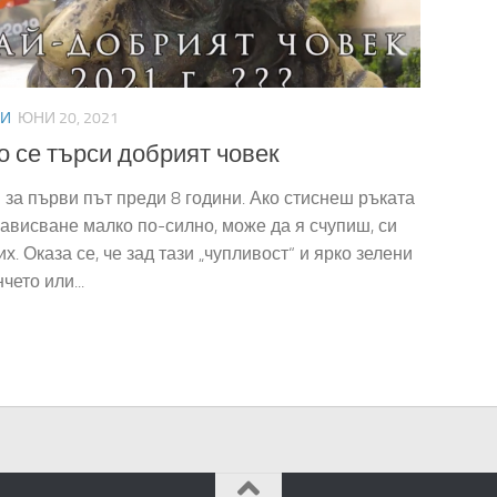
ИИ
ЮНИ 20, 2021
о се търси добрият човек
 за първи път преди 8 години. Ако стиснеш ръката
рависване малко по-силно, може да я счупиш, си
х. Оказа се, че зад тази „чупливост“ и ярко зелени
чето или...