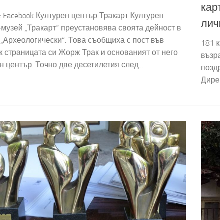
кар
 Facebook Културен център Тракарт Културен
лич
музей „Тракарт“ преустановява своята дейност в
„Археологически“. Това съобщиха с пост във
181 
 страницата си Жорж Трак и основаният от него
възр
н център. Точно две десетилетия след...
позд
Дирек