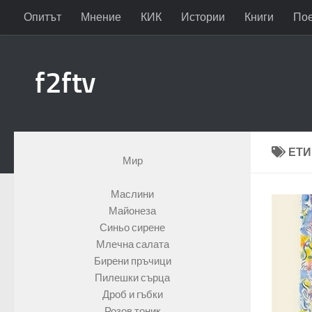
Опитът
Мнение
КИК
Истории
Книги
По
Към съдържанието
f2ftv
ЕТИ
Мир
Маслини
Майонеза
Синьо сирене
Млечна салата
Бирени пръчици
Пилешки сърца
Дроб и гъбки
Розов тоник