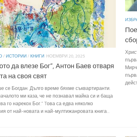
ИЗБР
Пое
сбо
Хрис
О
/
ИСТОРИИ
/
КНИГИ
НОЕМВРИ 20, 2025
първ
ото да влезе Бог“, Антон Баев отваря
Мирче
първ
та на своя свят
дейст
е се Богдан. Дълго време бяхме съквартиранти.
ачалото ми каза, че не познавал майка си и баща
ова го нарекох Бог.” Tова са едва няколко
ия от най-новата и най-мултижанровата книга...