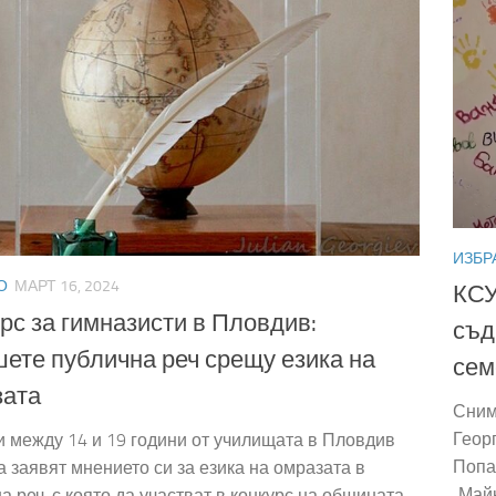
ИЗБР
О
МАРТ 16, 2024
КСУ
рс за гимназисти в Пловдив:
съд
ете публична реч срещу езика на
сем
зата
Сним
Геор
 между 14 и 19 години от училищата в Пловдив
Попа
а заявят мнението си за езика на омразата в
„Майк
а реч, с която да участват в конкурс на общината