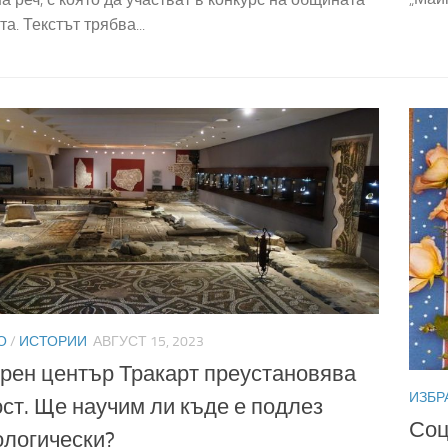
а. Текстът трябва...
О
/
ИСТОРИИ
АВГУСТ 15, 2023
рен център Тракарт преустановява
ИЗБР
ст. Ще научим ли къде е подлез
Соц
логически?