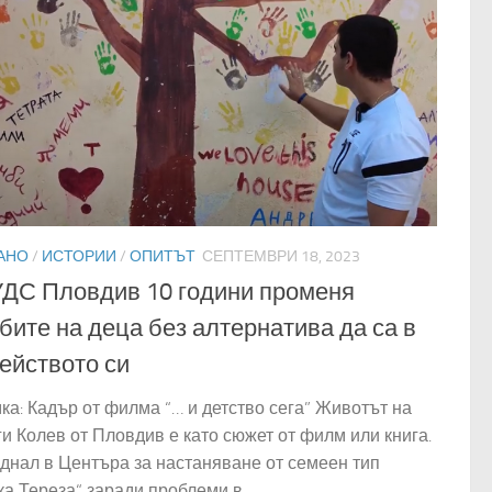
АНО
/
ИСТОРИИ
/
ОПИТЪТ
СЕПТЕМВРИ 18, 2023
ДС Пловдив 10 години променя
бите на деца без алтернатива да са в
ейството си
ка: Кадър от филма “… и детство сега” Животът на
ги Колев от Пловдив е като сюжет от филм или книга.
днал в Центъра за настаняване от семеен тип
а Тереза“ заради проблеми в...