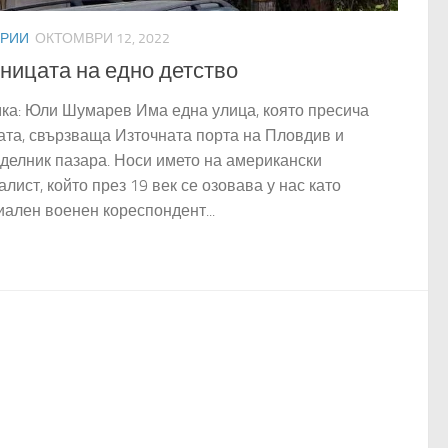
РИИ
ОКТОМВРИ 12, 2022
ницата на едно детство
ка: Юли Шумарев Има една улица, която пресича
ата, свързваща Източната порта на Пловдив и
делник пазара. Носи името на американски
лист, който през 19 век се озовава у нас като
иален военен кореспондент...