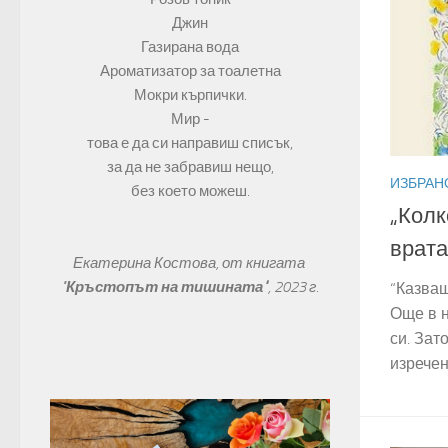
Джин
Газирана вода
Ароматизатор за тоалетна
Мокри кърпички.
Мир -
това е да си направиш списък,
за да не забравиш нещо,
ИЗБРАН
без което можеш.
„Колк
врата
Екатерина Костова, от книгата 
"
Кръстопът на тишината"
, 
2023 г.
“Казваш
Още в н
си. Зат
изречен