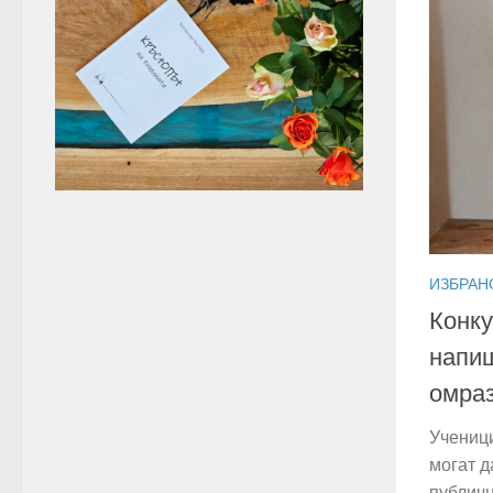
ИЗБРАН
Конку
напиш
омра
Ученици
могат д
публичн