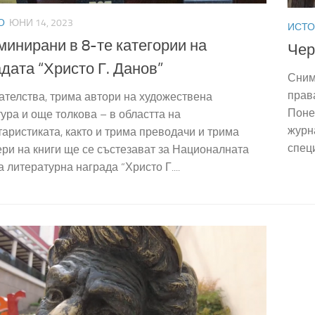
О
ЮНИ 14, 2023
ИСТО
минирани в 8-те категории на
Чер
дата “Христо Г. Данов”
Сним
прав
ателства, трима автори на художествена
Поне
ура и още толкова – в областта на
журна
аристиката, както и трима преводачи и трима
спец
ри на книги ще се състезават за Националната
 литературна награда “Христо Г....