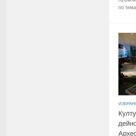
по темат
ИЗБРАН
Култу
дейно
Архео