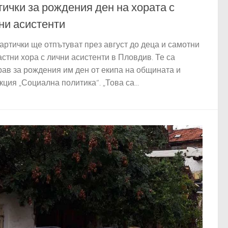
тички за рождения ден на хората с
ни асистенти
картички ще отпътуват през август до деца и самотни
астни хора с лични асистенти в Пловдив. Те са
рав за рождения им ден от екипа на общината и
ция „Социална политика“. „Това са...