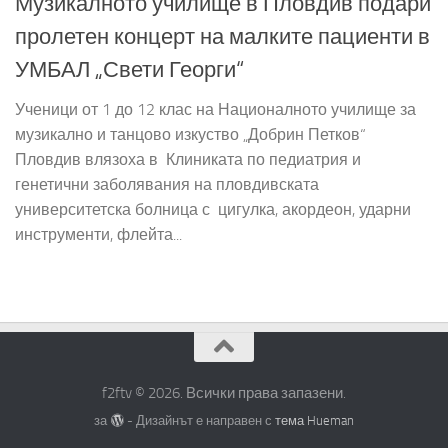
Музикалното училище в Пловдив подари
пролетен концерт на малките пациенти в
УМБАЛ „Свети Георги“
Ученици от 1 до 12 клас на Националното училище за
музикално и танцово изкуство „Добрин Петков“
Пловдив влязоха в Клиниката по педиатрия и
генетични заболявания на пловдивската
университетска болница с цигулка, акордеон, ударни
инструменти, флейта...
f2ftv © 2026. Всички права запазени.
за
- Дизайнът е направен с
тема Hueman