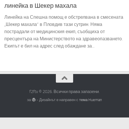
линейка в Шекер махала
Линейка на Спешна помощ е обстрелвана в смесената
„Шекер махала“ в Пловдив тази сутрин. Няма
пострадали от медицинския екип, съобщиха от
пресцентъра на Министерството на здравеопазването.
Екипът е бил на адрес след обаждане за...
f2ftv © 2026. Всички права запазени.
за
- Дизайнът е направен с
тема Hueman