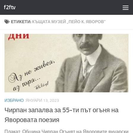
f2ftv
Към съдържанието
ЕТИКЕТИ:
КЪЩАТА МУЗЕЙ „ПЕЙО К. ЯВОРОВ”
ИЗБРАНО
ЯНУАРИ 13, 2023
Чирпан запалва за 55-ти път огъня на
Яворовата поезия
Плакат: Община Чирпан Огънят на Яворовите януарски