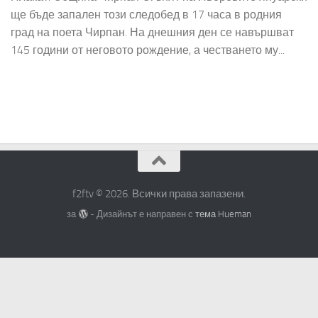
ще бъде запален този следобед в 17 часа в родния
град на поета Чирпан. На днешния ден се навършват
145 години от неговото рождение, а честването му...
f2ftv © 2026. Всички права запазени.
за
- Дизайнът е направен с
тема Hueman