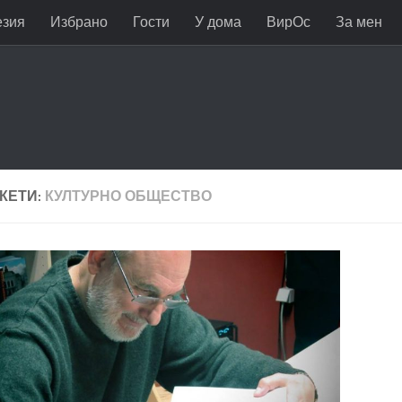
езия
Избрано
Гости
У дома
ВирОс
За мен
КЕТИ:
КУЛТУРНО ОБЩЕСТВО