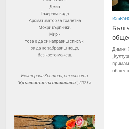
Джин
Газирана вода
ИЗБРАН
Ароматизатор за тоалетна
Бълга
Мокри кърпички.
Мир -
общес
това е да си направиш списък,
за да не забравиш нещо,
Димил С
без което можеш.
„Култур
примамл
обществ
Екатерина Костова, от книгата 
"
Кръстопът на тишината"
, 
2023 г.