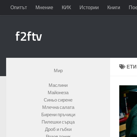
Опитът
Мнение
КИК
Истории
Книги
По
Към съдържанието
f2ftv
ЕТИ
Мир
Маслини
Майонеза
Синьо сирене
Млечна салата
Бирени пръчици
Пилешки сърца
Дроб и гъбки
Розов тоник