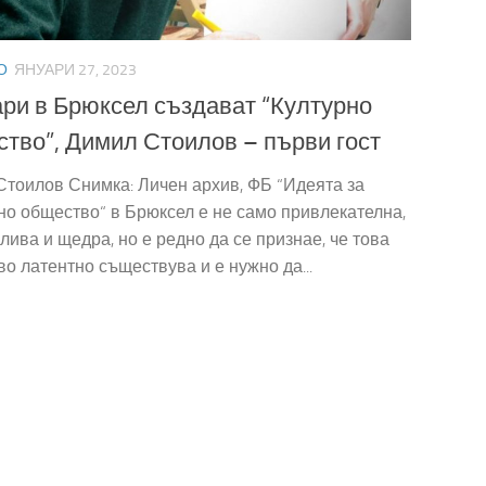
О
ЯНУАРИ 27, 2023
ри в Брюксел създават “Културно
тво”, Димил Стоилов – първи гост
тоилов Снимка: Личен архив, ФБ “Идеята за
но общество“ в Брюксел е не само привлекателна,
ива и щедра, но е редно да се признае, че това
о латентно съществува и е нужно да...