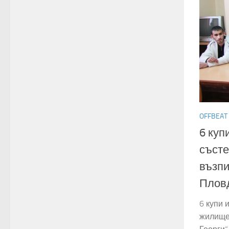
OFFBEAT
6 куп
състе
възпи
Плов
6 купи 
жилище