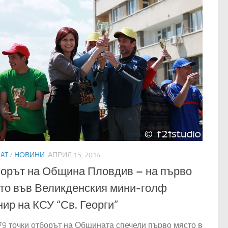
EAT
/
НОВИНИ
АПРИЛ 15, 2014
орът на Община Пловдив – на първо
то във Великденския мини-голф
нир на КСУ “Св. Георги”
79 точки отборът на Общината спечели първо място в