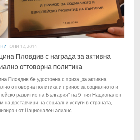
ИНИ
ЮНИ 12, 2014
ина Пловдив с награда за активна
иално отговорна политика
на Пловдив бе удостоена с приза „за активна
ално отговорна политика и принос за социалното и
пейско развитие на България” на 9-тия Национален
м на доставчици на социални услуги в страната,
низиран от Национален алианс...