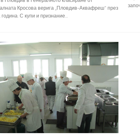
 в Пловдив в Генералното класиране от
започ
алната Кросова верига „Пловдив-Аквафреш“ през
 година. С купи и признание...