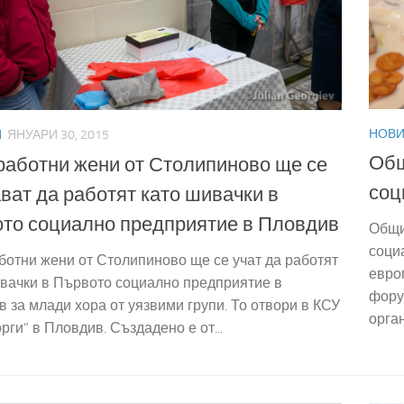
НОВ
И
ЯНУАРИ 30, 2015
Общ
работни жени от Столипиново ще се
соц
ват да работят като шивачки в
то социално предприятие в Пловдив
Общи
соци
ботни жени от Столипиново ще се учат да работят
евро
вачки в Първото социално предприятие в
фору
 за млади хора от уязвими групи. То отвори в КСУ
орга
орги” в Пловдив. Създадено е от...