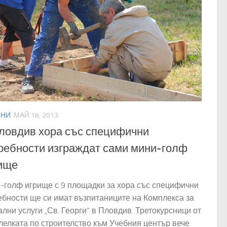
ИНИ
МАЙ 18, 2013
ловдив хора със специфични
ребности изграждат сами мини-голф
ище
-голф игрище с 9 площадки за хора със специфични
ебности ще си имат възпитаниците на Комплекса за
лни услуги „Св. Георги“ в Пловдив. Третокурсници от
лелката по строителство към Учебния център вече