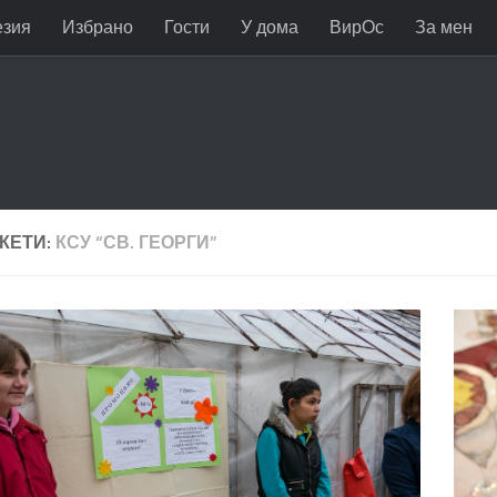
езия
Избрано
Гости
У дома
ВирОс
За мен
КЕТИ:
КСУ “СВ. ГЕОРГИ”