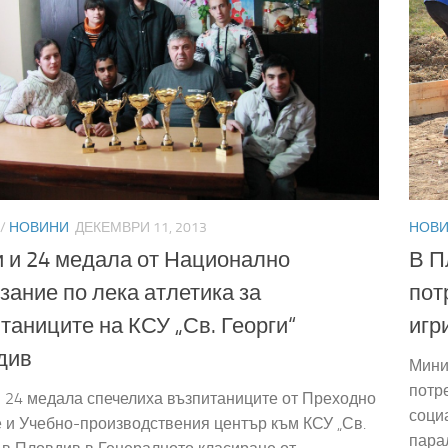
/
НОВИНИ
ДЕКЕМВРИ 11, 2013
НОВ
и и 24 медала от Национално
В П
зание по лека атлетика за
пот
таниците на КСУ „Св. Георги“
игр
див
Мини
потр
и 24 медала спечелиха възпитаниците от Преходно
социа
 и Учебно-производствения център към КСУ „Св.
пара