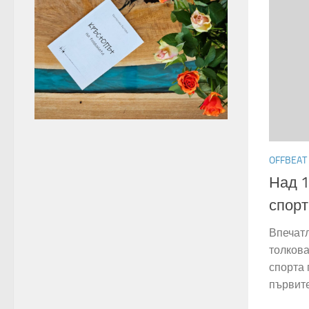
OFFBEAT
Над 1
спорт
Впечатл
толкова
спорта 
първите