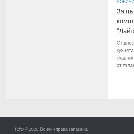
НОВИН
За пъ
компл
“Лайп
От днес
кухнята
главния
от тала
f2ftv © 2026. Всички права запазени.