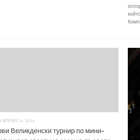
оспор
койт
Компл
И
АПРИЛ 14, 2014
ви Великденски турнир по мини-