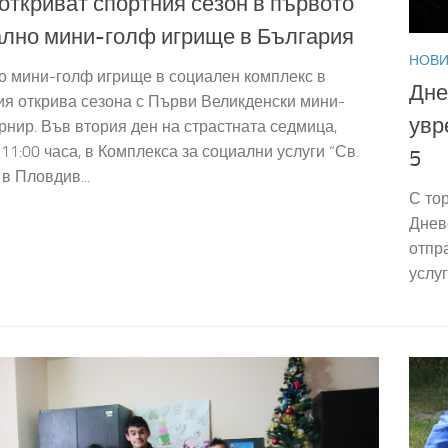
откриват спортния сезон в първото
лно мини-голф игрище в България
НОВ
о мини-голф игрище в социален комплекс в
Дне
я открива сезона с Първи Великденски мини-
увр
рнир. Във втория ден на страстната седмица,
 11:00 часа, в Комплекса за социални услуги “Св.
5
 в Пловдив...
С то
Днев
отпр
услуг