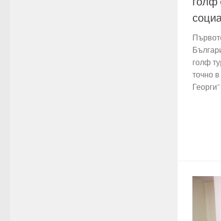
голф 
социа
Първот
Българи
голф ту
точно в
Георги”