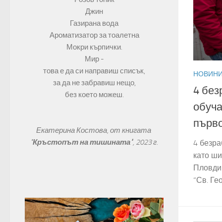
Джин
Газирана вода
Ароматизатор за тоалетна
Мокри кърпички.
Мир -
това е да си направиш списък,
НОВИН
за да не забравиш нещо,
4 без
без което можеш.
обуча
първо
Екатерина Костова, от книгата 
"
Кръстопът на тишината"
, 
2023 г.
4 безра
като ши
Пловдив
“Св. Ге