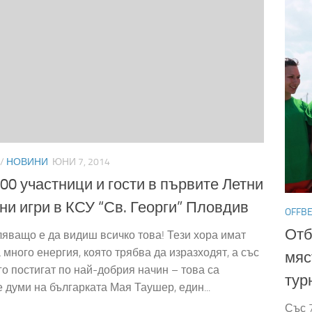
/
НОВИНИ
ЮНИ 7, 2014
00 участници и гости в първите Летни
ни игри в КСУ “Св. Георги” Пловдив
OFFB
Отб
яващо е да видиш всичко това! Тези хора имат
 много енергия, която трябва да изразходят, а със
мяс
го постигат по най-добрия начин – това са
тур
 думи на българката Мая Таушер, един...
Със 