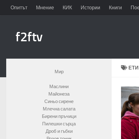
Опитът
Мнение
КИК
Истории
Книги
По
Към съдържанието
f2ftv
ЕТИ
Мир
Маслини
Майонеза
Синьо сирене
Млечна салата
Бирени пръчици
Пилешки сърца
Дроб и гъбки
Розов тоник