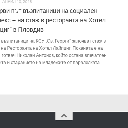
И
АПРИЛ 10, 2013
рви път възпитаници на социален
екс – на стаж в ресторанта на Хотел
циг” в Пловдив
 възпитаници на КСУ „Св. Георги“ започват стаж в
 на Ресторанта на Хотел Лайпциг. Поканата е на
 готвач Николай Антонов, който остана впечатлен
нта и старанието на младежите от паралелката...