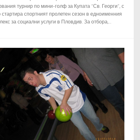
вания турнир по мини-голф за Купата “Св. Георги”, с
о стартира спортният пролетен сезон в едноименния
екс за социални услуги в Пловдив. За отбора,...