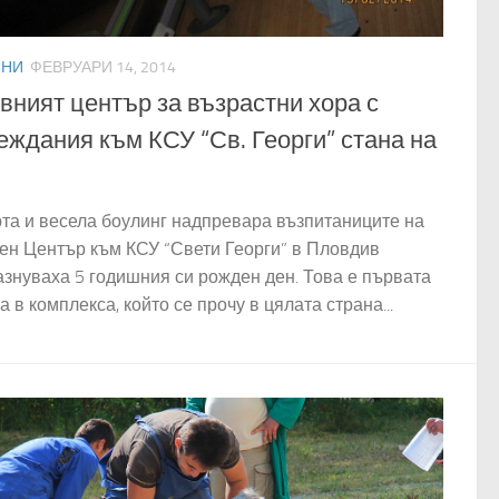
ИНИ
ФЕВРУАРИ 14, 2014
вният център за възрастни хора с
еждания към КСУ “Св. Георги” стана на
рта и весела боулинг надпревара възпитаниците на
ен Център към КСУ “Свети Георги” в Пловдив
азнуваха 5 годишния си рожден ден. Това е първата
а в комплекса, който се прочу в цялата страна...