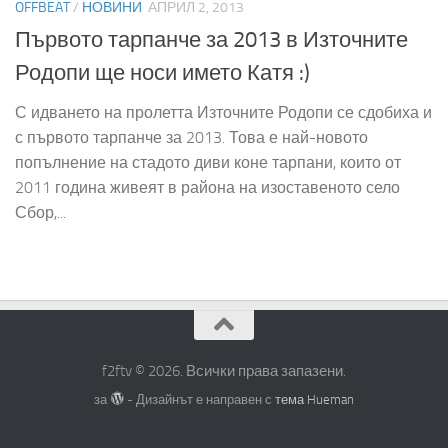
OFFBEAT
/
НОВИНИ
АПРИЛ 2, 2013
Първото тарпанче за 2013 в Източните
Родопи ще носи името Катя :)
С идването на пролетта Източните Родопи се сдобиха и
с първото тарпанче за 2013. Това е най-новото
попълнение на стадото диви коне тарпани, които от
2011 година живеят в района на изоставеното село
Сбор,...
f2ftv © 2026. Всички права запазени.
за
- Дизайнът е направен с
тема Hueman