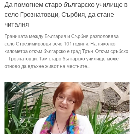
Да помогнем старо българско училище в
село Грознатовци, Сърбия, да стане
читалня
Границата между България и Сърбия разполовява
село Стрезимировци вече 101 години. На няколко
километра откъм българско е град Трън. Откъм сръбско
– Грознатовци. Там старо българско училище може
отново да вдъхне живот на местните...