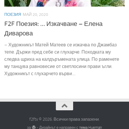
ПОЕЗИЯ
МАЙ 20, 2020
F2F Поезия: … Изкачване – Елена
Диварова
– Художникът Матей Матеев се изкачва по Джамбаз
тепе. Държи пред себе си глухарче. Походката му
следва щриха на калдъръмената улица. По раменете
му танцува равновесие от светлосини прави ъгли.
Художникът с глухарчето върви....
f2ftv © 2026. Всички права запазени.
за
- Дизайнът е направен с
тема Hueman