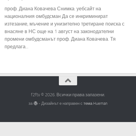
проф. Диана Ковачева Снимка: уебсайт на
националния омбудсман Да се инкриминират
изтезание, мъчение и унизително третиране поиска с
внасяне в НС още на 1 август на законодателни
промени омбудсманът проф. Диана Ковачева. Тя
предлага...
f2ftv © 2026. Всички права запазени.
за
- Дизайнът е направен с
тема Hueman