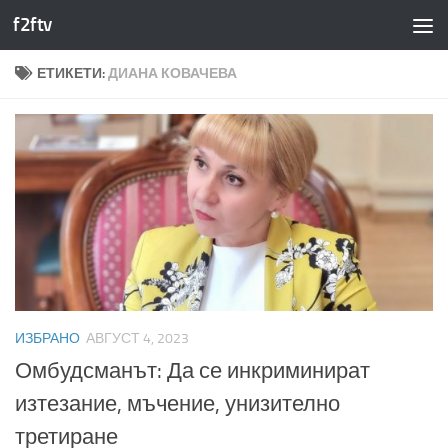
f2ftv
Към съдържанието
ЕТИКЕТИ:
ДИАНА КОВАЧЕВА
ИЗБРАНО
АВГУСТ 4, 2023
Омбудсманът: Да се инкриминират
изтезание, мъчение, унизително
третиране