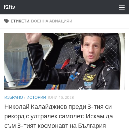
f2ftv
Към съдържанието
ЕТИКЕТИ:
ВОЕННА АВИАЦИЯИ
ИЗБРАНО
/
ИСТОРИИ
ЮНИ 15, 2023
Николай Калайджиев преди 3-тия си
рекорд с ултралек самолет: Искам да
съм 3-тият космонавт на България