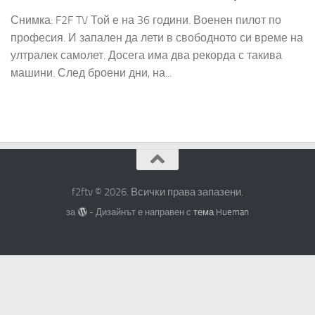
Снимка: F2F TV Той е на 36 години. Военен пилот по
професия. И запален да лети в свободното си време на
ултралек самолет. Досега има два рекорда с такива
машини. След броени дни, на...
f2ftv © 2026. Всички права запазени.
за
- Дизайнът е направен с
тема Hueman