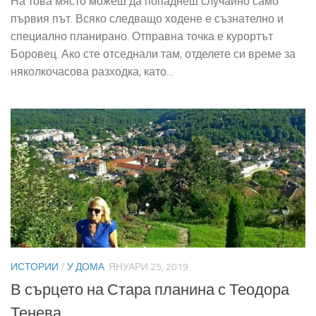
На това място можеш да попаднеш случайно само
първия път. Всяко следващо ходене е съзнателно и
специално планирано. Отправна точка е курортът
Боровец. Ако сте отседнали там, отделете си време за
няколкочасова разходка, като...
ИСТОРИИ
/
У ДОМА
ЯНУАРИ 25, 2019
В сърцето на Стара планина с Теодора
Тенева