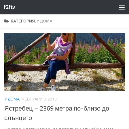
f2ftv
Към съдържанието
КАТЕГОРИЯ:
У ДОМА
У ДОМА
ФЕВРУАРИ 9, 2019
Ястребец – 2369 метра по-близо до
слънцето