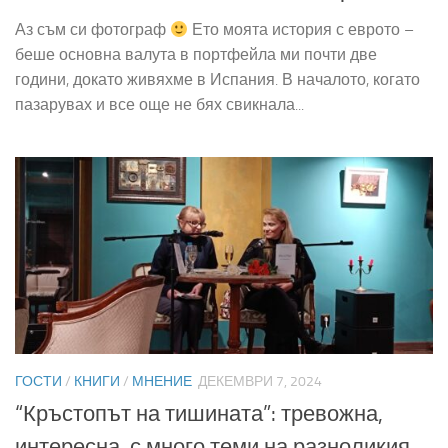
Аз съм си фотограф
Ето моята история с еврото –
беше основна валута в портфейла ми почти две
години, докато живяхме в Испания. В началото, когато
пазарувах и все още не бях свикнала...
ГОСТИ
/
КНИГИ
/
МНЕНИЕ
ДЕКЕМВРИ 7, 2024
“Кръстопът на тишината”: тревожна,
интересна, с много теми на разноликия,