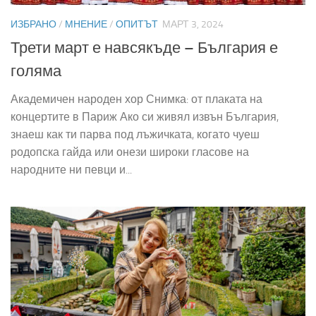
ИЗБРАНО
/
МНЕНИЕ
/
ОПИТЪТ
МАРТ 3, 2024
Трети март е навсякъде – България е
голяма
Академичен народен хор Снимка: от плаката на
концертите в Париж Ако си живял извън България,
знаеш как ти парва под лъжичката, когато чуеш
родопска гайда или онези широки гласове на
народните ни певци и...