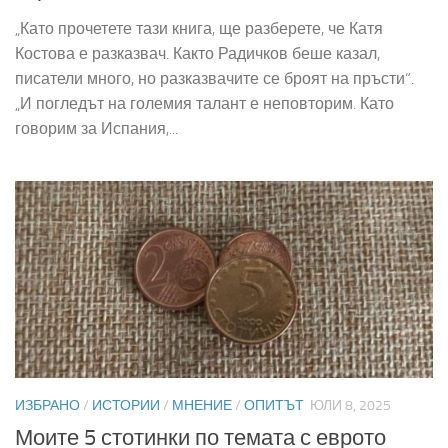
„Като прочетете тази книга, ще разберете, че Катя
Костова е разказвач. Както Радичков беше казал,
писатели много, но разказвачите се броят на пръсти“.
„И погледът на големия талант е неповторим. Като
говорим за Испания,...
ИЗБРАНО
/
ИСТОРИИ
/
МНЕНИЕ
/
ОПИТЪТ
ЮЛИ 8, 2025
Моите 5 стотинки по темата с еврото