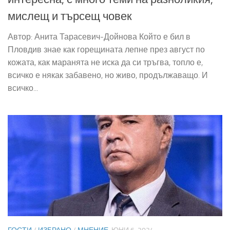
мислещ и търсещ човек
Автор: Анита Тарасевич-Дойнова Който е бил в
Пловдив знае как горещината лепне през август по
кожата, как маранята не иска да си тръгва, топло е,
всичко е някак забавено, но живо, продължаващо. И
всичко...