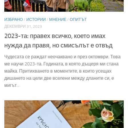
ИЗБРАНО
/
ИСТОРИИ
/
МНЕНИЕ
/
ОПИТЪТ
ДЕКЕМВРИ 31, 2023
2023-та: правех всичко, което имах
нужда да правя, но смисълът е отвъд
Чудесата се раждат неочаквано и през октомври. Това
ме научи 2023-та. Годината, в която дъщеря ми стана
майка. Притихването в моментите, в които усещах
дишането на цели две вселени между дланите си, е
мигът...