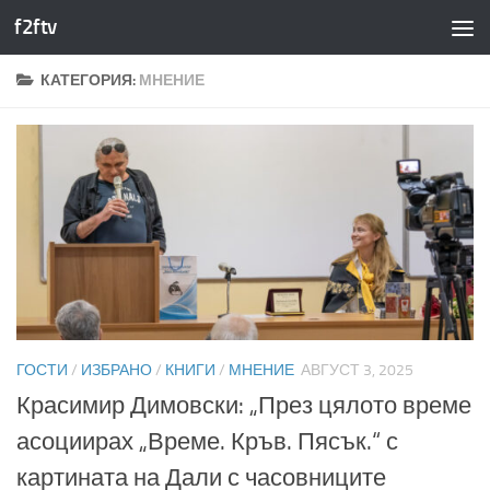
f2ftv
Към съдържанието
КАТЕГОРИЯ:
МНЕНИЕ
ГОСТИ
/
ИЗБРАНО
/
КНИГИ
/
МНЕНИЕ
АВГУСТ 3, 2025
Красимир Димовски: „През цялото време
асоциирах „Време. Кръв. Пясък.“ с
картината на Дали с часовниците