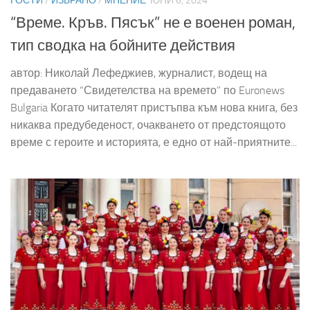
ГОСТИ
/
ИЗБРАНО
/
МНЕНИЕ
ЮНИ 6, 2024
“Време. Кръв. Пясък” не е военен роман,
тип сводка на бойните действия
автор: Николай Лефеджиев, журналист, водещ на
предаването “Свидетелства на времето” по Euronews
Bulgaria Когато читателят пристъпва към нова книга, без
никаква предубеденост, очакването от предстоящото
време с героите и историята, е едно от най-приятните...