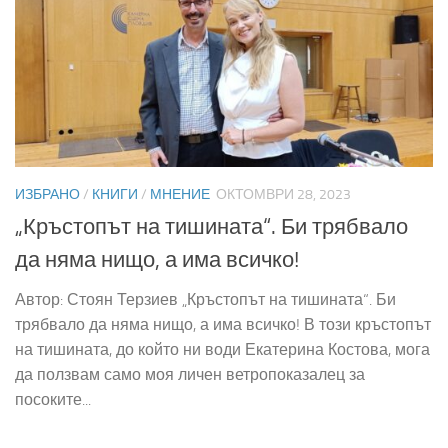
ИЗБРАНО
/
КНИГИ
/
МНЕНИЕ
ОКТОМВРИ 28, 2023
„Кръстопът на тишината“. Би трябвало
да няма нищо, а има всичко!
Автор: Стоян Терзиев „Кръстопът на тишината“. Би
трябвало да няма нищо, а има всичко! В този кръстопът
на тишината, до който ни води Екатерина Костова, мога
да ползвам само моя личен ветропоказалец за
посоките...