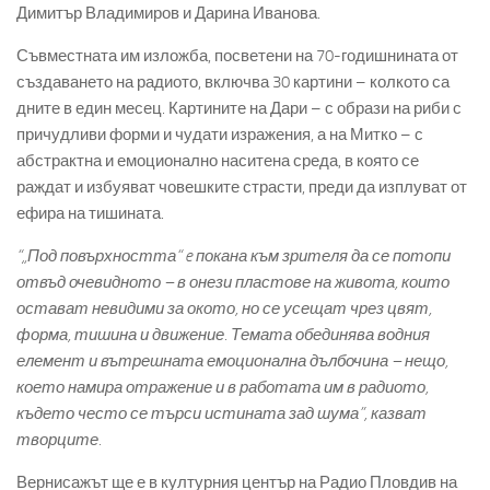
Димитър Владимиров и Дарина Иванова.
Съвместната им изложба, посветени на 70-годишнината от
създаването на радиото, включва 30 картини – колкото са
дните в един месец. Картините на Дари – с образи на риби с
причудливи форми и чудати изражения, а на Митко – с
абстрактна и емоционално наситена среда, в която се
раждат и избуяват човешките страсти, преди да изплуват от
ефира на тишината.
“„Под повърхността“ e покана към зрителя да се потопи
отвъд очевидното – в онези пластове на живота, които
остават невидими за окото, но се усещат чрез цвят,
форма, тишина и движение. Темата обединява водния
елемент и вътрешната емоционална дълбочина – нещо,
което намира отражение и в работата им в радиото,
където често се търси истината зад шума”, казват
творците.
Вернисажът ще е в културния център на Радио Пловдив на