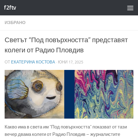
f2ftv
Към съдържанието
ИЗБРАНО
Светът “Под повърхността” представят
колеги от Радио Пловдив
ОТ
ЕКАТЕРИНА КОСТОВА
·
ЮНИ 17, 2025
Какво има в света им “Под повърхността” показват от тази
вечер двама колеги от Радио Пловдив – журналистите