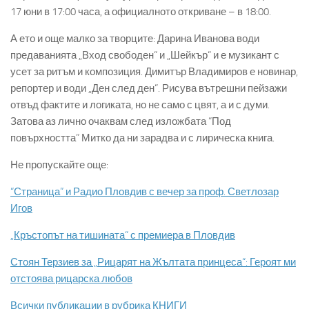
17 юни в 17:00 часа, а официалното откриване – в 18:00.
А ето и още малко за творците: Дарина Иванова води
предаванията „Вход свободен“ и „Шейкър“ и е музикант с
усет за ритъм и композиция. Димитър Владимиров е новинар,
репортер и води „Ден след ден“. Рисува вътрешни пейзажи
отвъд фактите и логиката, но не само с цвят, а и с думи.
Затова аз лично очаквам след изложбата “Под
повърхността” Митко да ни зарадва и с лирическа книга.
Не пропускайте още:
“Страница” и Радио Пловдив с вечер за проф. Светлозар
Игов
„Кръстопът на тишината“ с премиера в Пловдив
Стоян Терзиев за „Рицарят на Жълтата принцеса“: Героят ми
отстоява рицарска любов
Всички публикации в рубрика КНИГИ