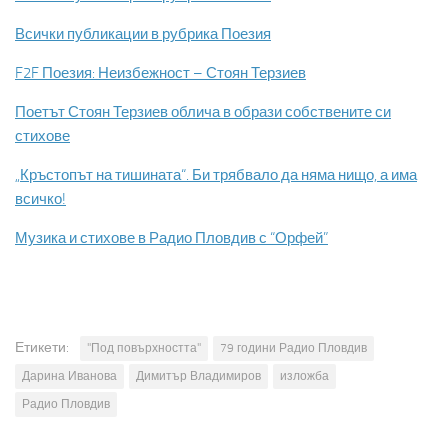
Всички публикации в рубрика Поезия
F2F Поезия: Неизбежност – Стоян Терзиев
Поетът Стоян Терзиев облича в образи собствените си
стихове
„Кръстопът на тишината“. Би трябвало да няма нищо, а има
всичко!
Музика и стихове в Радио Пловдив с “Орфей”
Етикети:
"Под повърхността"
79 години Радио Пловдив
Дарина Иванова
Димитър Владимиров
изложба
Радио Пловдив