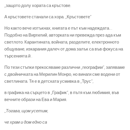
„защото долу хората са кръстове.
А кръстовете станали са хора. „Кръстовете“
Но както вече изтъкнах, книгата е път към надеждата…
Подобно на Виргилий, авторката ни превежда през ада към
светлото. Карантината, войната, разделите, електронното
общуване, изкарания далеч от дома залък са във фокуса на
търсенията й .
По тези стъпки прекосяваме различни „географии“, запяваме
с двойничката на Мерилин Монро, но винаги сме водени от
светлината. Тя е в детската усмивка в „Трус“,
в графика на сърцето в „График“, в пътя към любимия, във
вечните образи на Ева и Мария.
„
Тогава, щом усетим,
че храм и дом едно са