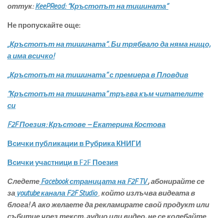
оттук:
KeePRead: “Кръстопът на тишината”
Не пропускайте още:
„Кръстопът на тишината“. Би трябвало да няма нищо,
а има всичко!
„Кръстопът на тишината“ с премиера в Пловдив
“Кръстопът на тишината” тръгва към читателите
си
F2F Поезия: Кръстове – Екатерина Костова
Всички публикации в Рубрика КНИГИ
Всички участници в F2F Поезия
Следете
Facebook страницата на F2F TV
,
абонирайте се
за
youtube канала F2F Studio
,
който излъчва видеата в
блога
! А ако желаете да рекламирате свой продукт или
събитие чрез текст, аудио или видео, не се колебайте