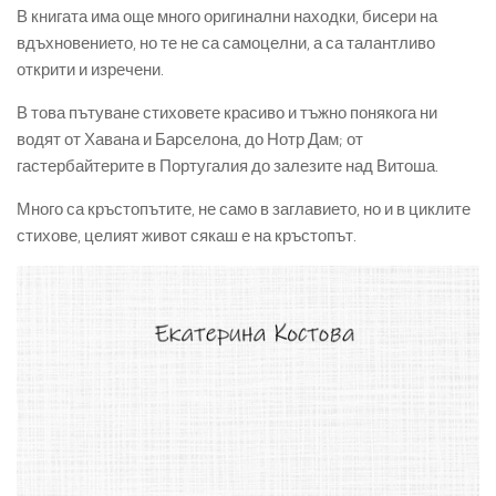
В книгата има още много оригинални находки, бисери на
вдъхновението, но те не са самоцелни, а са талантливо
открити и изречени.
В това пътуване стиховете красиво и тъжно понякога ни
водят от Хавана и Барселона, до Нотр Дам; от
гастербайтерите в Португалия до залезите над Витоша.
Много са кръстопътите, не само в заглавието, но и в циклите
стихове, целият живот сякаш е на кръстопът.