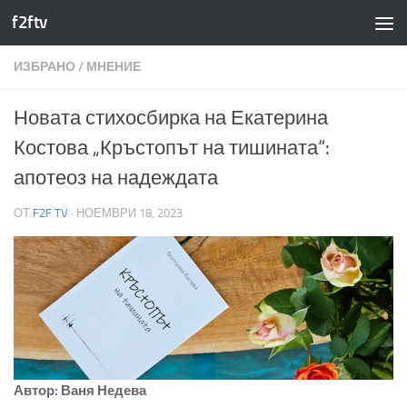
f2ftv
Към съдържанието
ИЗБРАНО
/
МНЕНИЕ
Новата стихосбирка на Екатерина
Костова „Кръстопът на тишината“:
апотеоз на надеждата
ОТ
F2F TV
·
НОЕМВРИ 18, 2023
Автор: Ваня Недева