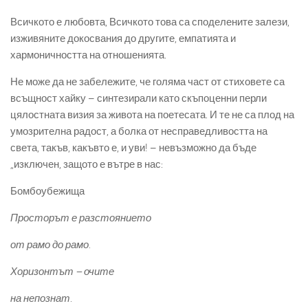
Всичкото е любовта, Всичкото това са споделените залези,
изживяните докосвания до другите, емпатията и
хармоничността на отношенията.
Не може да не забележите, че голяма част от стиховете са
всъщност хайку – синтезирали като скъпоценни перли
цялостната визия за живота на поетесата. И те не са плод на
умозрителна радост, а болка от несправедливостта на
света, такъв, какъвто е, и уви! – невъзможно да бъде
„изключен, защото е вътре в нас:
Бомбоубежища
Просторът е разстоянието
от рамо до рамо.
Хоризонтът – очите
на непознат.