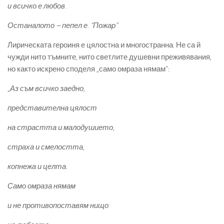
и всичко е любов.
Останалото – пепел е. “
Пожар“
Лирическата героиня е цялостна и многостранна. Не са й
чужди нито тъмните, нито светлите душевни преживявания,
но както искрено споделя „само омраза нямам“:
„
Аз съм всичко
заедно,
представителна цялост
на страстта и малодушието,
страха и смелостта,
копнежа и целта.
Само омраза нямам
и не противопоставям нищо