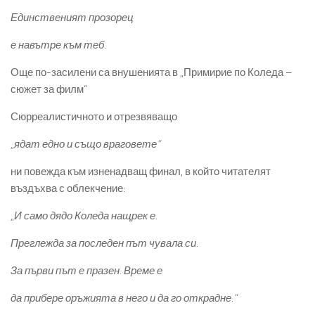
Единственият прозорец
е навътре към теб.
Още по-засилени са внушенията в „Примирие по Коледа –
сюжет за филм“
Сюрреалистичното и отрезвяващо
„
ядат едно и също враговете“
ни повежда към изненадващ финал, в който читателят
въздъхва с облекчение:
„
И само дядо Коледа нащрек е.
Преглежда за последен път чувала си.
За първи път е празен. Време е
да
прибере
оръжията в него и да го открадне.“