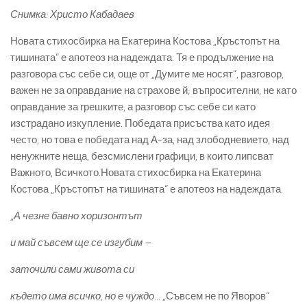
Снимка: Христо Кабадаев
Новата стихосбирка на Екатерина Костова „Кръстопът на
тишината“ е апотеоз на надеждата. Тя е продължение на
разговора със себе си, още от „Думите ме носят“, разговор,
важен не за оправдание на страхове й; въпросителни, не като
оправдание за грешките, а разговор със себе си като
изстрадано изкупление. Победата присъства като идея
често, но това е победата над А-за, над злободневието, над
ненужните неща, безсмислени графици, в които липсват
Важното, Всичкото.Новата стихосбирка на Екатерина
Костова „Кръстопът на тишината“ е апотеоз на надеждата.
„
А чезне бавно хоризонтът
и май съвсем ще се изгубим –
заточили сами живота си
където има всичко, но е чуждо..
. „Съвсем не по Яворов“