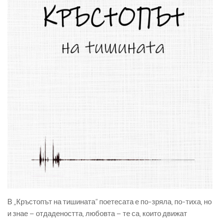
В „Кръстопът на тишината“ поетесата е по-зряла, по-тиха, но
и знае – отдадеността, любовта – те са, които движат