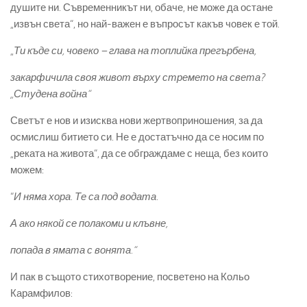
душите ни. Съвременникът ни, обаче, не може да остане
„извън света“, но най-важен е въпросът какъв човек е той.
„
Ти къде си, човеко – глава на топлийка прегърбена,
закарфичила своя живот върху стремето на света?
„Студена война“
Светът е нов и изисква нови жертвоприношения, за да
осмислиш битието си. Не е достатъчно да се носим по
„реката на живота“, да се обграждаме с неща, без които
можем:
“
И няма хора. Те са под водата.
А ако някой се полакоми и клъвне,
попада в ямата с вонята.“
И пак в същото стихотворение, посветено на Кольо
Карамфилов: