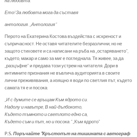
на любовта.
Ето! За любовта мога да съставя
антология. „Антология“
Перото на Екатерина Костова въздейства с искреност и
съпричасност. Не оставя читателите безразлични, но не
защото стиховете и са написани на ръба на „остаряването“,
където, макар и само за миг е погледнала. Тя живее, за да
„разцъфне“ и предава този устрем на читателя. Дори в
интимните признания не въвлича аудиторията в своите
лични преживявания, а изящно я води по светлия път, където
самата тя е и посока:
„
И с думите се връщам Към ядрото си.
Надолу и навътре, В най-дълбокото,
Където тъмното и светлото едно са,
Където съм и път, но
и
посока.“
„Към ядрото“
P.S.
Поръчайте “Кръстопът на тишината с автограф