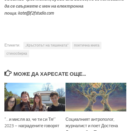
да се свържете с мен на електронна
поща:
kate@f2fstudio.com
Етикети:
„Кръстопът на тишината“
поетична книга
стихосбирка
МОЖЕ ДА ХАРЕСАТЕ ОЩЕ...
“…и мисля аз, че ти си Тя!”
Социалният антрополог,
2023 – наградените говорят
журналист и поет Достена