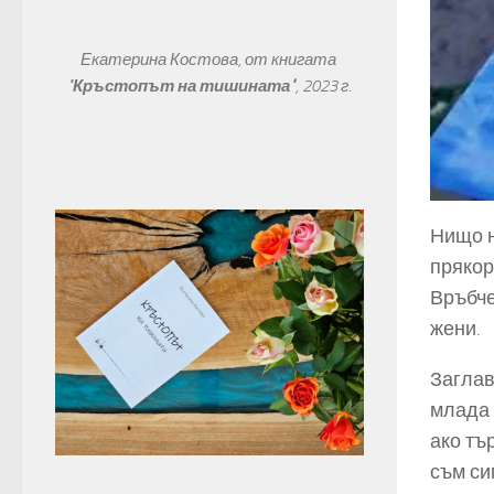
Екатерина Костова, от книгата 
"
Кръстопът на тишината"
, 
2023 г.
Нищо н
прякор
Връбче
жени.
Заглав
млада 
ако тъ
съм си