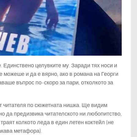
. Единствено целувките му. Заради тях носи и
е можеше и да е вярно, ако в романа на Георги
аваше въпрос по-скоро за пари, отколкото за
т читателя по сюжетната нишка. Ще видим
но да предизвика читателското ни любопитство,
траят колкото леда в един летен коктейл (не
акава метафора).