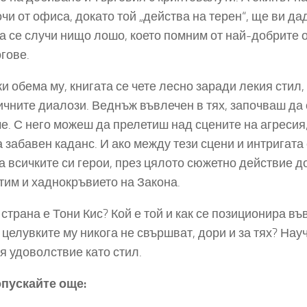
очи от офиса, докато той „действа на терен“, ще ви д
а се случи нищо лошо, което помним от най-добрите 
гове.
и обема му, книгата се чете лесно заради лекия стил
чните диалози. Веднъж въвлечен в тях, започваш да 
е. С него можеш да прелетиш над сцените на агресия, 
а забавен каданс. И ако между тези сцени и интригата 
а всичките си герои, през цялото сюжетно действие 
тим и хаднокръвието на Закона.
 страна е Тони Кис? Кой е той и как се позиционира в
 целувките му никога не свършват, дори и за тях? Науч
я удоволствие като стил.
опускайте още: