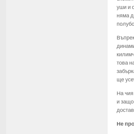
уши и 
няма д
полубо
Въпрек
динами
килимч
това н
забърк
ще усе
На чия
и защо
достав
Не пр