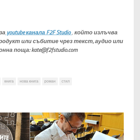
за
youtube канала F2F Studio
,
който излъчва
продукт или събитие чрез текст, аудио или
ронна поща:
kate@f2fstudio.com
книга
нова книга
роман
стил