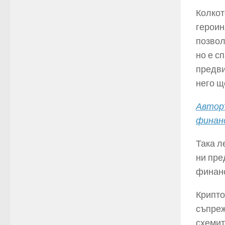
Колкот
героин
позвол
но е с
предви
него щ
Авторъ
финанс
Така л
ни пре
финанс
Крипто
съпреж
схемит