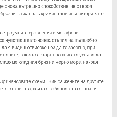
аде онова вътрешно спокойствие, че с героя
образци на жанра с криминални инспектори като
, остроумните сравнения и метафори,
се чувстваш като човек, стъпил на вълшебно
да я видиш отвисоко без да те засегне, при
с парите, в която авторът на книгата успява да
долавяме хладния бриз на Черно море, накрая
ъв финансовите схеми? Чии са жените на другите
ете от книгата, която е забавна като екшън и