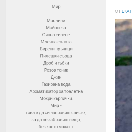
Мир
ОТ
ЕКА
Маслини
Майонеза
Синьо сирене
Млечна салата
Бирени пръчици
Пилешки сърца
Дроб и гъбки
Розов тоник
Джин
Газирана вода
Ароматизатор за тоалетна
Мокри кърпички.
Мир -
това е да си направиш списък,
за да не забравиш нещо,
без което можеш.