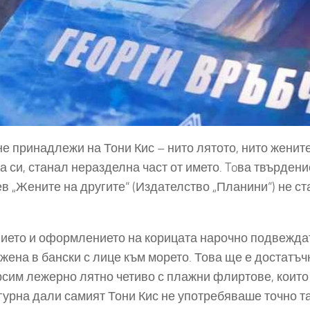
е принадлежи на Тони Кис – нито лятото, нито жените
а си, станал неразделна част от името. Toва твърдени
в „Жените на другите“ (Издателство „Планини“) не ст
ието и оформлението на корицата нарочно подвежда
жена в бански с лице към морето. Това ще е достатъч
рсим лежерно лятно четиво с плажни флиртове, които 
гурна дали самият Тони Кис не употребяваше точно т