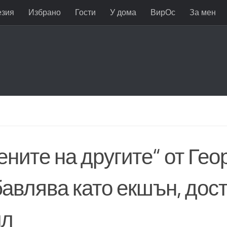
езия
Избрано
Гости
У дома
ВирОс
За мен
ните на другите“ от Гео
бавлява като екшън, дос
ил