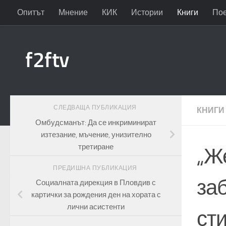
Опитът
Мнение
КИК
Истории
Книги
По
Към съдържанието
f2ftv
СЛЕДВАЩА ПУБЛИКАЦИЯ
КНИГИ
Омбудсманът: Да се инкриминират
изтезание, мъчение, унизително
третиране
„Же
ПРЕДИШНА ПУБЛИКАЦИЯ
за
Социалната дирекция в Пловдив с
картички за рождения ден на хората с
лични асистенти
ст