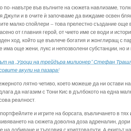
о по-навътре във вълните на сюжета навлизаме, толк
я Джули и в очите ѝ започваме да виждаме освен блясъ
ите малко спойлери – това прелестно създание още в
пасено от главния герой, от чието име се води и истор
ден ход, който ще въвлече богатия и жонглиращ с па
е има още жени, лукс и непозволени субстанции, но и
т на „Уроци на трейдъра милионер“ Стефан Трашли
овите акули на пазара!
ежерното лятно четиво, което можеше да ни остави на
длага да нагазим с Тони Кис в дълбокото на една малк
ова реалност.
портфейлите и игрите на борсата, въвличането в тях
ивяването на сюжета доволна доза адреналин, дори и д
е на добиване и търговия с криптовалути. А екипът н