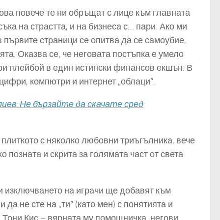
ова повече те ни обръщат с лице към главната
ка на страстта, и на бизнеса с… пари. Ако ми
 първите страници се опитва да се самоубие,
ията. Оказва се, че неговата постъпка е умело
ри плейбой в един истински финансов екшън. В
 цифри, компютри и интернет „облаци“.
ев: Не бързайте да скачате сред
 плиткото с няколко любовни триъгълника, вече
о позната и скрита за голямата част от света
 и изключването на играчи ще добавят към
а не сте на „ти“ (като мен) с понятията и
а Тони Кис – вярната му помощничка, негови