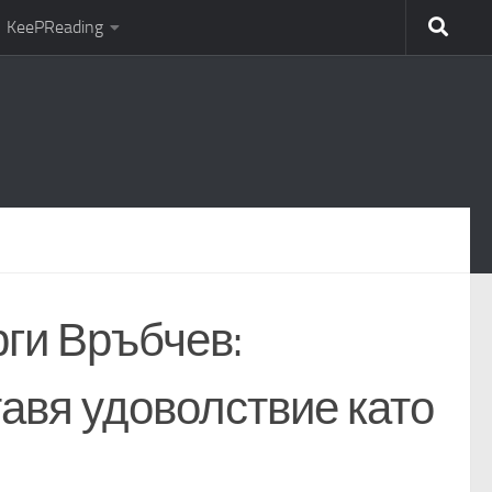
KeePReading
рги Връбчев:
тавя удоволствие като