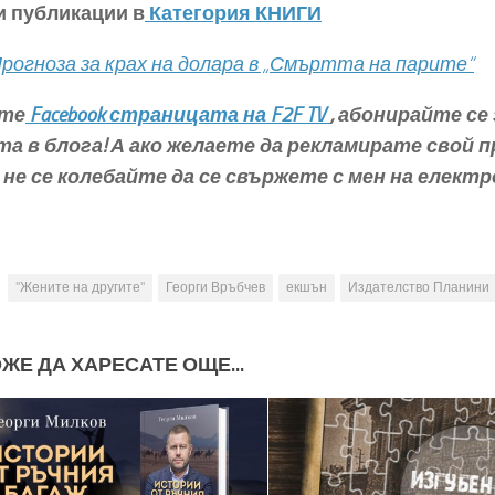
и публикации в
Категория КНИГИ
Прогноза за крах на долара в „Смъртта на парите“
те
Facebook страницата на F2F TV
,
абонирайте се 
та в блога
! А ако желаете да рекламирате свой 
 не се колебайте да се свържете с мен на елект
"Жените на другите"
Георги Връбчев
екшън
Издателство Планини
ЖЕ ДА ХАРЕСАТЕ ОЩЕ...