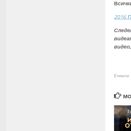
Всичк
2016: 
Следе
видеа
видео,
Етикети:
МО