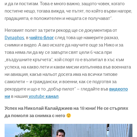
и да ги постигам. Това е много важно, защото човек, когато
постигне нещо, тогава вижда, че пътят, по който върви нагоре,
градацията, е положителен и нещата се получават“.
Неговият полет за трети рекорд ще се документира от
Dynaphos
, в
чийто блог
след това ще намерите разказ,
снимки и видео. А ако искате да научите още за Нико и за
това няма ли да му се завърти свят цели 6 часа при
„въздушните кръгчета“, кой спорт го е възпитал в хъс към
успеха, на какво лети и какви мисии изпълнява във военната
ни авиация, какъв нальот досега има на всички типове
самолети – и граждански, и военни, как се подготвя за
рекордите и що е то „добър пилот“ – гледайте във
видеото
ни
в нашия
youtube канал
.
Успех на Николай Калайджиев на 18 юни! Не се стърпях
да помоля за снимка с него