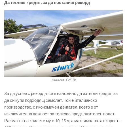
Да теглиш кредит, за да поставиш рекорд
Снимка: F2F TV
За да успее с рекорда, се е наложило да изтегли кредит, за
да си купи подходящ самолет. Той е италианско
производство, с икономичен двигател, което е от
изключителна важност за толкова продължителен полет.
Размахът на крилете му е 10, 15 м, а максималната скорост –