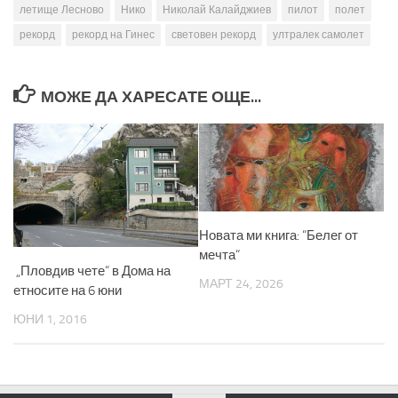
летище Лесново
Нико
Николай Калайджиев
пилот
полет
рекорд
рекорд на Гинес
световен рекорд
ултралек самолет
МОЖЕ ДА ХАРЕСАТЕ ОЩЕ...
Новата ми книга: “Белег от
мечта“
„Пловдив чете“ в Дома на
МАРТ 24, 2026
етносите на 6 юни
ЮНИ 1, 2016