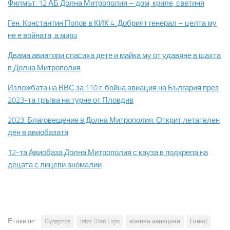
Филмът: 12 АБ Долна Митрополия – дом, криле, светиня
Ген. Константин Попов в КИК 4: Добрият генерал – целта му
не е войната, а мирa
Двама авиатори спасиха дете и майка му от удавяне в шахта
в Долна Митрополия
Изложбата на ВВС за 110 г. бойна авиация на България през
2023-та тръгва на турне от Пловдив
2023: Благовещение в Долна Митрополия: Открит летателен
ден в авиобазата
12-та Авиобаза Долна Митрополия с кауза в подкрепа на
децата с лицеви аномалии
Етикети:
Dynaphos
Inter Dron Expo
военна авиацияи
Гинес