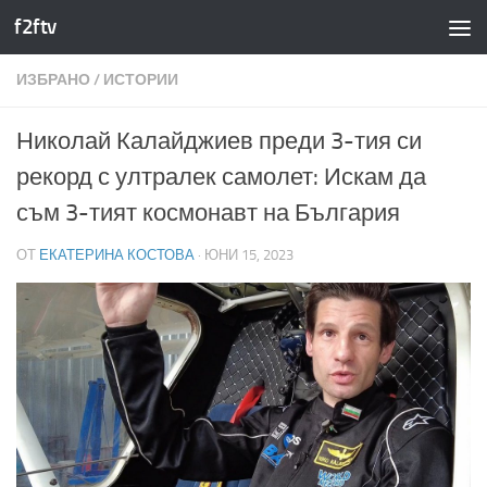
f2ftv
Към съдържанието
ИЗБРАНО
/
ИСТОРИИ
Николай Калайджиев преди 3-тия си
рекорд с ултралек самолет: Искам да
съм 3-тият космонавт на България
ОТ
ЕКАТЕРИНА КОСТОВА
·
ЮНИ 15, 2023