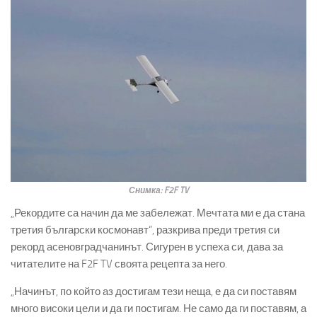
Снимка: F2F TV
„Рекордите са начин да ме забележат. Мечтата ми е да стана
третия български космонавт“, разкрива преди третия си
рекорд асеновградчанинът. Сигурен в успеха си, дава за
читателите на F2F TV своята рецепта за него.
„Начинът, по който аз достигам тези неща, е да си поставям
много високи цели и да ги постигам. Не само да ги поставям, а