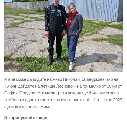
И вие може да видите на живо Николай Калайджиев, ако на
18 юни дойдете на летище Лесново – на по-малко от 30 км от
София. След полета му за трети рекорд ще бъде изтеглена
томбола и един от гостите на изожението Inter Dron Expo 2023
ще може да лети с Нико.
Не пропускайте още: