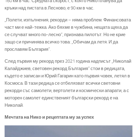
160 км в час. Средната скорост, с която Нико планува да
кръжи над пистата в Лесново, е 90 км в час.
„Полети, изпълнения, рекорди – няма проблем. Финансовата
част ми е най-тежка. Ако бяхме в чужбина, нещата щяха да
се случват много по-лесно“, признава пилотът. Но не крие
защо си причинява всичко това: „Обичам да летя. И да
прославям България“.
След първия му рекорд през 2021 година надписът „Николай
Калайджиев, световен рекорд България“ стои в редицата,
където е записан и Юрий Гагарин като първия човек, летял в
Космоса. В тази редица се отбелязват всички световни
рекорди със самолети, вертолети и космически апарати, а с
моторен самолет единственият български рекорд е на
Николай.
Мечтата на Нико и рецептата му за успех