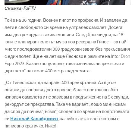
Снимка: F2F TV
Той е на 36 години. Военен пилот по професия. И запален да
лети в свободното си време на ултралек самолет. Досега
има два рекорда с такива машини. След броени дни, на 18
юни, е планиран полетът му за нов рекорд на Гинес – за най-
много последователни 360 градусови завои без прекъсвания
с един полет. Ще е на летище Лесново в рамките на Inter Dron
Expo 2023. Казано популярно, това означава непрекъснати
„кръгчета“ на около 400 метра над земята.
„От Гинес искат да направя 400 превъртания. Аз ще се
опитам да направя доста повече, 6 часа постоянно. Ако
изправя самолета и не завивам в продължение на 5 секунди,
рекордът се прекратява. Така че вариант „лошо ми е, искам
да спра да почина“, няма“, споделя по време на подготовката
си
Николай Калайджиев
, на чийто летателен костюм е
написано кратичко: Никo!