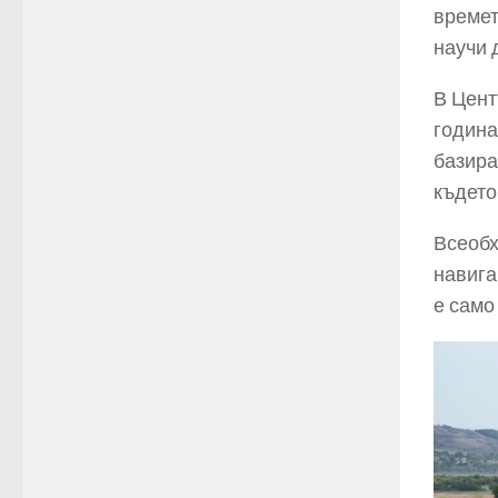
времет
научи 
В Цент
година
базира
където
Всеобх
навига
е само