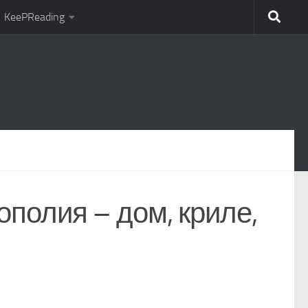
KeePReading
полия – дом, криле,