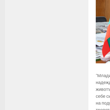
“Млади
надежд
животъ
себе с
на под