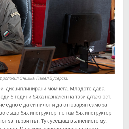
итрополия Снимка: Павел Бусерски
бри, дисциплинирани момчета. Младото дава
еди 5 години бяха назначен на тази длъжност,
че едно е да си пилот и да отговаряп само за
во също бях инструктор, но там бях инструктор
лот за първи път. Тук усещаш вълнението му,