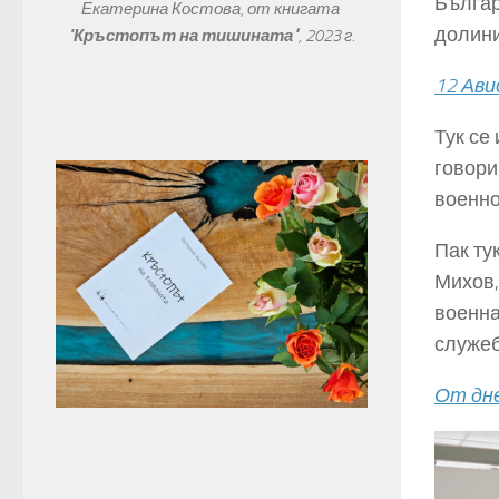
Българ
Екатерина Костова, от книгата 
долини
"
Кръстопът на тишината"
, 
2023 г.
12 Ави
Тук се
говори
военно
Пак ту
Михов,
военна
служеб
От дне