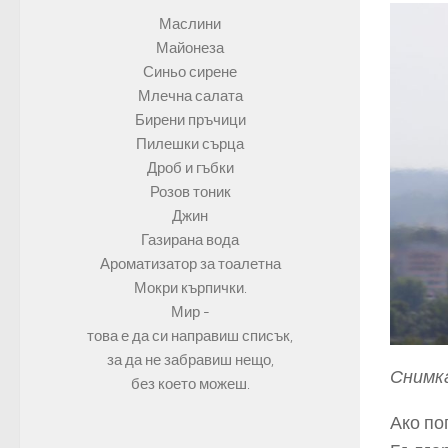
Маслини
Майонеза
Синьо сирене
Млечна салата
Бирени пръчици
Пилешки сърца
Дроб и гъбки
Розов тоник
Джин
Газирана вода
Ароматизатор за тоалетна
Мокри кърпички.
Мир -
това е да си направиш списък,
за да не забравиш нещо,
Снимка
без което можеш.
Ако по