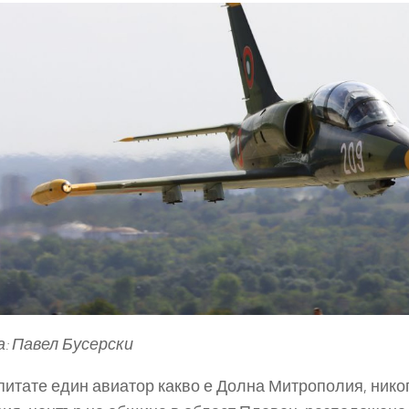
: Павел Бусерски
питате един авиатор какво е Долна Митрополия, никог