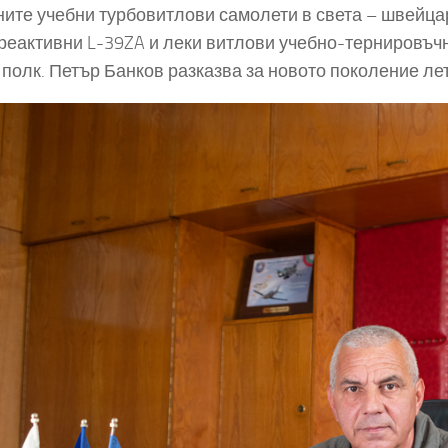
ите учебни турбовитлови самолети в света – швейцарс
реактивни L-39ZA и леки витлови учебно-тернировъчн
 полк. Петър Банков разказва за новото поколение ле