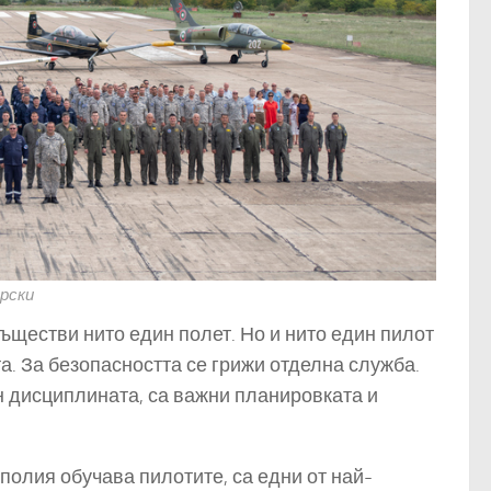
рски
съществи нито един полет. Но и нито един пилот
та. За безопасността се грижи отделна служба.
ен дисциплината, са важни планировката и
полия обучава пилотите, са едни от най-