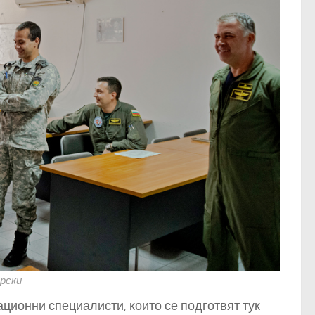
рски
ционни специалисти, които се подготвят тук –