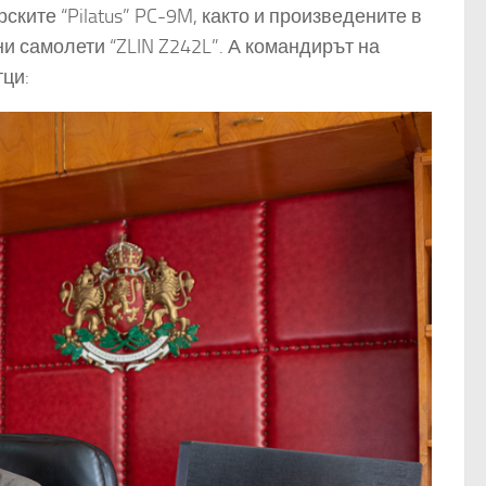
ките “Pilatus” PC-9M, както и произведените в
и самолети “ZLIN Z242L”. А командирът на
тци: