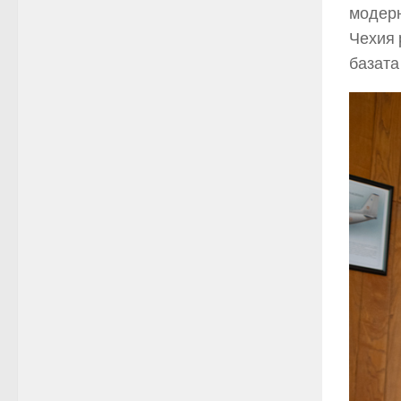
модерн
Чехия 
базата