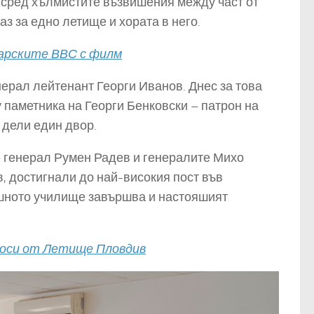
 сред хълмистите възвишения между част от
аз за едно летище и хората в него.
гарските ВВС с филм
нерал лейтенант Георги Иванов. Днес за това
 паметника на Георги Бенковски – патрон на
дели един двор.
 – генерал Румен Радев и генералите Михо
, достигнали до най-високия пост във
ушното училище завършва и настояшият
 носи от Летище Пловдив