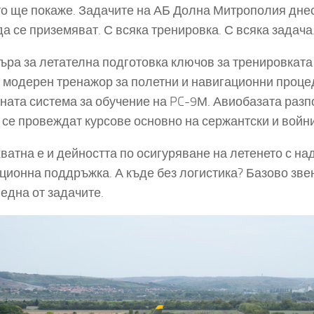
о ще покаже. Задачите на АБ Долна Митрополия днес о
да се приземяват. С всяка тренировка. С всяка задача
ъра за летателна подготовка ключов за тренировката
 модерен тренажор за полетни и навигационни проце
ната система за обучение на PC-9М. Авиобазата разпо
 се провеждат курсове основно на сержантски и войн
ватна е и дейността по осигуряване на летенето с 
ционна поддръжка. А къде без логистика? Базово звен
 една от задачите.