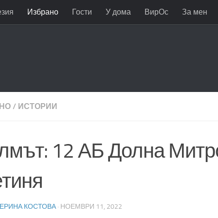
езия
Избрано
Гости
У дома
ВирОс
За мен
НО
/
ИСТОРИИ
лмът: 12 АБ Долна Митро
етиня
ТЕРИНА КОСТОВА
·
НОЕМВРИ 11, 2022