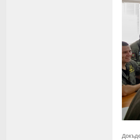
Докъде