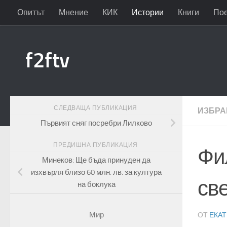
Опитът
Мнение
КИК
Истории
Книги
По
Към съдържанието
f2ftv
СЛЕДВАЩА ПУБЛИКАЦИЯ
ИЗБРА
Първият сняг посребри Лилково
ПРЕДИШНА ПУБЛИКАЦИЯ
Фи
Минеков: Ще бъда принуден да
изхвърля близо 60 млн. лв. за култура
св
на боклука
Мир
ОТ
ЕКА