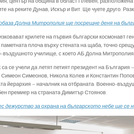
ия, център на община в област Плевен, разположена
те на реките Дунав, Искър и Вит. Ще чуете друго. Разк
обаза Долна Митрополия ще посрещне деня на бъл
 изковават крилете на първия български космонавт ге
 паметната плоча върху стената на щаба, точно срещу
-въздушното училище, с което АБ Долна Митрополия 
к са се учели да летят петият президент на България
 Симеон Симеонов, Никола Колев и Константин Попов
та йерархия – началник на отбраната. Военно-възд
ен премиер на страната Димитър Стоянов.
с дежурство за охрана на българското небе ще се