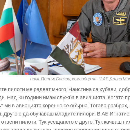
полк. Петър Банков, командир на 12 АБ Долна М
те пилоти ме радват много. Наистина са хубави, до
и. Над 30 години имам служба в авиацията. Когато пр
т ми в авиацията коренно се обърна. Тогава разбрах, 
и. Друго е да обучаваш младите пилори. В АБ Игнатие
готвени пилоти. Тук усещането е друго. Тук качваш пи