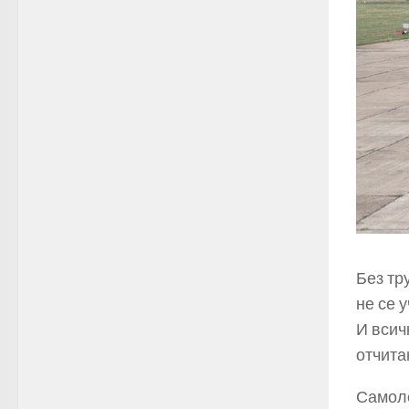
Без тр
не се 
И всич
отчита
Самоле