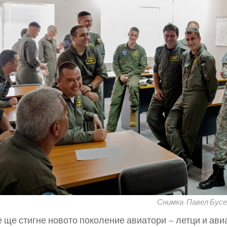
Снимка: Павел Бусе
 ще стигне новото поколение авиатори – летци и авиа