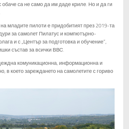
баче са не само да им даде криле. Но и да ги
.
 на младите пилоти е придобитият през 2019-та
дури за самолет Пилатус и компютърно-
лага и с „Център за подготовка и обучение”,
ишки състав за всички ВВС.
надеждна комуникационна, информационна и
о, в което зареждането на самолетите с гориво