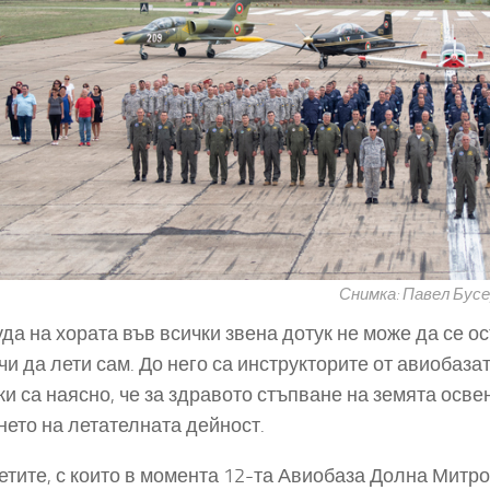
Снимка: Павел Бусе
уда на хората във всички звена дотук не може да се о
учи да лети сам. До него са инструкторите от авиобаза
ки са наясно, че за здравото стъпване на земята осв
нето на летателната дейност.
тите, с които в момента 12-та Авиобаза Долна Митро