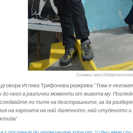
Снимка: чрез Издателство
едговора Иглика Трифонова разкрива:”
Това е неговат
и до него в различни моменти от живота му. Поглед
оследвайте по пътя на безстрашните, за да разберет
ия на картата на най-далечното, най-студеното и 
ктида
“.
а с послания до утрешните хора от 10 дни вече сп