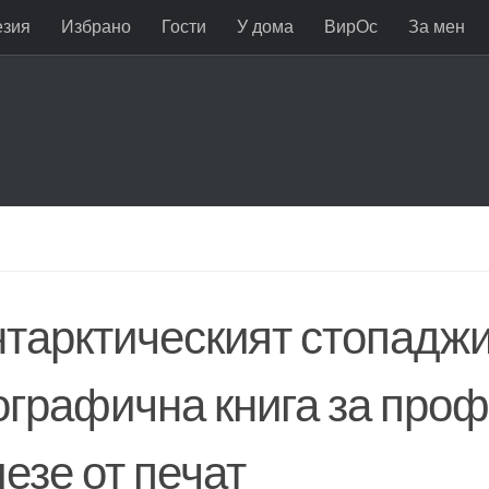
езия
Избрано
Гости
У дома
ВирОс
За мен
нтарктическият стопаджи
ографична книга за проф
езе от печат