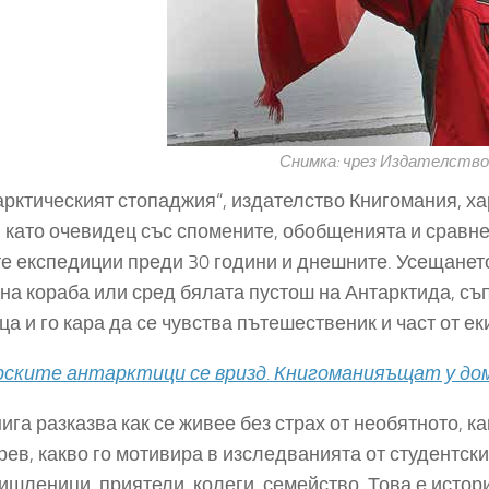
Снимка: чрез Издателство
арктическият стопаджия“, издателство Книгомания, х
 като очевидец със спомените, обобщенията и сравн
е експедиции преди 30 години и днешните. Усещането, 
на кораба или сред бялата пустош на Антарктида, съ
ца и го кара да се чувства пътешественик и част от е
ските антарктици се вризд. Книгоманияъщат у до
нига разказва как се живее без страх от необятното,
ев, какво го мотивира в изследванията от студентски
ишленици, приятели, колеги, семейство. Това е истор