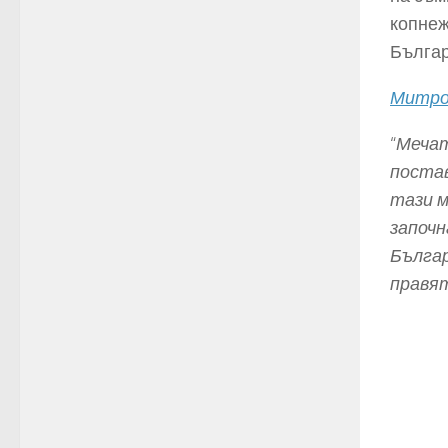
копнеж
Българ
Митроп
“
Мечат
постав
тази м
започн
Българ
правят