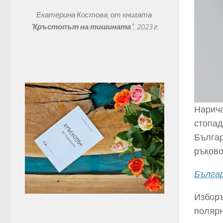
Екатерина Костова, от книгата 
"
Кръстопът на тишината"
, 
2023 г.
Нарича
стопад
Българ
ръково
Българ
Изборъ
полярн