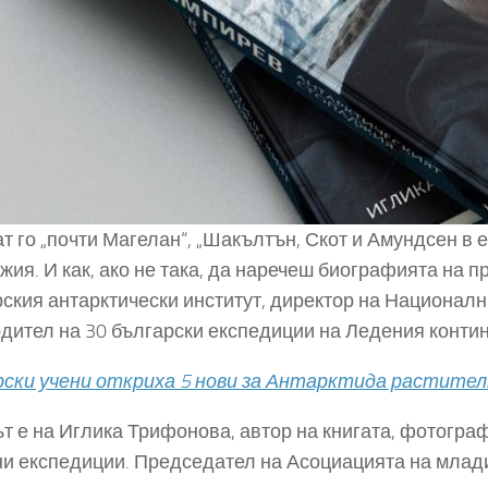
т го „почти Магелан“, „Шакълтън, Скот и Амундсен в е
жия. И как, ако не така, да наречеш биографията на 
ския антарктически институт, директор на Националн
дител на 30 български експедиции на Ледения конти
ски учени откриха 5 нови за Антарктида растител
т е на Иглика Трифонова, автор на книгата, фотограф
и експедиции. Председател на Асоциацията на млади