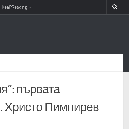
KeePReading
я”: първата
. Христо Пимпирев