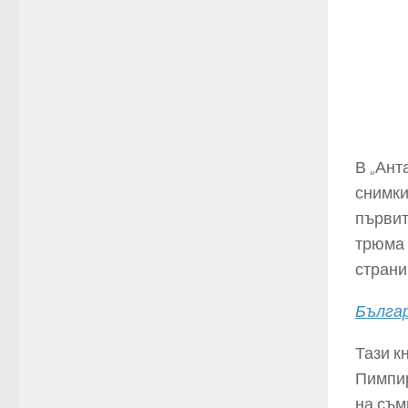
В „Ант
снимки
първит
трюма 
страни
Българ
Тази к
Пимпир
на съм