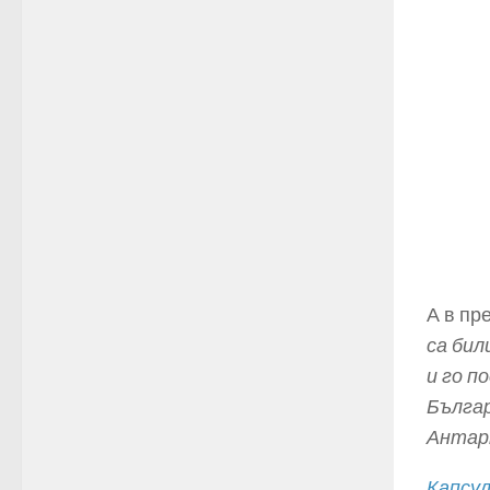
А в пр
са бил
и го п
Българ
Антар
Капсул