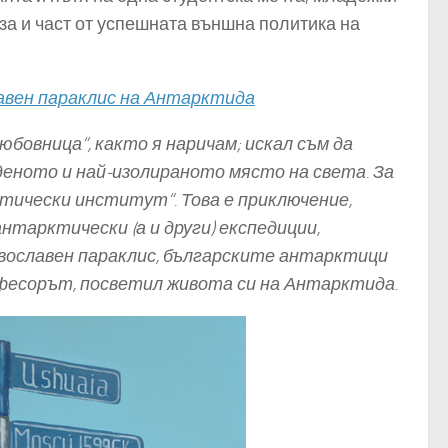
за и част от успешната външна политика на
авен параклис на Антарктида
бовница“, както я наричам; искал съм да
деното и най-изолираното място на света. За
тически институт“. Това е приключение,
антарктически (а и други) експедиции,
равославен параклис, българските антарктици
офесорът, посветил живота си на Антарктида.