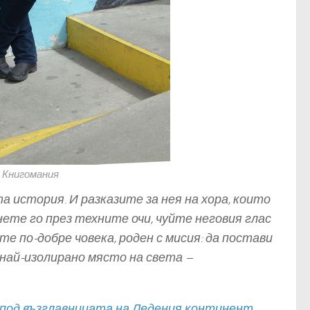
 Книгомания
а история. И разказите за нея на хора, които
нете го през техните очи, чуйте неговия глас
е по-добре човека, роден с мисия: да постави
най-изолирано място на света –
и под възглавницата на Ледения континент