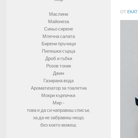
ОТ
ЕКА
Маслини
Майонеза
Синьо сирене
Млечна салата
Бирени пръчици
Пилешки сърца
Дроб и гъбки
Розов тоник
Джин
Газирана вода
Ароматизатор за тоалетна
Мокри кърпички.
Мир -
това е да си направиш списък,
за да не забравиш нещо,
без което можеш.