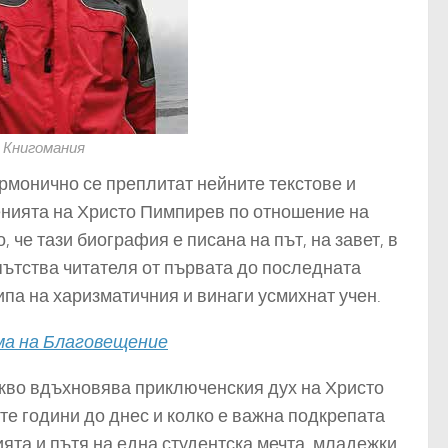
 Книгомания
армонично се преплитат нейните текстове и
енията на Христо Пимпирев по отношение на
че тази биография е писана на път, на завет, в
пътства читателя от първата до последната
кипа на харизматичния и винаги усмихнат учен.
ма на Благовещение
 какво вдъхновява приключенския дух на Христо
те години до днес и колко е важна подкрепата
ията и пътя на една студентска мечта, младежки