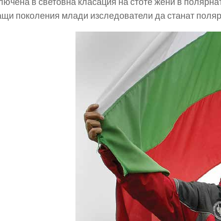
ключена в световна класация на стоте жени в полярна
щи поколения млади изследователи да станат поляр