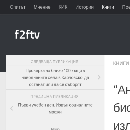
Опитът
Мнение
КИК
Истории
Книги
По
Към съдържанието
f2ftv
СЛЕДВАЩА ПУБЛИКАЦИЯ
КНИГИ
Проверка на близо 100 къщи в
наводнените села в Карловско: да
останат или да се съборят
“А
ПРЕДИШНА ПУБЛИКАЦИЯ
би
Първи учебен ден. Извън социалните
мрежи
изл
Мир