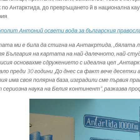
 по Антарктида, до превръщането й в национална кау
ия.
олит Антоний освети вода за българския правосл
ата ми е била да стигна на Антакртида, „бялата лю
я България на картата на най-далечното, най-сту
исия основахме сдружението с идеална цел „Антарк
ало преди 30 години. До днес са факт вече десетки 
ия има своя полярна база, изградили сме първия п
 сериозна наука на Белия континент”, разказва пр