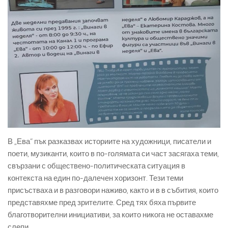
В „Ева“ пък разказвах историите на художници, писатели и
поети, музиканти, които в по-голямата си част засягаха теми,
свързани с обществено-политическата ситуация в
контекста на един по-далечен хоризонт. Тези теми
присъстваха и в разговори наживо, както и в в събития, които
представяхме пред зрителите. Сред тях бяха първите
благотворителни инициативи, за които никога не оставахме
слепи.