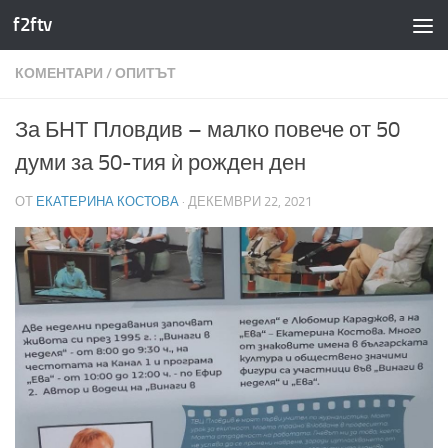
f2ftv
Към съдържанието
КОМЕНТАРИ
/
ОПИТЪТ
За БНТ Пловдив – малко повече от 50
думи за 50-тия ѝ рожден ден
ОТ
ЕКАТЕРИНА КОСТОВА
·
ДЕКЕМВРИ 22, 2021