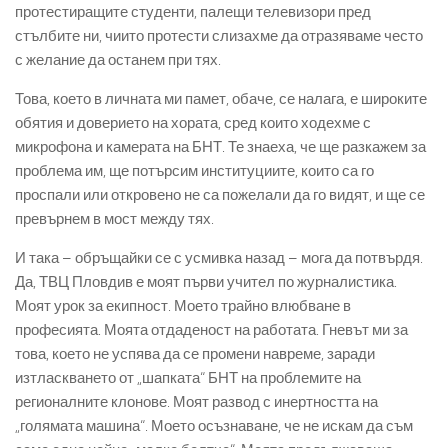
протестиращите студенти, палещи телевизори пред
стълбите ни, чиито протести слизахме да отразяваме често
с желание да останем при тях.
Това, което в личната ми памет, обаче, се налага, е широките
обятия и доверието на хората, сред които ходехме с
микрофона и камерата на БНТ. Те знаеха, че ще разкажем за
проблема им, ще потърсим институциите, които са го
проспали или откровено не са пожелали да го видят, и ще се
превърнем в мост между тях.
И така – обръщайки се с усмивка назад – мога да потвърдя.
Да, ТВЦ Пловдив е моят първи учител по журналистика.
Моят урок за екипност. Моето трайно влюбване в
професията. Моята отдаденост на работата. Гневът ми за
това, което не успява да се промени навреме, заради
изтласкването от „шапката“ БНТ на проблемите на
регионалните клонове. Моят развод с инертността на
„голямата машина“. Моето осъзнаване, че не искам да съм