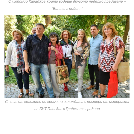
С Любомир Караджов, който водеше другото неделно предаване –
“Винаги в неделя”
С част от колегите по време на изложбата с постери от историята
на БНТ Пловдив в Градската градина