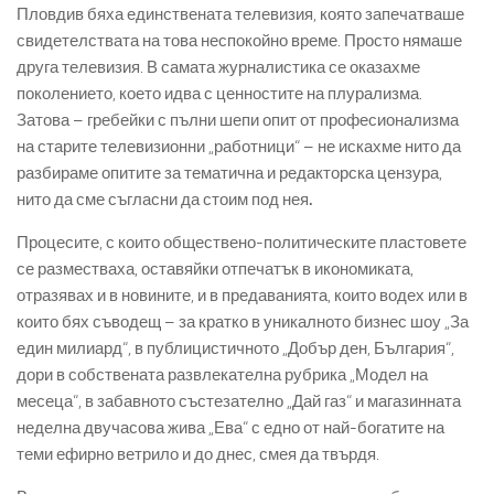
Пловдив бяха единствената телевизия, която запечатваше
свидетелствата на това неспокойно време. Просто нямаше
друга телевизия. В самата журналистика се оказахме
поколението, което идва с ценностите на плурализма.
Затова – гребейки с пълни шепи опит от професионализма
на старите телевизионни „работници“ – не искахме нито да
разбираме опитите за тематична и редакторска цензура,
нито да сме съгласни да стоим под нея
.
Процесите, с които обществено-политическите пластовете
се разместваха, оставяйки отпечатък в икономиката,
отразявах и в новините, и в предаванията, които водех или в
които бях съводещ – за кратко в уникалното бизнес шоу „За
един милиард“, в публицистичното „Добър ден, България“,
дори в собствената развлекателна рубрика „Модел на
месеца“, в забавното състезателно „Дай газ“ и магазинната
неделна двучасова жива „Ева“ с едно от най-богатите на
теми ефирно ветрило и до днес, смея да твърдя.