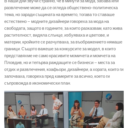
В наши дни звучи странно, че в минути за мода, забава или
развлечение може да се огледа обществено-политическа
тема, но заради същината на времето, тогава то ставаше
естествено – модните дизайнери говореха за мода на
свободата, защото в годините, за които разказвам, като жива
растителност, видяла слънце, избуяваха и цветове, и
материи, кройките се разчупваха, за въображението нямаше
граници. Същото важеше за конкурсите за модел, в които
представяхме не само красивите момичета и момчета на
Пловдив, но и тепърва раждащите се бизнеси – места за
отдих и развлечения, коафьори, дизайнери, а хората, които ги
започваха, говореха пред камерите за всичко, което ги
съпровожда в икономически план.