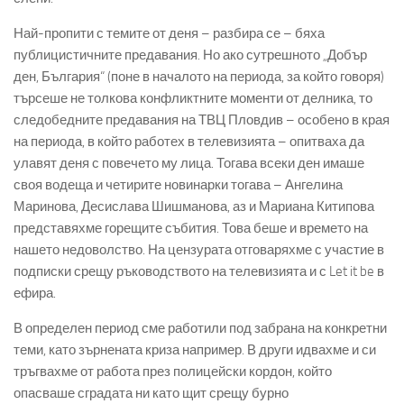
Най-пропити с темите от деня – разбира се – бяха
публицистичните предавания. Но ако сутрешното „Добър
ден, България“ (поне в началото на периода, за който говоря)
търсеше не толкова конфликтните моменти от делника, то
следобедните предавания на ТВЦ Пловдив – особено в края
на периода, в който работех в телевизията – опитваха да
улавят деня с повечето му лица. Тогава всеки ден имаше
своя водеща и четирите новинарки тогава – Ангелина
Маринова, Десислава Шишманова, аз и Мариана Китипова
представяхме горещите събития. Това беше и времето на
нашето недоволство. На цензурата отговаряхме с участие в
подписки срещу ръководството на телевизията и с Let it be в
ефира.
В определен период сме работили под забрана на конкретни
теми, като зърнената криза например. В други идвахме и си
тръгвахме от работа през полицейски кордон, който
опасваше сградата ни като щит срещу бурно