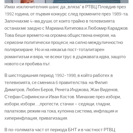
Имах изключителния шанс да „вляза“ в РТВЦ Пловдив през
1992 година, от първия конкурс след промените през 1989-та.
Започнахме 4-ма души, от които трайно в телевизията
останахме заедно с Мариана Китипова и Любомир Караджов.
Това беше времето на огромна обществена енергия, на
сериозни политически процеси, на силно междуличностно
поляризиране. Но и на някакъв пост-тоталитарен
романтизъм и вяра, че всеки трус в държавата идва, защото
новото си пробива път.
В шестгодишния период 1992-1998, в който работех в
телевизията, се смениха 6 правителства: на Филип
Димитров, Любен Беров, Ренета Инджова, Жан Виденов,
Стефан Софиянски и Иван Костов. Минахме през избори,
избори, избори….,протести, стачки – седящи, гладни,
палаткови, режим на тока, купонна система, инфлация и
хиперинфлация, приватизация.
В по-голямата част от периода БНТ и в частност РТВЦ