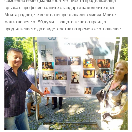
само едно нейно „малко болтче“. Моята продължаваща
връзка с професионалните стандарти на колегите днес.
Моята радост, че вече са ги превърнали в мисия. Моите
малко повече от 50 думи – защото те не са краят, а
продължението да свидетелства на времето с отношение.