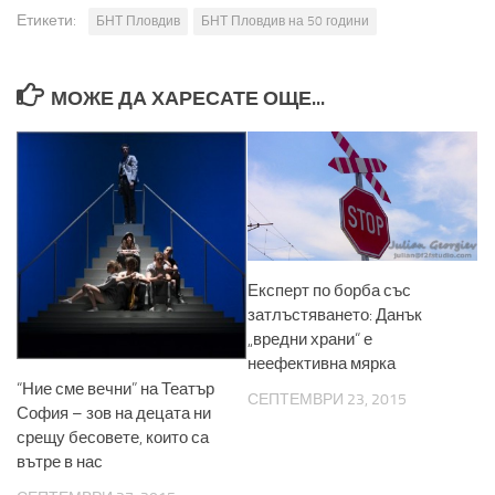
Етикети:
БНТ Пловдив
БНТ Пловдив на 50 години
МОЖЕ ДА ХАРЕСАТЕ ОЩЕ...
Експерт по борба със
затлъстяването: Данък
„вредни храни“ е
неефективна мярка
“Ние сме вечни” на Театър
СЕПТЕМВРИ 23, 2015
София – зов на децата ни
срещу бесовете, които са
вътре в нас