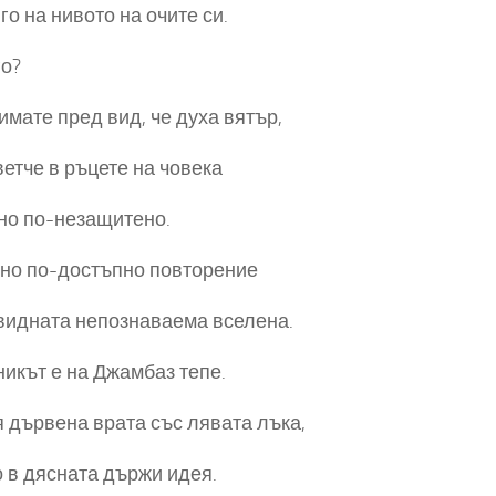
го на нивото на очите си.
го?
 имате пред вид, че духа вятър,
ветче в ръцете на човека
но по-незащитено.
но по-достъпно повторение
видната непознаваема вселена.
икът е на Джамбаз тепе.
 дървена врата със лявата лъка,
 в дясната държи идея.