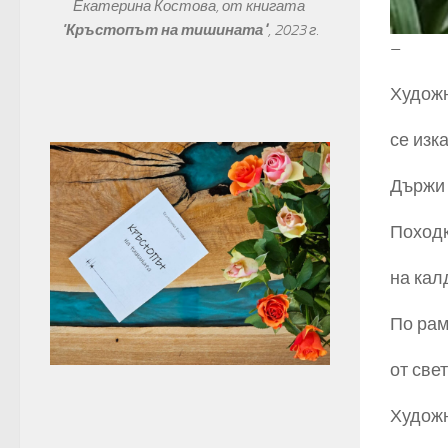
Екатерина Костова, от книгата 
"
Кръстопът на тишината"
, 
2023 г.
–
Худож
се изк
Държи 
Походк
на кал
По рам
от све
Художн