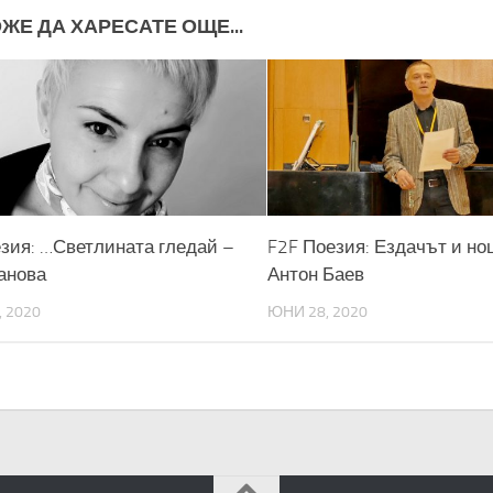
ЖЕ ДА ХАРЕСАТЕ ОЩЕ...
езия: …Светлината гледай –
F2F Поезия: Ездачът и но
анова
Антон Баев
, 2020
ЮНИ 28, 2020