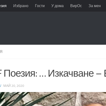
езия
Избрано
Гости
У дома
ВирОс
За мен
Я
F Поезия: … Изкачване –
V
·
МАЙ 20, 2020