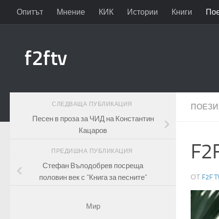
Опитът
Мнение
КИК
Истории
Книги
По
Към съдържанието
f2ftv
СЛЕДВАЩА ПУБЛИКАЦИЯ
ПОЕЗИ
Песен в проза за ЧИД на Константин
Кацаров
F2
ПРЕДИШНА ПУБЛИКАЦИЯ
Стефан Вълодобрев посреща
половин век с “Книга за песните”
ОТ
F2F T
Мир