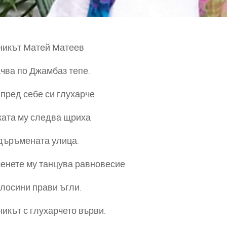
никът Матей Матеев
ачва по Джамбаз тепе.
пред себе си глухарче.
ата му следва щриха
дъръмената улица.
енете му танцува равновесие
тлосини прави ъгли.
икът с глухарчето върви.