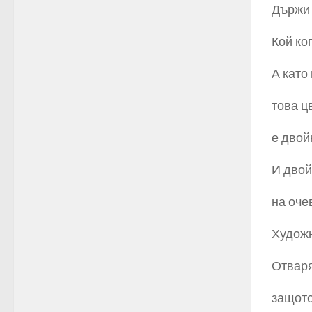
Държи 
Кой ко
А като
това ц
е двой
И двой
на оче
Художн
Отваря
защото