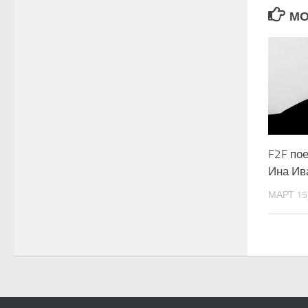
МО
F2F по
Ина Ив
МАРТ 15