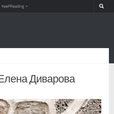
KeePReading
 Елена Диварова