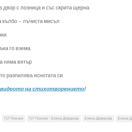
в двор с лозница и със скрита щерна.
 кълбо – лъчиста мисъл
чки.
ъка го взема.
а няма вятър.
то разпилява яснотата си.
 видеото на стихотворението!
F2F Поезия
F2F Поезия - Елена Диварова
Елена Диварова
Елена Д