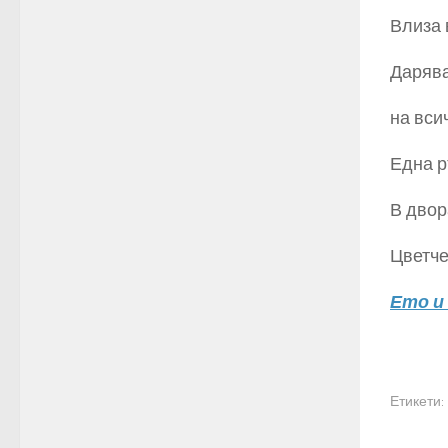
Влиза 
Дарява
на вси
Една р
В двор
Цветче
Ето и
Етикети: