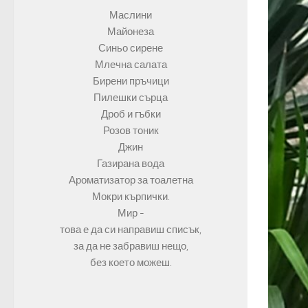
Маслини
Майонеза
Синьо сирене
Млечна салата
Бирени пръчици
Пилешки сърца
Дроб и гъбки
Розов тоник
Джин
Газирана вода
Ароматизатор за тоалетна
Мокри кърпички.
Мир -
това е да си направиш списък,
за да не забравиш нещо,
без което можеш.