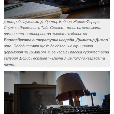
Дмитрий Глуховски, Добромир Байчев, Жером Ферари,
Саулюс Шалтянис и Тайе Селаси – това са петимата
романисти, номинирани за първото издание на
Европейската литературна награда
„
Димитър Димов
“
ата . Победителят ще бъде обявен на официална
церемония на 29 май от 19:00 часа в Градска художествена
галерия „Борис Георгиев“ – Варна и ще получи наградата
лично.