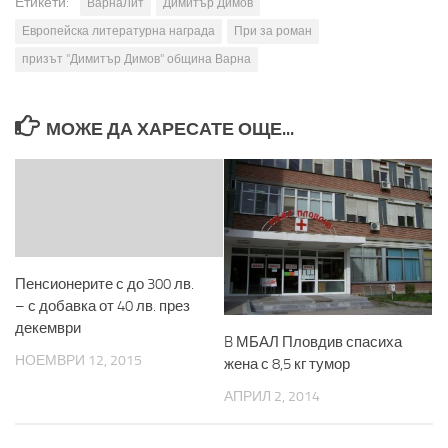
Етикети:
ВарнаЛит
Димитър Димов
Европейска литературна награда
При за роман
призът "Димитър Димов" община Варна
МОЖЕ ДА ХАРЕСАТЕ ОЩЕ...
Пенсионерите с до 300 лв.
– с добавка от 40 лв. през
декември
B МБАЛ Пловдив спасиха
НОЕМВРИ 12, 2015
жена с 8,5 кг тумор
АПРИЛ 2, 2014