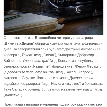
Организаторите на
Европейска литературна награда
„
Димитър Димов
“ обявиха имената на петимата финалисти
днес. За авторитетния приз руснакът Дмитрий Глуховски се
класира с „
Текст
“ (изд. „Сиела“), българинът Добромир
Байчев – с „
Глиненият цар
“ (изд. Конкурс за непубликуван
български роман „Развитие“), французинът Жером Ферари с
„
Проповед за падането на Рим
“ (изд. „Факел Експрес“),
литовецът Саулюс Шалтянис с романа „
Дневникът на
еврейската принцеса
“ (изд. „Наука и изкуство“) и британката
Тайе Селаси с романа „
Отивам си е възвратен глагол
“ (изд.
„Жанет 45“).
Престижната награда е учредена под патронажа на кмета на