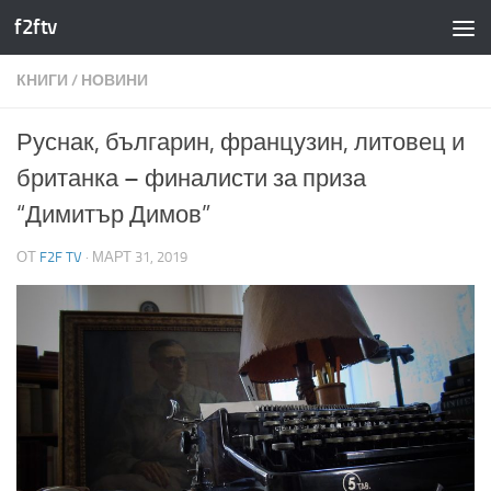
f2ftv
Към съдържанието
КНИГИ
/
НОВИНИ
Руснак, българин, французин, литовец и
британка – финалисти за приза
“Димитър Димов”
ОТ
F2F TV
·
МАРТ 31, 2019