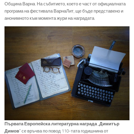
Община Варна. На събитието, което е част от официалната
програма на фестивала ВарнаЛит, ще бъде представено и
анонимното към момента жури на наградата.
Първата Европейска литературна награда
„
Димитър
Димов
“ се връчва по повод 110-тата годишнина от