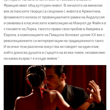
Франция имат общ културен живот. В началото на миналия
век испанските творци са свързани с живота в Аржентина,
фламенкото излиза от провинциалните рамки на Андалусия
и оживява в класическите композиции на Мануел де Файя и в
стиховете на Лорка, тангото прави своя пробив в Америка и
Европа, а композициите на Пиацола бележат целия ХХ век с
революционните си интерпретации на традиционното танго.
И всички тези различни изкуства ни говорят на един език,
който докосва душата и сърцето на всеки човек, независимо
на каква възраст е и къде живее.“