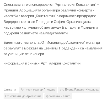
Спектакълът е спонсориран от “Арт галерия Константин” –
Франция. Асоциацията организира различни концерти и
изложби в галерия „Константин“ в парижкото предградие
Вердерон, както и в Пловдив и София. Организацията
насърчава културния обмен между България и Франция и
подкрепя развитието на млади таланти.
Билети за спектакъла „От Испания до Аржентина“ могат да
се закупят в мрежата на Евентим. Предвидени са намаления
за ученици и пенсионери.
информация и снимки: Арт Галерия Константин
Етикети:
Античен театър Пловдив
д-р Елена Радева-Николова
От Испания до Аржентина
фламенко и танго