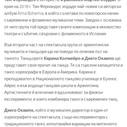
края на 2018 г. Тин Фернандес издаде най-новия си авторски
албум Alma Bohemia, в който съчетава по новаторски начин
съвременни и фламенко музикални теми. Заедно с основана
от него група той представя своите композиции в множество
театри и събития, свързани с фламенкото в Испания.
Във втората част на спектакъла група от аржентински
музиканти и танцьори ще ни поведе по огнения път на
тангото. Танцьорите
Карина Колмейро и Диего Окампо
ще
представят своя прочит на танца. Те са търсени капацитети и
танго хореографи в Европа и Америка. Карина е
преподавател в Националното танцово училище в Буенос
Айрес и във водещи танцови школи в Аржентина.
Артистичните й влечения я вдъхновяват за фюжън
експерименти, в които комбинира танго и съвременен танц.
Диего Окампо,
който е музикален директор и един от
хореографите на спектакъла, също експериментира с
традиционното танго, използвайки вариации на митичното