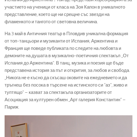
участието на ученици от класа на Зоя Капон в уникалното
представление, което ще ни срещне със звезди на
фламенкото и тангото от световна величина.
На 3 май в Античния театър в Пловдив уникална формация
от топ-танцьори и музиканти от Испания, Аржентина и
Франция ще поведе публиката по следите на любовта и
демоните на душата в музикално-поетичния спектакъл „От
Испания до Аржентина“. В танц, музика и поезия ще бъде
представена история за път и открития, за любов и свобода.
„Никога не е късно да скъсаш оковите на ежедневието и да
тръгнеш без посока в търсене на истинското си “аз”, живо и
туптящо“ – казват за спектакъла организаторите от
Асоциация за културен обмен „Арт галерия Константин“ –
Париж.