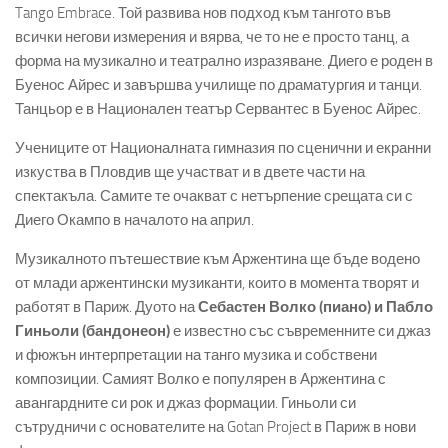
Tango Embrace. Той развива нов подход към тангото във
всички негови измерения и вярва, че то не е просто танц, а
форма на музикално и театрално изразяване. Диего е роден в
Буенос Айрес и завършва училище по драматургия и танци.
Танцьор е в Национален театър Сервантес в Буенос Айрес.
Учениците от Националната гимназия по сценични и екранни
изкуства в Пловдив ще участват и в двете части на
спектакъла. Самите те очакват с нетърпение срещата си с
Диего Окампо в началото на април.
Музикалното пътешествие към Аржентина ще бъде водено
от млади аржентински музиканти, които в момента творят и
работят в Париж. Дуото на
Себастен Волко (пиано) и Пабло
Гиньоли (бандонеон)
е известно със съвременните си джаз
и фюжън интерпретации на танго музика и собствени
композиции. Самият Волко е популярен в Аржентина с
авангардните си рок и джаз формации. Гиньоли си
сътрудничи с основателите на Gotan Project в Париж в нови