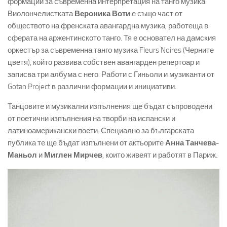
формации за съвременна интерпретация на танго музика.
Виолончелистката
Вероника Воти
е също част от
обществото на френската авангардна музика, работеща в
сферата на аржентинското танго. Тя е основател на дамския
оркестър за съвременна танго музика Fleurs Noires (Черните
цветя), който развива собствен авангарден репертоар и
записва три албума с него. Работи с Гиньоли и музиканти от
Gotan Project в различни формации и инициативи.
Танцовите и музикални изпълнения ще бъдат съпроводени
от поетични изпълнения на творби на испански и
латиноамерикански поети. Специално за българската
публика те ще бъдат изпълнени от актьорите
Анна Танчева-
Маньол
и
Миглен Мирчев
, които живеят и работят в Париж.