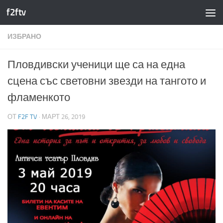
f2ftv
Към съдържанието
ИЗБРАНО
Пловдивски ученици ще са на една
сцена със световни звезди на тангото и
фламенкото
ОТ
F2F TV
·
МАРТ 26, 2019