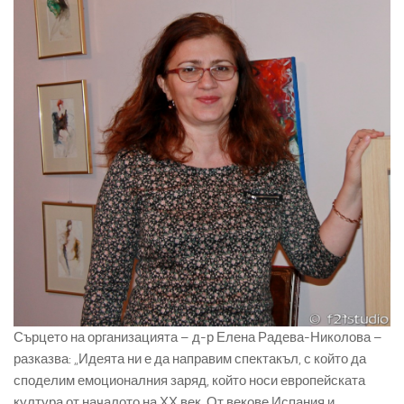
Сърцето на организацията – д-р Елена Радева-Николова –
разказва: „Идеята ни е да направим спектакъл, с който да
споделим емоционалния заряд, който носи европейската
култура от началото на ХХ век. От векове Испания и