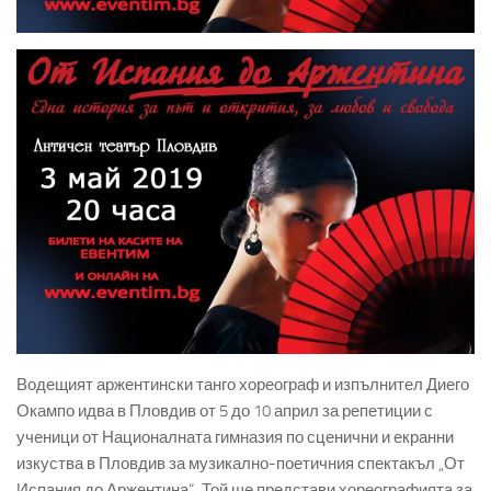
Водещият аржентински танго хореограф и изпълнител Диего
Окампо идва в Пловдив от 5 до 10 април за репетиции с
ученици от Националната гимназия по сценични и екранни
изкуства в Пловдив за музикално-поетичния спектакъл „От
Испания до Аржентина“
.
Той ще представи хореографията за