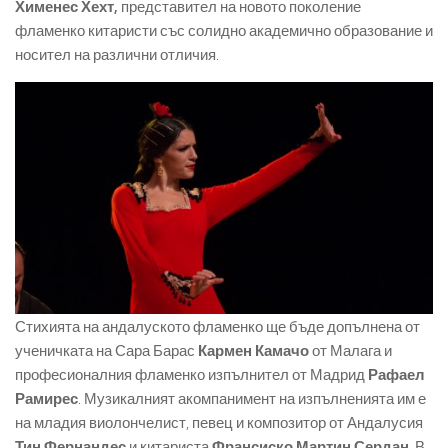
Хименес Хехт,
представител на новото поколение
фламенко китаристи със солидно академично образование и
носител на различни отличия.
Стихията на андалуското фламенко ще бъде допълнена от
ученичката на Сара Барас
Кармен Камачо
от Малага и
професионалния фламенко изпълнител от Мадрид
Рафаел
Рамирес
. Музикалният акомпанимент на изпълненията им е
на младия виолончелист, певец и композитор от Андалусия
Тин Фернандес
и китариста
Франсиско Мартин Сердан
. В