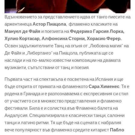
Вдъхновението за представлението идва от танго пиесите на
аржентинеца
Астор Пиацола
, фламенко класиките на
Мануел де Файя
и поезията на
Федерико Гарсия Лорка,
Хулио Кортасар, Алфонсина Сторни, Хорасио Ферер.
Освен задължителните Танц на огъня от „Любовна магия“ на
Де Файя и „Либертанго“ на Пиацола, публиката ще се
наслади и на по-малко известни композиции на двамата
музиканти, съпътствани от танц и поезия.
Първата част на спектакъла е посветена на Испания и ще
бъде открита от примата на фламенкото
Сара Хименес
. Тя е
родена в Гранада и е разпознаваема с експресивния си стил
от участието си в множество представления и фламенко
фестивали. Била е и солистка във Фламенко балета на
Андалусия. Специализирала е класически танци, салонни
танци и латино ритми. Тя ще бъде на сцената с набралия
вече популярност във фламенко средите китарист
Пабло