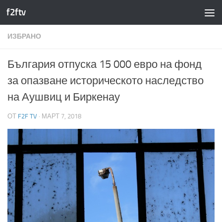
f2ftv
Към съдържанието
ИЗБРАНО
България отпуска 15 000 евро на фонд
за опазване историческото наследство
на Аушвиц и Биркенау
ОТ
F2F TV
·
МАРТ 7, 2018