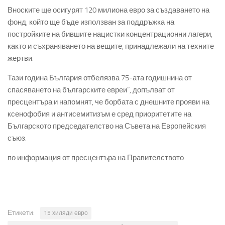
Вноските ще осигурят 120 милиона евро за създаването на
фонд, който ще бъде използван за поддръжка на
постройките на бившите нацистки концентрационни лагери,
както и съхраняването на вещите, принадлежали на техните
жертви.
Тази година България отбелязва 75-ата годишнина от
спасяването на българските евреи”, допълват от
пресцентъра и напомнят, че борбата с днешните прояви на
ксенофобия и антисемитизъм е сред приоритетите на
Българското председателство на Съвета на Европейския
съюз.
по информация от пресцентъра на Правителството
Етикети:
15 хиляди евро