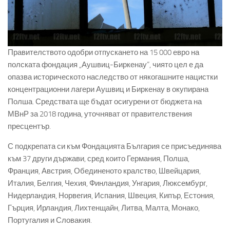
Правителството одобри отпускането на 15 000 евро на
полската фондация „Аушвиц-Биркенау“, чиято цел е да
опазва историческото наследство от някогашните нацистки
концентрационни лагери Аушвиц и Биркенау в окупирана
Полша. Средствата ще бъдат осигурени от бюджета на
МВнР за 2018 година, уточняват от правителствения
пресцентър.
С подкрепата си към Фондацията България се присъединява
към 37 други държави, сред които Германия, Полша,
Франция, Австрия, Обединеното кралство, Швейцария,
Италия, Белгия, Чехия, Финландия, Унгария, Люксембург,
Нидерландия, Норвегия, Испания, Швеция, Кипър, Естония,
Гърция, Ирландия, Лихтенщайн, Литва, Малта, Монако,
Португалия и Словакия.