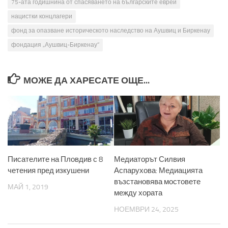
75-ата годишнина от спасяването на българските евреи
нацистки концлагери
фонд за опазване историческото наследство на Аушвиц и Биркенау
фондация „Аушвиц-Биркенау“
МОЖЕ ДА ХАРЕСАТЕ ОЩЕ...
Писателите на Пловдив с 8
Медиаторът Силвия
четения пред изкушени
Аспарухова: Медиацията
възстановява мостовете
МАЙ 1, 2019
между хората
НОЕМВРИ 24, 2025