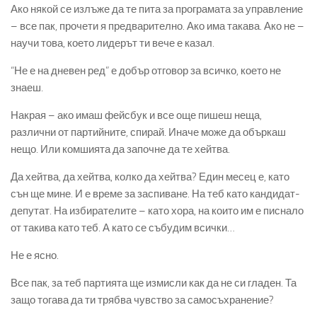
Ако някой се излъже да те пита за програмата за управление
– все пак, прочети я предварително. Ако има такава. Ако не –
научи това, което лидерът ти вече е казал.
“Не е на дневен ред” е добър отговор за всичко, което не
знаеш.
Накрая – ако имаш фейсбук и все още пишеш неща,
различни от партийните, спирай. Иначе може да объркаш
нещо. Или комшията да започне да те хейтва.
Да хейтва, да хейтва, колко да хейтва? Един месец е, като
сън ще мине. И е време за заспиване. На теб като кандидат-
депутат. На избирателите – като хора, на които им е писнало
от такива като теб. А като се събудим всички…
Не е ясно.
Все пак, за теб партията ще измисли как да не си гладен. Та
защо тогава да ти трябва чувство за самосъхранение?