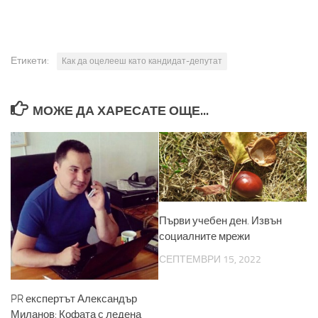
Етикети:
Как да оцелееш като кандидат-депутат
МОЖЕ ДА ХАРЕСАТЕ ОЩЕ...
Първи учебен ден. Извън
социалните мрежи
СЕПТЕМВРИ 15, 2022
PR експертът Александър
Миланов: Кофата с ледена