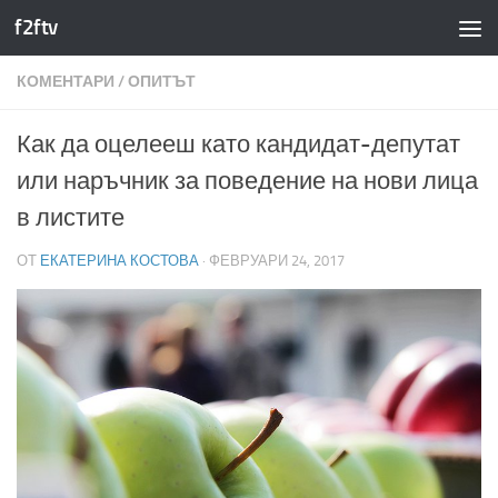
f2ftv
Към съдържанието
КОМЕНТАРИ
/
ОПИТЪТ
Как да оцелееш като кандидат-депутат
или наръчник за поведение на нови лица
в листите
ОТ
ЕКАТЕРИНА КОСТОВА
·
ФЕВРУАРИ 24, 2017