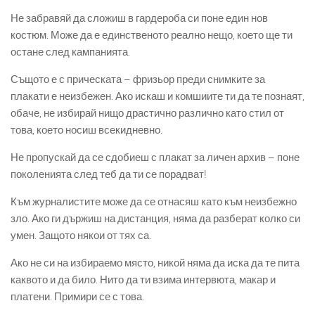
Не забравяй да сложиш в гардероба си поне един нов
костюм. Може да е единственото реално нещо, което ще ти
остане след кампанията.
Същото е с прическата – фризьор преди снимките за
плакати е неизбежен. Ако искаш и комшиите ти да те познаят,
обаче, не избирай нищо драстично различно като стил от
това, което носиш всекидневно.
Не пропускай да се сдобиеш с плакат за личен архив – поне
поколенията след теб да ти се порадват!
Към журналистите може да се отнасяш като към неизбежно
зло. Ако ги държиш на дистанция, няма да разберат колко си
умен. Защото някои от тях са.
Ако не си на избираемо място, никой няма да иска да те пита
каквото и да било. Нито да ти взима интервюта, макар и
платени. Примири се с това.