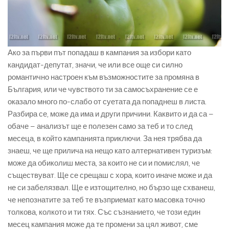
Ако за първи път попадаш в кампания за избори като
кандидат-депутат, значи, че или все още си силно
романтично настроен към възможностите за промяна в
България, или че чувството ти за самосъхранение се е
оказало много по-слабо от суетата да попаднеш в листа.
Разбира се, може да има и други причини. Каквито и да са –
обаче – анализът ще е полезен само за теб и то след
месеца, в който кампанията приключи. За нея трябва да
знаеш, че ще прилича на нещо като алтернативен туризъм:
може да обиколиш места, за които не си и помислял, че
съществуват. Ще се срещаш с хора, които иначе може и да
не си забелязвал. Ще е изтощително, но бързо ще схванеш,
че непознатите за теб те възприемат като масовка точно
толкова, колкото и ти тях. Със съзнанието, че този един
месец кампания може да те промени за цял живот, сме