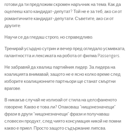
готови да ти предложим скромен наръчник на тема: Как да
оцелееш като кандидат-депутат? Той не е за теб, ако си от
романтичните кандидат-депутати. Съветите, ако си от
другите:
Научи се да гледаш строго, но справедливо.
Тренирай усърдно сутрин и вечер пред огледало усмивката,
галантността и лексиката на робота от филма Passengers.
Не забравяй да хвалиш партийния лидер. За лидера на
коалицията внимавай, защото не е ясно колко време след
изборите коалиционните партньори ще станат смъртни
врагове.
В никакъв случай не излизай от стила на целoфаненото
говорене. Какво е това ли? Опаковаш “нищонезначещи”
фрази в други “нищонезначещи” фрази и получаваш
словесен продукт, след чиято консумация никой не помни
какво е приел. Просто защото съдържание липсва.