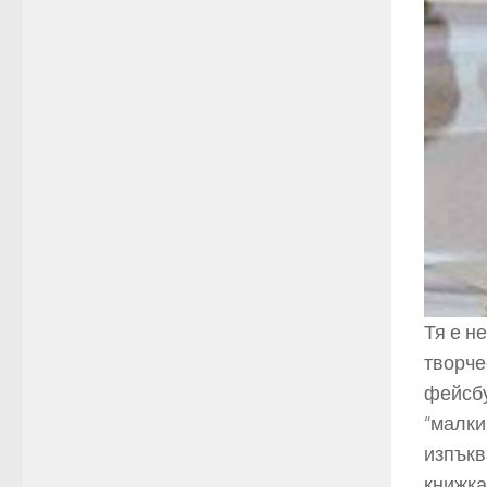
Тя е н
творче
фейсбу
“малки
изпъкв
книжка