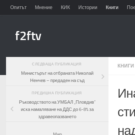
Опитът
Мнение
КИК
Истории
Книги
По
Към съдържанието
f2ftv
СЛЕДВАЩА ПУБЛИКАЦИЯ
КНИГИ
Министърът на отбраната Николай
Ненчев – предаден на съд
Ин
ПРЕДИШНА ПУБЛИКАЦИЯ
Ръководството на УМБАЛ „Пловдив“
сти
иска намаляване на ДДС до 6-8% за
здравеопазването
над
Мир