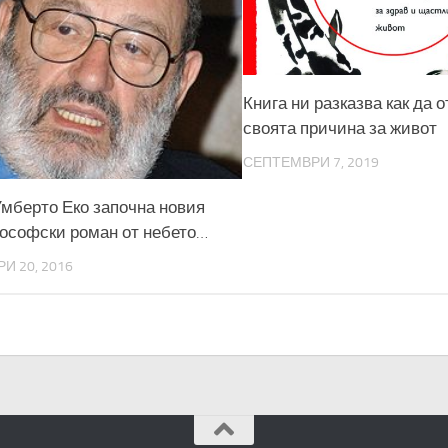
Книга ни разказва как да 
своята причина за живот
СЕПТЕМВРИ 7, 2019
Умберто Еко започна новия
ософски роман от небето…
И 20, 2016