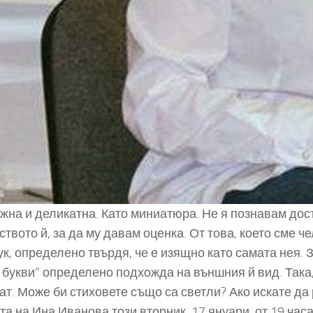
ежна и деликатна. Като миниатюра. Не я познавам дост
ството й, за да му давам оценка. От това, което сме ч
к, определено твърдя, че е изящно като самата нея. З
 букви” определено подхожда на външния й вид. Така, 
ат. Може би стиховете също са светли? Ако искате да
та на Ина Иванова този вторник, 17 януари, от 19 час