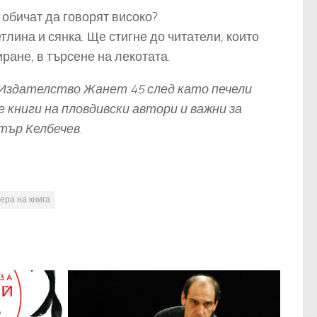
о обичат да говорят високо?
тлина и сянка. Ще стигне до читатели, които
иране, в търсене на лекотата.
а Издателство Жанет 45 след като печели
книги на пловдивски автори и важни за
тър Келбечев.
ера на книга