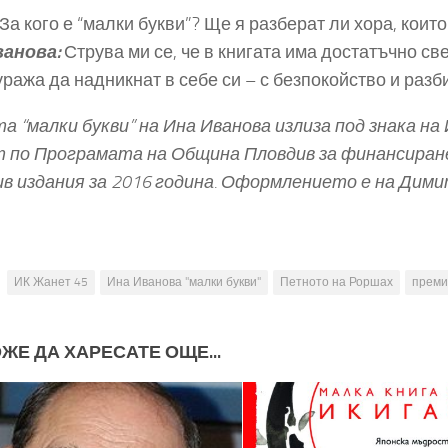
За кого е “малки букви”? Ще я разберат ли хора, коит
ванова:
Струва ми се, че в книгата има достатъчно све
уража да надникнат в себе си – с безпокойство и разб
а “малки букви” на Ина Иванова излиза под знака н
 по Програмата на Община Пловдив за финансиране 
в издания за 2016 година. Оформлението е на Дими
ИК Жанет 45
Ина Иванова "малки букви"
Петното на Роршах
преми
ЖЕ ДА ХАРЕСАТЕ ОЩЕ...