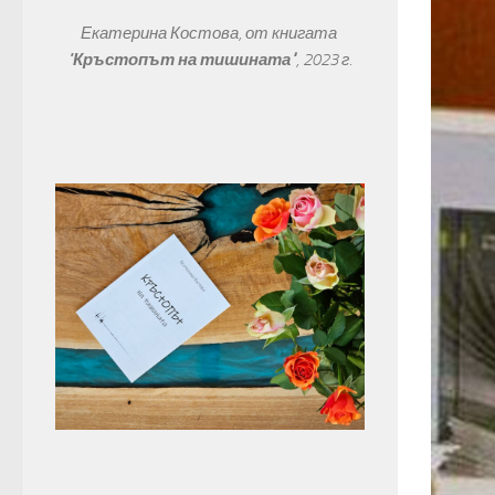
Екатерина Костова, от книгата 
"
Кръстопът на тишината"
, 
2023 г.