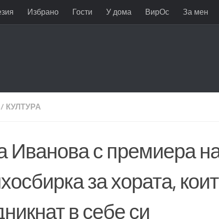
езия
Избрано
Гости
У дома
ВирОс
За мен
/
КУЛТУРА
а Иванова с премиера на
хосбирка за хората, кои
никнат в себе си