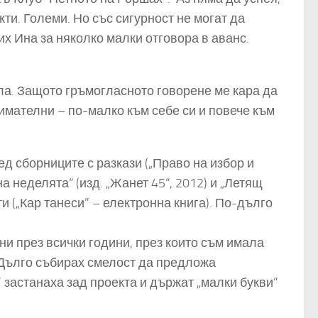
и. Големи. Но със сигурност не могат да
х Ина за няколко малки отговора в аванс.
ла. Защото гръмогласното говорене ме кара да
имателни – по-малко към себе си и повече към
ед сборниците с разкази („Право на избор и
 на неделята“ (изд. „Жанет 45“, 2012) и „Летящ
ти („Кар танеси” – електронна книга). По-дълго
ни през всички години, през които съм имала
 Дълго събирах смелост да предложа
 застанаха зад проекта и държат „малки букви”