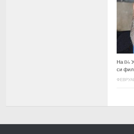
На 84 
си фил
ФЕВРУАР