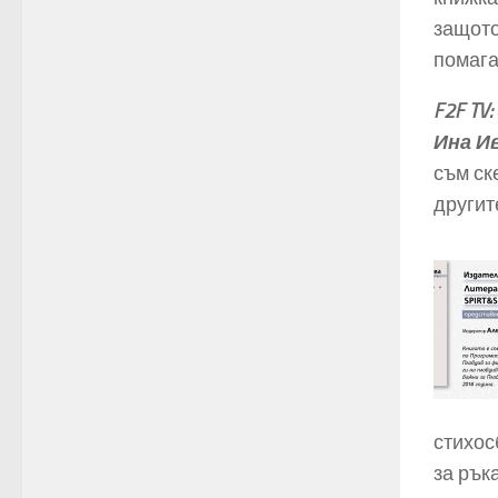
защото
помага
F2F TV:
Ина И
съм ск
другит
стихос
за ръка