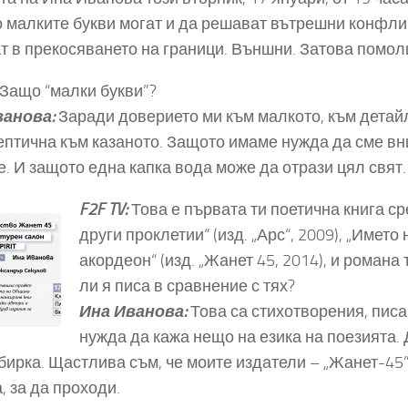
 малките букви могат и да решават вътрешни конфликт
т в прекосяването на граници. Външни. Затова помоли
Защо “малки букви”?
ванова:
Заради доверието ми към малкото, към детай
ептична към казаното. Защото имаме нужда да сме вн
е. И защото една капка вода може да отрази цял свят.
F2F TV:
Това е първата ти поетична книга ср
други проклетии“ (изд. „Арс“, 2009), „Името
акордеон“ (изд. „Жанет 45, 2014), и романа 
ли я писа в сравнение с тях?
Ина Иванова:
Това са стихотворения, писа
нужда да кажа нещо на езика на поезията.
бирка. Щастлива съм, че моите издатели – „Жанет-45”
, за да проходи.