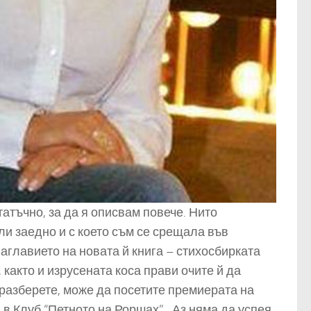
атъчно, за да я описвам повече. Нито
ели заедно и с което съм се срещала във
аглавието на новата й книга – стихосбирката
както и изрусената коса прави очите й да
 разберете, може да посетите премиерата на
а в Клуб “Петното на Роршах”. Аз няма да успея,