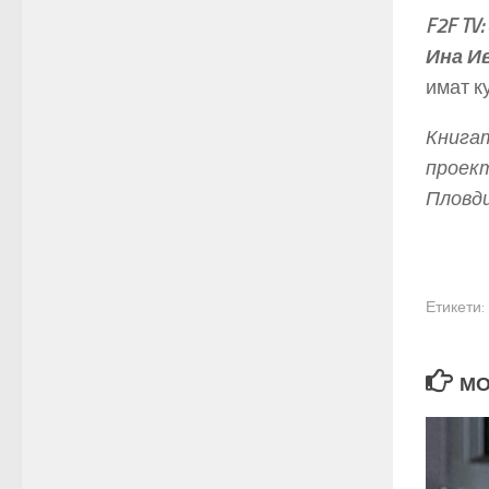
F2F TV:
Ина И
имат к
Книгат
проект
Пловди
Етикети:
МО