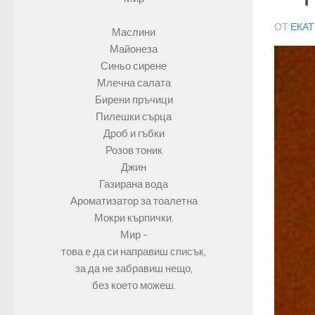
ОТ
ЕКА
Маслини
Майонеза
Синьо сирене
Млечна салата
Бирени пръчици
Пилешки сърца
Дроб и гъбки
Розов тоник
Джин
Газирана вода
Ароматизатор за тоалетна
Мокри кърпички.
Мир -
това е да си направиш списък,
за да не забравиш нещо,
без което можеш.