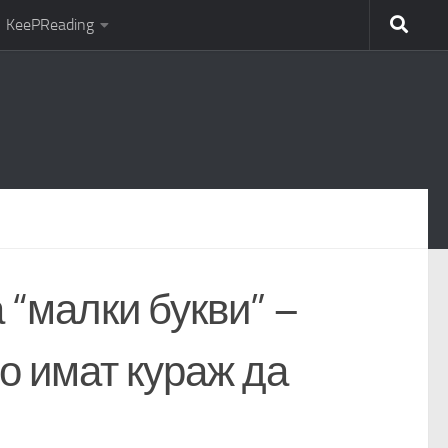
KeePReading
 “малки букви” –
то имат кураж да