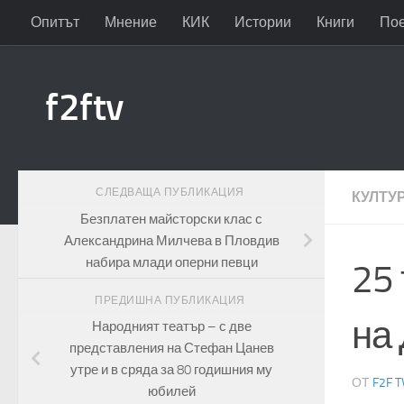
Опитът
Мнение
КИК
Истории
Книги
По
Към съдържанието
f2ftv
СЛЕДВАЩА ПУБЛИКАЦИЯ
КУЛТУ
Безплатен майсторски клас с
Александрина Милчева в Пловдив
набира млади оперни певци
25 
ПРЕДИШНА ПУБЛИКАЦИЯ
на
Народният театър – с две
представления на Стефан Цанев
утре и в сряда за 80 годишния му
ОТ
F2F T
юбилей