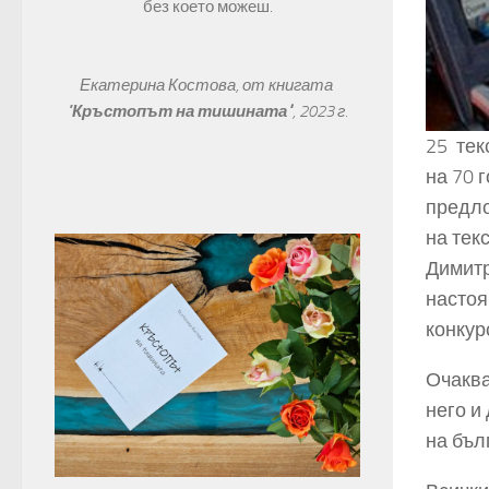
без което можеш.
Екатерина Костова, от книгата 
"
Кръстопът на тишината"
, 
2023 г.
25 тек
на 70 
предло
на тек
Димитр
настоя
конкур
Очаква
него и
на бъл