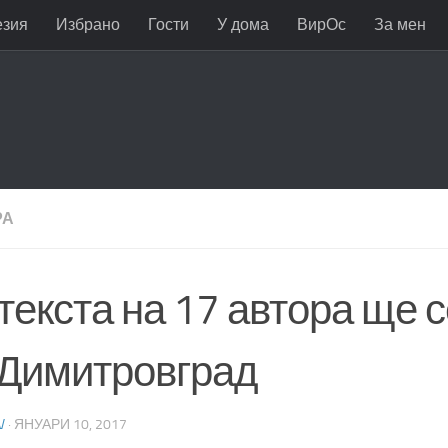
езия
Избрано
Гости
У дома
ВирОс
За мен
РА
текста на 17 автора ще 
 Димитровград
V
·
ЯНУАРИ 10, 2017