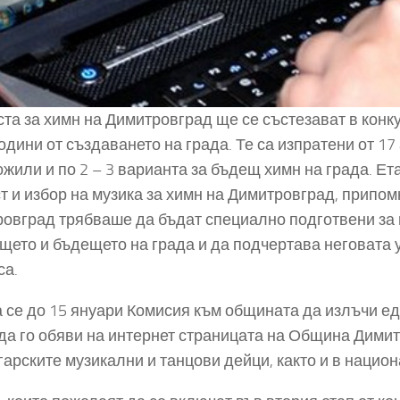
ста за химн на Димитровград ще се състезават в конк
години от създаването на града. Те са изпратени от 17
жили и по 2 – 3 варианта за бъдещ химн на града. Ет
ст и избор на музика за химн на Димитровград, припом
овград трябваше да бъдат специално подготвени за ц
щето и бъдещето на града и да подчертава неговата 
са.
 се до 15 януари Комисия към общината да излъчи е
 да го обяви на интернет страницата на Община Дими
гарските музикални и танцови дейци, както и в нацио