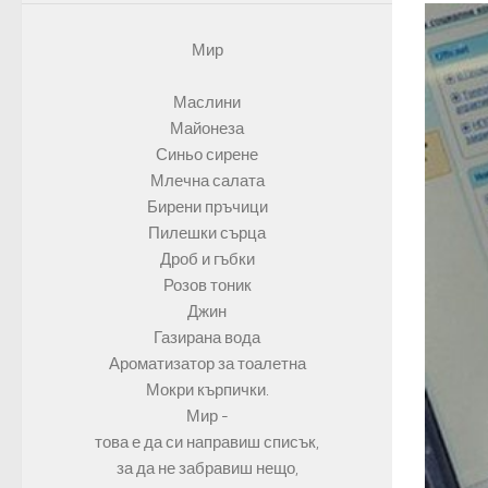
Мир
Маслини
Майонеза
Синьо сирене
Млечна салата
Бирени пръчици
Пилешки сърца
Дроб и гъбки
Розов тоник
Джин
Газирана вода
Ароматизатор за тоалетна
Мокри кърпички.
Мир -
това е да си направиш списък,
за да не забравиш нещо,