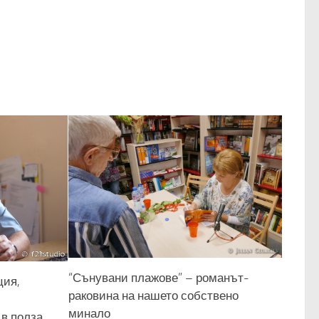
“Сънувани плажове” – романът-
ция,
раковина на нашето собствено
минало
 в полза