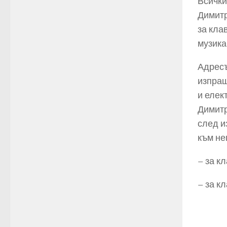
Всички
Димитр
за кла
музика
Адресъ
изпращ
и елек
Димитр
след и
към не
– за к
– за к