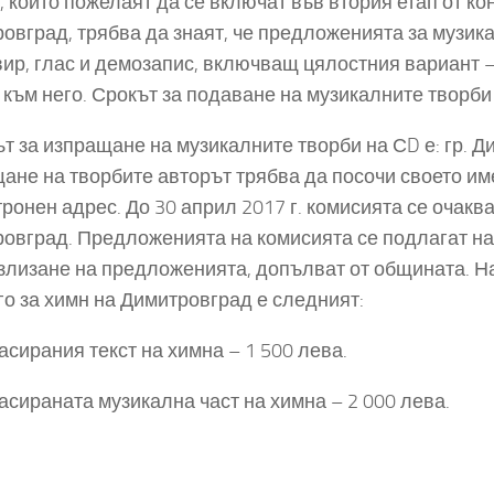
, които пожелаят да се включат във втория етап от ко
овград, трябва да знаят, че предложенията за музика
вир, глас и демозапис, включващ цялостния вариант –
 към него. Срокът за подаване на музикалните творби 
т за изпращане на музикалните творби на СD е: гр. Д
ане на творбите авторът трябва да посочи своето име
тронен адрес. До 30 април 2017 г. комисията се очакв
овград. Предложенията на комисията се подлагат на
злизане на предложенията, допълват от общината. На
го за химн на Димитровград е следният:
ласирания текст на химна – 1 500 лева.
ласираната музикална част на химна – 2 000 лева.