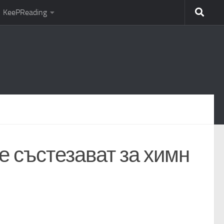
KeePReading
се състезават за химн