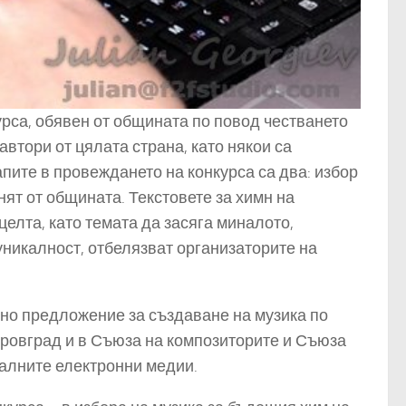
урса, обявен от общината по повод честването
 автори от цялата страна, като някои са
апите в провеждането на конкурса са два: избор
нят от общината. Текстовете за химн на
елта, като темата да засяга миналото,
уникалност, отбелязват организаторите на
дно предложение за създаване на музика по
тровград и в Съюза на композиторите и Съюза
налните електронни медии.