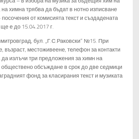
нкурса – в избора на музика за бъдещия хим на
 на химна трябва да бъдат в нотно изписване
 посочения от комисията текст и създадената
ще е до 15.04.2017 г.
имитровград, бул. „Г.С.Раковски” №15. При
, възраст, местоживеене, телефон за контакти
а да излъчи три предложения за химн на
 обществено обсъждане в срок до две седмици
градният фонд за класирания текст и музиката