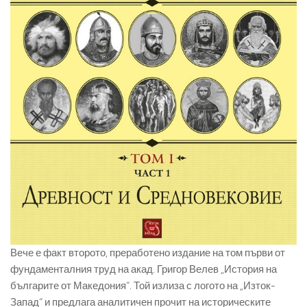
Вече е факт второто, преработено издание на том първи от
фундаменталния труд на акад. Григор Велев „История на
българите от Македония“. Той излиза с логото на „Изток-
Запад“ и предлага аналитичен прочит на историческите