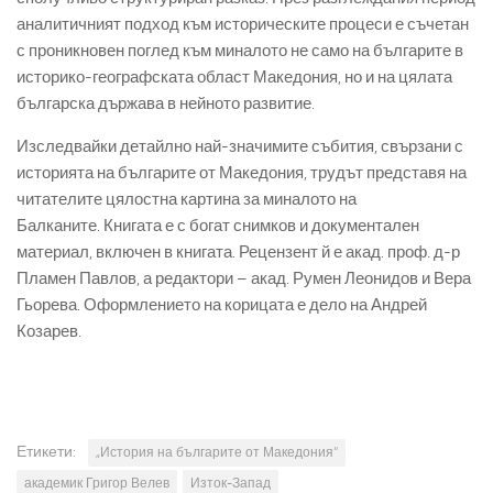
аналитичният подход към историческите процеси е съчетан
с проникновен поглед към миналото не само на българите в
историко-географската област Македония, но и на цялата
българска държава в нейното развитие.
Изследвайки детайлно най-значимите събития, свързани с
историята на българите от Македония, трудът представя на
читателите цялостна картина за миналото на
Балканите. Книгата е с богат снимков и документален
материал, включен в книгата. Рецензент й е акад. проф. д-р
Пламен Павлов, а редактори – акад. Румен Леонидов и Вера
Гьорева. Оформлението на корицата е дело на Андрей
Козарев.
Етикети:
„История на българите от Македония“
академик Григор Велев
Изток-Запад