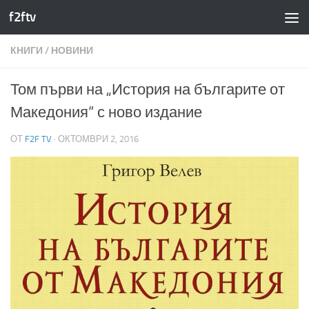
f2ftv
Към съдържанието
КНИГИ
/
НОВИНИ
Том първи на „История на българите от
Македония“ с ново издание
ОТ
F2F TV
·
ОКТОМВРИ 2, 2016