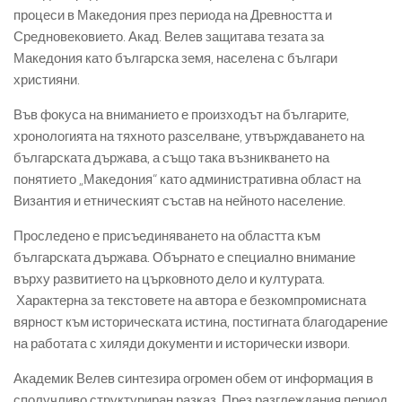
процеси в Македония през периода на Древността и
Средновековието. Акад. Велев защитава тезата за
Македония като българска земя, населена с българи
християни.
Във фокуса на вниманието е произходът на българите,
хронологията на тяхното разселване, утвърждаването на
българската държава, а също така възникването на
понятието „Македония“ като административна област на
Византия и етническият състав на нейното население.
Проследено е присъединяването на областта към
българската държава. Обърнато е специално внимание
върху развитието на църковното дело и културата.
Характерна за текстовете на автора е безкомпромисната
вярност към историческата истина, постигната благодарение
на работата с хиляди документи и исторически извори.
Академик Велев синтезира огромен обем от информация в
сполучливо структуриран разказ. През разглеждания период