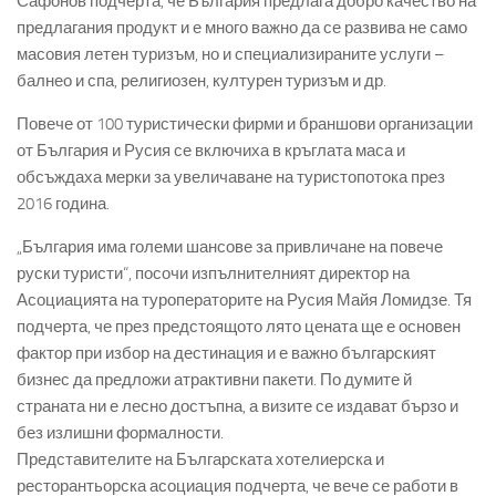
Сафонов подчерта, че България предлага добро качество на
предлагания продукт и е много важно да се развива не само
масовия летен туризъм, но и специализираните услуги –
балнео и спа, религиозен, културен туризъм и др.
Повече от 100 туристически фирми и браншови организации
от България и Русия се включиха в кръглата маса и
обсъждаха мерки за увеличаване на туристопотока през
2016 година.
„България има големи шансове за привличане на повече
руски туристи“, посочи изпълнителният директор на
Асоциацията на туроператорите на Русия Майя Ломидзе. Тя
подчерта, че през предстоящото лято цената ще е основен
фактор при избор на дестинация и е важно българският
бизнес да предложи атрактивни пакети. По думите й
страната ни е лесно достъпна, а визите се издават бързо и
без излишни формалности.
Представителите на Българската хотелиерска и
ресторантьорска асоциация подчерта, че вече се работи в