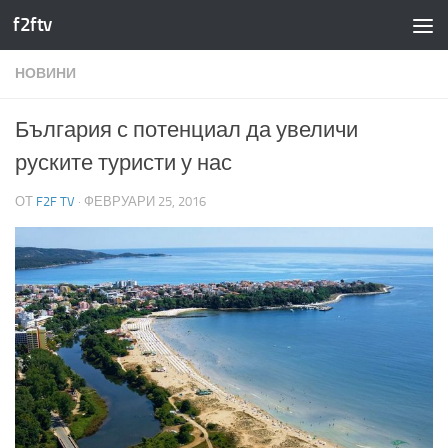
f2ftv
Към съдържанието
НОВИНИ
България с потенциал да увеличи
руските туристи у нас
ОТ
F2F TV
·
ФЕВРУАРИ 25, 2016