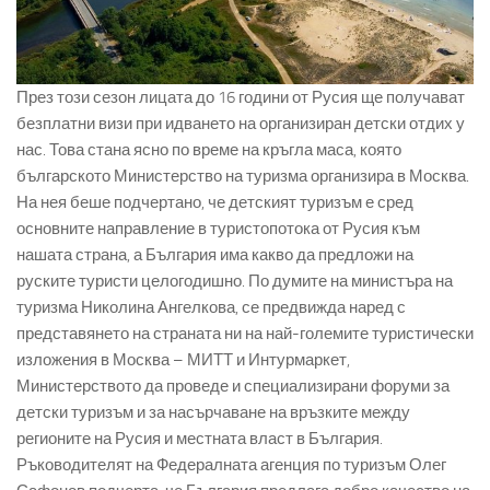
През този сезон лицата до 16 години от Русия ще получават
безплатни визи при идването на организиран детски отдих у
нас. Това стана ясно по време на кръгла маса, която
българското Министерство на туризма организира в Москва.
На нея беше подчертано, че детският туризъм е сред
основните направление в туристопотока от Русия към
нашата страна, а България има какво да предложи на
руските туристи целогодишно. По думите на министъра на
туризма Николина Ангелкова, се предвижда наред с
представянето на страната ни на най-големите туристически
изложения в Москва – МИТТ и Интурмаркет,
Министерството да проведе и специализирани форуми за
детски туризъм и за насърчаване на връзките между
регионите на Русия и местната власт в България.
Ръководителят на Федералната агенция по туризъм Олег