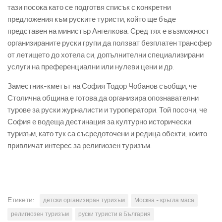
тази посока като се подготвя списък с конкретни
предложения към руските туристи, който ще бъде
представен на министър Ангелкова. Сред тях е възможност
организираните руски групи да ползват безплатен трансфер
от летището до хотела си, допълнителни специализирани
услуги на преференциални или нулеви цени и др.
Заместник-кметът на София Тодор Чобанов съобщи, че
Столична община е готова да организира опознавателни
турове за руски журналисти и туроператори. Той посочи, че
София е водеща дестинация за културно исторически
туризъм, като тук са съсредоточени и редица обекти, които
привличат интерес за религиозен туризъм.
Етикети:
детски организиран туризъм
Москва - кръгла маса
религиозен туризъм
руски туристи в България