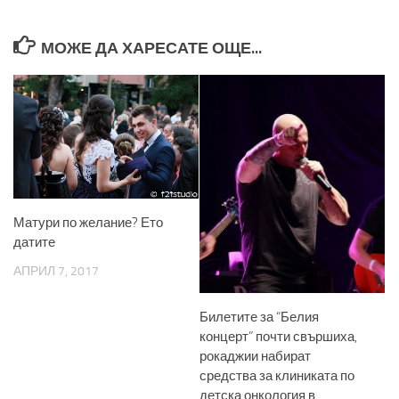
МОЖЕ ДА ХАРЕСАТЕ ОЩЕ...
Матури по желание? Ето
датите
АПРИЛ 7, 2017
Билетите за “Белия
концерт” почти свършиха,
рокаджии набират
средства за клиниката по
детска онкология в