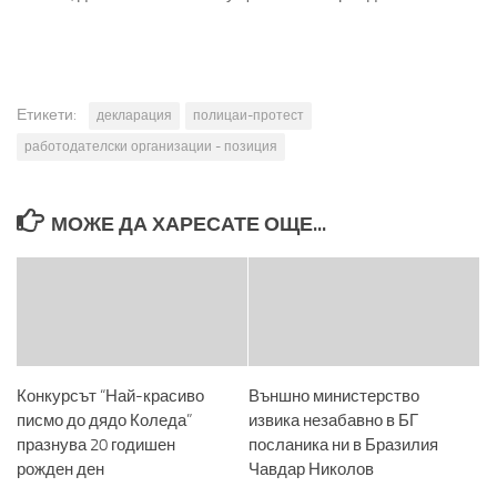
Етикети:
декларация
полицаи-протест
работодателски организации - позиция
МОЖЕ ДА ХАРЕСАТЕ ОЩЕ...
Конкурсът “Най-красиво
Външно министерство
писмо до дядо Коледа”
извика незабавно в БГ
празнува 20 годишен
посланика ни в Бразилия
рожден ден
Чавдар Николов