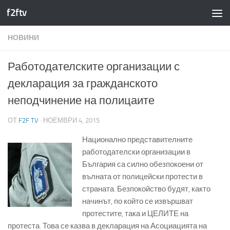
f2ftv
Към съдържанието
НОВИНИ
Работодателските организации с
декларация за гражданското
неподчинение на полицаите
ОТ
F2F TV
·
НОЕМВРИ 4, 2015
Национално представителните
работодателски организации в
България са силно обезпокоени от
вълната от полицейски протести в
страната. Безпокойство будят, както
начинът, по който се извършват
протестите, така и ЦЕЛИТЕ на
протеста. Това се казва в декларация на Асоциацията на