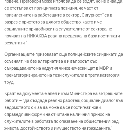
повече. Преговори може и трябва да се водят, но не бива да
се отстъпва от принципната позиция, че част от
привилегиите на работещите в сектор „Сигурност“ са в
разрез с приетото за цялото общество, както и че
социалните придобивки на служителите от сектора не
почиват на НИКАКВА реална преценка на база постигнати
резултати.”
Организациите призовават още полицейските синдикати да
осъзнаят, че без алтернатива е и въпросът със
съкращаването на надутия чиновнически щат в МВР и
прекатегоризирането на тези служители в трета категория
труд.
Краят на документа е апел и към Министъра на вътрешните
работи – “да създаде реално работещ социален диалог във
ведомството си, за да може да се постигнат нови,
справедливи форми на отчитане на личния принос на
служителите в работата по опазване на обществения ред,
живота, достойнството и имуществото на гражданите.“