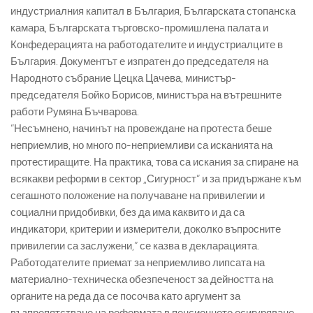
индустриалния капитал в България, Българската стопанска
камара, Българската търговско-промишлена палата и
Конфедерацията на работодателите и индустриалците в
България. Документът е изпратен до председателя на
Народното събрание Цецка Цачева, министър-
председателя Бойко Борисов, министъра на вътрешните
работи Румяна Бъчварова.
“Несъмнено, начинът на провеждане на протеста беше
неприемлив, но много по-неприемливи са исканията на
протестиращите. На практика, това са искания за спиране на
всякакви реформи в сектор „Сигурност“ и за придържане към
сегашното положение на получаване на привилегии и
социални придобивки, без да има каквито и да са
индикатори, критерии и измерители, доколко въпросните
привилегии са заслужени,” се казва в декларацията.
Работодателите приемат за неприемливо липсата на
материално-техническа обезпеченост за дейността на
органите на реда да се посочва като аргумент за