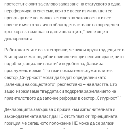
протестът е опит за силово запазване на статуквото в една
нереформирана система, която с всеки изминал ден се
превръща все по-малко в стожер на законността и все
повече в място за лично облагодетелстване на определен
кръг хора, за сметка на данъкоплатците,” пише още в
декларацията.
Работодателите са категорични, че никои други трудещи се в
България нямат подобни привилегии при пенсиониране, нито
подобни „социални пакети“ и подобни надбавки за
прослужено време. “По тези показатели служителите в
сектор „Сигурност“ могат да бъдат определени като
„галеници на обществото“, респективно – на властта. Ето
защо, изразяваме твърдата си подкрепа за желанието на
правителството да започне реформи в сектор „Сигурност“.”
Декларацията завършва с призив към изпълнителната и
законодателната власт да НЕ отстъпват от “принципната
позиция, че сегашното положение НЕ може да се запази