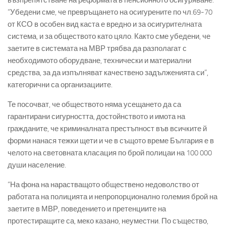
възпрепятстване на реформата в пенсионното осигуряване.
“Убедени сме, че превръщането на осигурените по чл.69-70
от КСО в особен вид каста е вредно и за осигурителната
система, и за обществото като цяло. Както сме убедени, че
заетите в системата на МВР трябва да разполагат с
необходимото оборудване, технически и материални
средства, за да изпълняват качествено задълженията си”,
категорични са организациите.
Те посочват, че обществото няма усещането да са
гарантирани сигурността, достойнството и имота на
гражданите, че криминалната престъпност във всичките й
форми нанася тежки щети и че в същото време България е в
челото на световната класация по брой полицаи на 100 000
души население.
“На фона на нарастващото обществено недоволство от
работата на полицията и непропорционално големия брой на
заетите в МВР, поведението и претенциите на
протестиращите са, меко казано, неуместни. По същество,